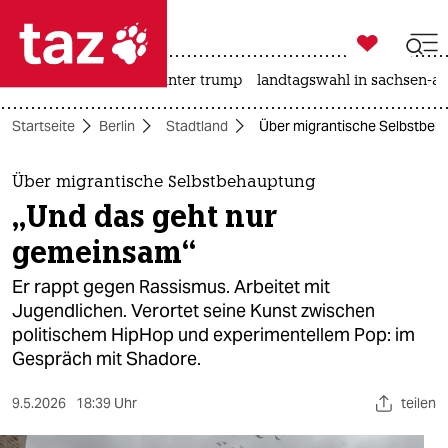

taz zahl ich
nahost-konflikt
usa unter trump
landtagswahl in sachsen-an

taz zahl ich
Startseite
Berlin
Stadtland
Über migrantische Selbstbeh
taz zahl ich
themen
Über migrantische Selbstbehauptung
„Und das geht nur
politik
gemeinsam“
öko
Er rappt gegen Rassismus. Arbeitet mit
Jugendlichen. Verortet seine Kunst zwischen
gesellschaft
politischem HipHop und experimentellem Pop: im
Gespräch mit Shadore.
kultur
sport
9.5.2026
18:39 Uhr
teilen