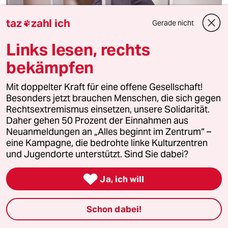
taz
zahl ich
Gerade nicht

Links lesen, rechts
bekämpfen
Rapper Apsilon
Mit doppelter Kraft für eine offene Gesellschaft!
Besonders jetzt brauchen Menschen, die sich gegen
„Die Rechten sollten nicht als Einzige Wut
Rechtsextremismus einsetzen, unsere Solidarität.
für sich claimen“
Daher gehen 50 Prozent der Einnahmen aus
... denn sie sei wichtig und schon immer der Antrieb für
Neuanmeldungen an „Alles beginnt im Zentrum“ –
Wandel gewesen, sagt der Berliner Rapper Apsilon. Hier
eine Kampagne, die bedrohte linke Kulturzentren
spricht er über Lars Klingbeil, Gaza und den verlorenen
und Jugendorte unterstützt. Sind Sie dabei?
Glanz in seinen Augen.
Interview von
Jannik Grimmbacher

Ja, ich will
Schon dabei!