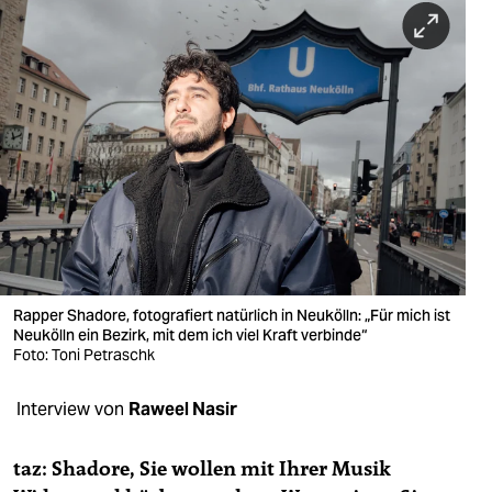
berlin
nord
wahrheit
verlag
verlag
veranstaltungen
shop
Rapper Shadore, fotografiert natürlich in Neukölln: „Für mich ist
fragen & hilfe
Neukölln ein Bezirk, mit dem ich viel Kraft verbinde“
Foto: Toni Petraschk
unterstützen
Interview von
Raweel Nasir
abo
genossenschaft
taz: Shadore, Sie wollen mit Ihrer Musik