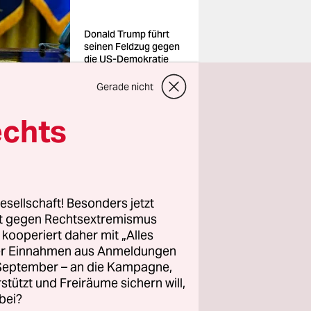
Donald Trump führt
seinen Feldzug gegen
die US-Demokratie
unbeirrt weiter
Foto: Alex
Gerade nicht
Brandon/dpa
echts
 Harvard
ten
esellschaft! Besonders jetzt
m Freitag
rt gegen Rechtsextremismus
z kooperiert daher mit „Alles
en Bargeld-
ller Einnahmen aus Anmeldungen
ndete den
. September – an die Kampagne,
iellen
rstützt und Freiräume sichern will,
bei?