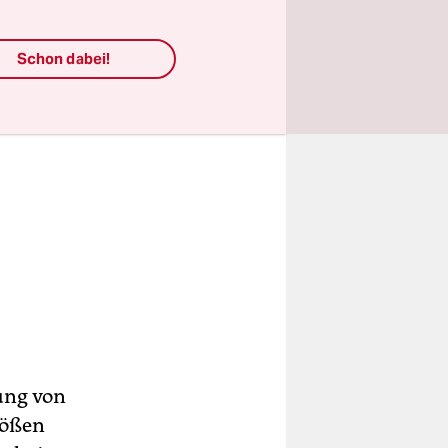
Schon dabei!
ung von
tößen