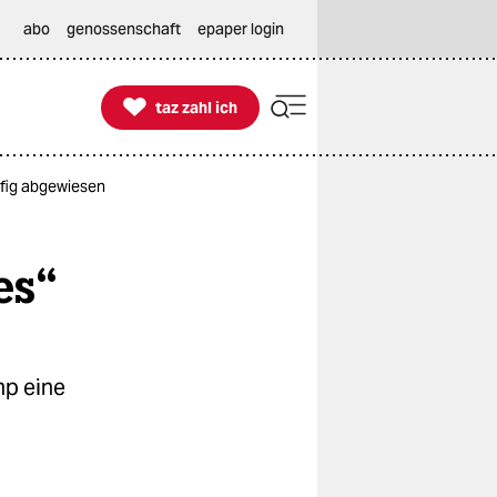
abo
genossenschaft
epaper login

taz zahl ich
taz zahl ich
ufig abgewiesen
es“
mp eine