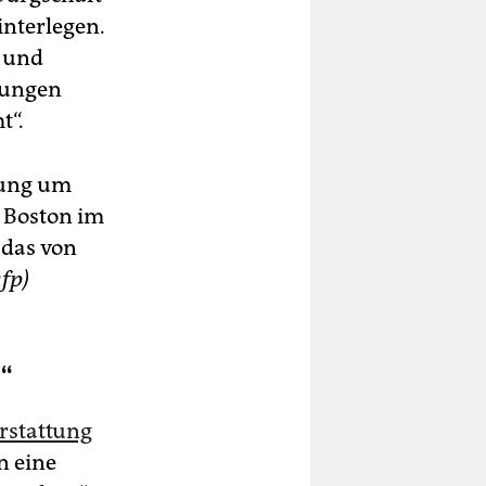
interlegen.
n und
htungen
t“.
rung um
 Boston im
 das von
afp)
“
rstattung
n eine