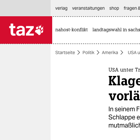
hautnavigation anspringen
hauptinhalt anspringen
footer anspringen
verlag
veranstaltungen
shop
fragen &
nahost-konflikt
landtagswahl in sach

taz zahl ich
taz zahl ich
Startseite
Politik
Amerika
USA u
themen
politik
USA unter 
Klag
öko
vorl
gesellschaft
In seinem 
kultur
Schlappe ei
mutmaßlich
sport