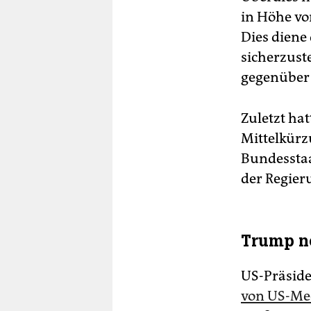
in Höhe vo
Dies diene
sicherzust
gegenüber
Zuletzt ha
Mittelkürz
Bundesstaa
der Regier
Trump ne
US-Präsid
von US-Me