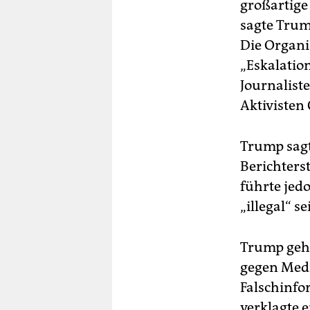
großartige
sagte Trump
Die Organi
„Eskalatio
Journalist
Aktivisten 
Trump sagt
Berichterst
führte jedo
„illegal“ s
Trump geht
gegen Medi
Falschinfo
verklagte 