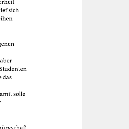
erheit
ief sich
eihen
igenen
 aber
 Studenten
e das
mit solle
r
bürgschaft