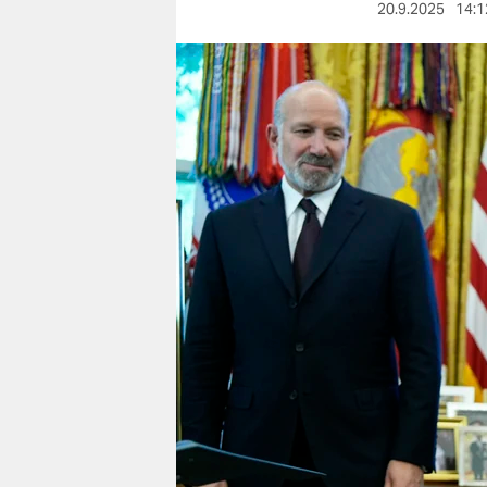
berlin
20.9.2025
14:1
nord
wahrheit
verlag
verlag
veranstaltungen
shop
fragen & hilfe
unterstützen
abo
genossenschaft