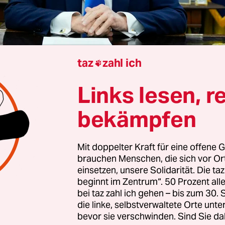
taz
zahl ich

Links lesen, r
rung verfügt neue Beschränkungen für
bekämpfen
mit Harvard hat die US-Regierung der renommier
rsität neue Beschränkungen für den Zugang zu
Mit doppelter Kraft für eine offene G
eln auferlegt. Das Bildungsministerium teilte a
brauchen Menschen, die sich vor O
einsetzen, unsere Solidarität. Die ta
mit, dass es für Harvard den Status der „verstärkt
beginnt im Zentrum“. 50 Prozent a
ng (HCM)“ verfügt habe. Das Ministerium begrü
bei taz zahl ich gehen – bis zum 30
t „zunehmenden Bedenken hinsichtlich der finanz
die linke, selbstverwaltete Orte unte
Hochschule.
bevor sie verschwinden. Sind Sie da