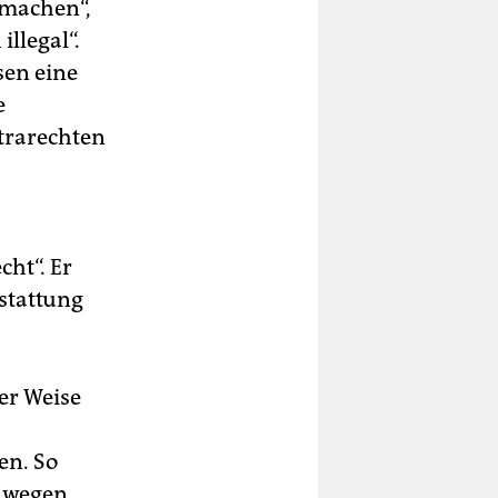
 machen“,
illegal“.
sen eine
e
trarechten
cht“. Er
rstattung
er Weise
en. So
“ wegen