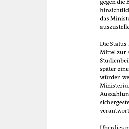
gegen die 
hinsichtli
das Minist
auszustell
Die Status
Mittel zur
Studienbei
später ein
würden wei
Ministeriu
Auszahlun
sichergest
verantwort
Überdies m