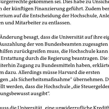
Bürgerrechte gekommen sei. Dies habe zu Unsich
ch der künftigen Finanzierung geführt. Zudem ber
erium auf die Entscheidung der Hochschule, Anl
en und Mitarbeiter zu entlassen.
-Änderung besagt, dass die Universität auf ihre e
 Auszahlung der von Bundesbeamten zugesagten
hilfen zurückgreifen muss, die Hochschule kann
e Erstattung durch die Regierung beantragen. Die
terhin Zugang zu Bundesmitteln haben, erklärt
m dazu. Allerdings müsse Harvard die ersten
gen „als Sicherheitsmaßnahme“ übernehmen. Da
ellt werden, dass die Hochschule „die Steuergelde
ungsbewusst ausgibt“.
uss die Universität „eine unwiderrufliche Kredit