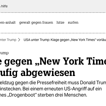
 hilfe
sen-anhalt
gewalt gegen frauen
hitze
surfen
nter Trump
USA unter Trump: Klage gegen „New York Times“ vorlä
Trump
e gegen „New York Tim
äufig abgewiesen
Feldzug gegen die Pressefreiheit muss Donald Tru
nstecken. Bei einem erneuten US-Angriff auf ein
es „Drogenboot“ sterben drei Menschen.