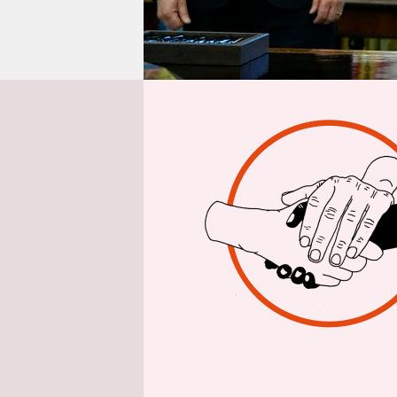
epaper login
US-Regie
Im Streit 
Eliteunive
Bundesmitt
(Ortszeit) 
Überwachu
Schritt mi
Lage“ der 