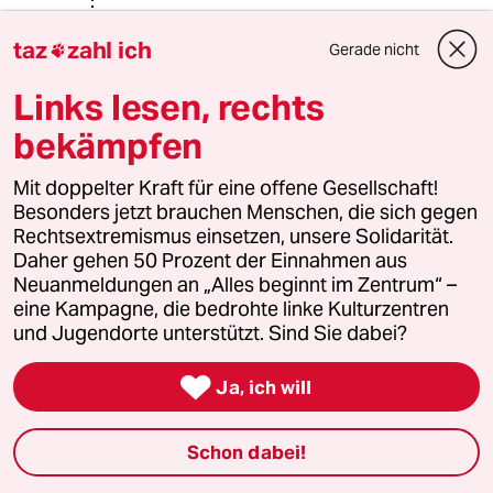
TurboPorter
T
taz
zahl ich
Gerade nicht

02.06.2017
,
17:12 Uhr
@agerwiese:
Links lesen, rechts
Bis 2030 wird - gemäss
Klimaabkommen - die Emission von
bekämpfen
China übrigens auf das Doppelte
steigen von USA und EU zusammen.
Mit doppelter Kraft für eine offene Gesellschaft!
Besonders jetzt brauchen Menschen, die sich gegen
Genauer gesagt, wie ich eben
Rechtsextremismus einsetzen, unsere Solidarität.
gelesen habe: Wenn China sich
Daher gehen 50 Prozent der Einnahmen aus
streng an das Abkommen hält,
Neuanmeldungen an „Alles beginnt im Zentrum“ –
werden sie doppelt so viel Extra-CO2
eine Kampagne, die bedrohte linke Kulturzentren
ausstossen wie die USA *nach dem
und Jugendorte unterstützt. Sind Sie dabei?
Ausstieg aus dem Abkommen*.

Ja, ich will
cursed with a brain
CW
Schon dabei!
02.06.2017
,
14:42 Uhr