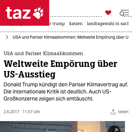

taz zahl ich
bergsteigen
usa unter trump
katzen
landtagswahl in sachs

taz zahl ich
el
USA und Pariser Klimaabkommen: Weltweite Empörung über US
taz zahl ich
themen
USA und Pariser Klimaabkommen
Weltweite Empörung über
politik
US-Ausstieg
öko
Donald Trump kündigt den Pariser Klimavertrag auf.
Die internationale Kritik ist deutlich. Auch US-
gesellschaft
Großkonzerne zeigen sich enttäuscht.
kultur
2.6.2017
11:57 Uhr
teilen
sport