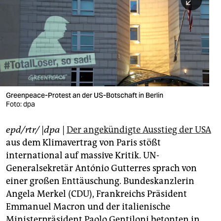
berlin
nord
wahrheit
verlag
verlag
Greenpeace-Protest an der US-Botschaft in Berlin
Foto: dpa
veranstaltungen
shop
epd/rtr/
|
dpa
|
Der angekündigte Ausstieg der USA
aus dem Klimavertrag von Paris stößt
fragen & hilfe
international auf massive Kritik. UN-
unterstützen
Generalsekretär António Gutterres sprach von
einer großen Enttäuschung. Bundeskanzlerin
abo
Angela Merkel (CDU), Frankreichs Präsident
genossenschaft
Emmanuel Macron und der italienische
Ministerpräsident Paolo Gentiloni betonten in