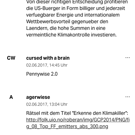
Von dieser richtigen Entscheidung profitieren
die US-Buerger in Form billiger und jederzeit
verfuegbarer Energie und internationalem
Wettbewerbsvorteil gegenueber den
Laendern, die hohe Summen in eine
vermeintliche Klimakontrolle investieren.
cursed with a brain
CW
02.06.2017
,
14:45 Uhr
Pennywise 2.0
agerwiese
A
02.06.2017
,
13:04 Uhr
Rätsel mit dem Titel "Erkenne den Klimakiller":
http://folk.uio.no/roberan/img/GCP2014/PNG/fi
g_08_Top_FF_emitters_abs_300.png