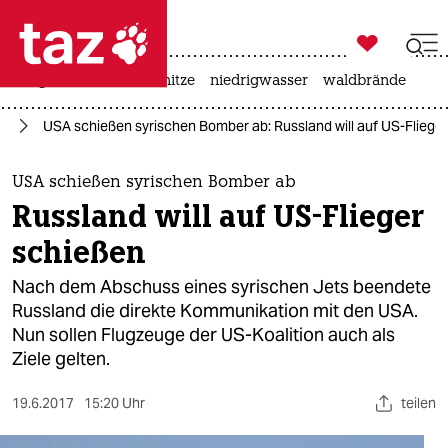

taz zahl ich
krieg in der ukraine
hitze
niedrigwasser
waldbrände

taz zahl ich
en
USA schießen syrischen Bomber ab: Russland will auf US-Fliege
taz zahl ich
themen
USA schießen syrischen Bomber ab
Russland will auf US-Flieger
politik
schießen
öko
Nach dem Abschuss eines syrischen Jets beendete
Russland die direkte Kommunikation mit den USA.
gesellschaft
Nun sollen Flugzeuge der US-Koalition auch als
Ziele gelten.
kultur
sport
19.6.2017
15:20 Uhr
teilen