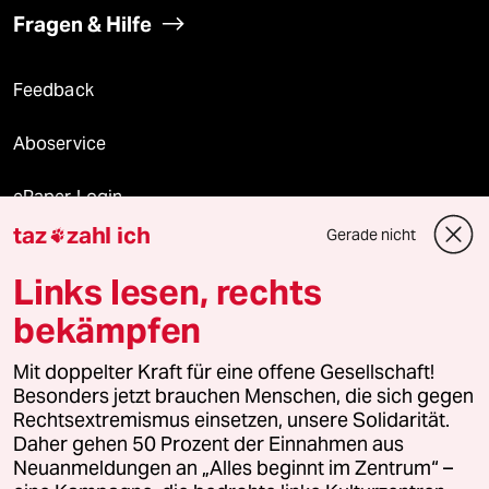
Fragen & Hilfe
Feedback
Aboservice
ePaper Login
taz
zahl ich
Gerade nicht

Downloads für Abonnierende
Links lesen, rechts
bekämpfen
© 2026 taz Verlags und Vertriebs GmbH
Mit doppelter Kraft für eine offene Gesellschaft!
Alle Rechte vorbehalten. Bei rechtlichen Fragen oder für Genehmigungen
wenden Sie sich bitte an
lizenzen@taz.de
Besonders jetzt brauchen Menschen, die sich gegen
Rechtsextremismus einsetzen, unsere Solidarität.
Daher gehen 50 Prozent der Einnahmen aus
Feedback
Redaktionsstatut
Kommune-Richtlinien
KI-
Neuanmeldungen an „Alles beginnt im Zentrum“ –