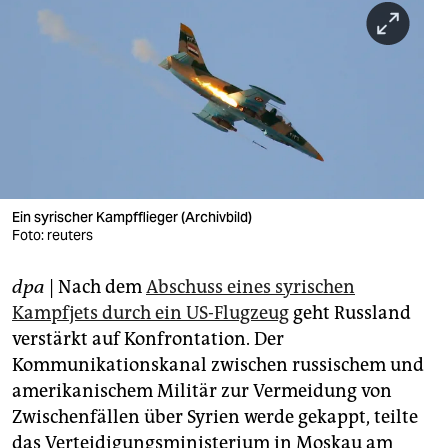
berlin
nord
wahrheit
verlag
verlag
veranstaltungen
Ein syrischer Kampfflieger (Archivbild)
Foto: reuters
shop
dpa
| Nach dem
Abschuss eines syrischen
fragen & hilfe
Kampfjets durch ein US-Flugzeug
geht Russland
unterstützen
verstärkt auf Konfrontation. Der
Kommunikationskanal zwischen russischem und
abo
amerikanischem Militär zur Vermeidung von
genossenschaft
Zwischenfällen über Syrien werde gekappt, teilte
das Verteidigungsministerium in Moskau am