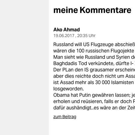
berlin
meine Kommentare
nord
wahrheit
Ako Ahmad
19.06.2017 , 20:35 Uhr
verlag
Russland will US Flugzeuge abschieße
wären die 100 russischen Flugojekte 
verlag
Man sieht wie Russland und Syrien 
Baghdadis Tod verkündete, dürfte I-
veranstaltungen
Der PLan den IS grausamer erscheine
aber dies reichte doch nicht um Assa
shop
ist Assad mehr als 30 000 Islamisten
fragen & hilfe
losgeworden.
Obama hat Putin gewähren lassen; j
unterstützen
erholen und reüsieren, falls er doch
dafür aushändigt..es wäre an der Zeit
abo
zum Beitrag
genossenschaft