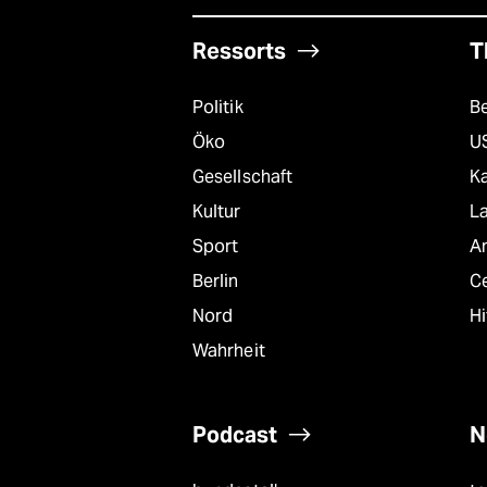
Ressorts
T
Politik
B
Öko
U
Gesellschaft
K
Kultur
L
Sport
A
Berlin
C
Nord
Hi
Wahrheit
Podcast
N