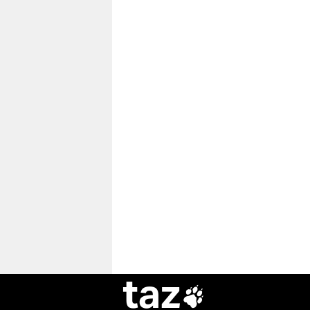
taz
