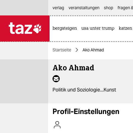
hautnavigation anspringen
hauptinhalt anspringen
footer anspringen
verlag
veranstaltungen
shop
fragen &
bergsteigen
usa unter trump
katzen

taz zahl ich
taz zahl ich
Startseite
Ako Ahmad
themen
Ako Ahmad
politik
öko
Politik und Soziologie...Kunst
gesellschaft
kultur
Profil-Einstellungen
sport