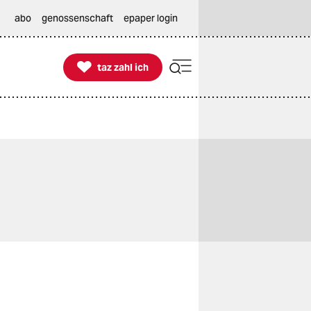
abo
genossenschaft
epaper login

taz zahl ich
taz zahl ich