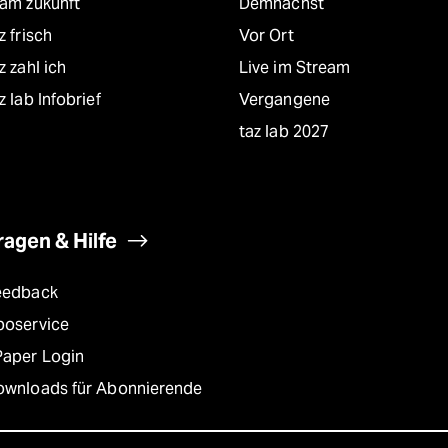
eam zukunft
Demnächst
z frisch
Vor Ort
z zahl ich
Live im Stream
z lab Infobrief
Vergangene
taz lab 2027
ragen & Hilfe
eedback
boservice
Paper Login
ownloads für Abonnierende