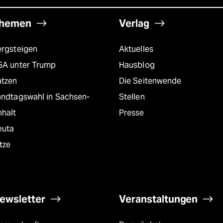
hemen
Verlag
ergsteigen
Aktuelles
SA unter Trump
Hausblog
atzen
Die Seitenwende
andtagswahl in Sachsen-
Stellen
nhalt
Presse
euta
tze
ewsletter
Veranstaltungen