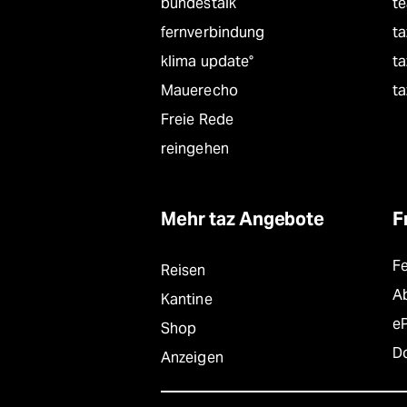
bundestalk
t
fernverbindung
ta
klima update°
ta
Mauerecho
ta
Freie Rede
reingehen
Mehr taz Angebote
F
F
Reisen
A
Kantine
e
Shop
D
Anzeigen