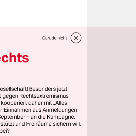
uen
Gerade nicht
njahu, vor
 ins Weiße
echts
 rechte
aßnahme
esellschaft! Besonders jetzt
Washington
rt gegen Rechtsextremismus
z kooperiert daher mit „Alles
tende US-
ller Einnahmen aus Anmeldungen
. September – an die Kampagne,
rstützt und Freiräume sichern will,
bei?