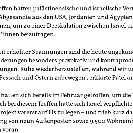
fen hatten palästinensische und israelische Ver­tr
Abgesandte aus den USA, Jordanien und Ägypten
en, um zu einer Deeskalation zwischen Israel u
e­r*in­nen beizutragen.
Zeit erhöhter Spannungen sind die heute angekün
derungen besonders provokativ und kontraprodu
ngen, Ruhe wiederherzustellen, während wir u
essach und Ostern zubewegen“, erklärte Patel a
 hatten sich bereits im Februar getroffen, um di
ch bei diesem Treffen hatte sich Israel verpflichte
ojekt vorerst auf Eis zu legen – und trieb kurz da
ung von neun Außenposten sowie 9.500 Wohneinh
 voran.