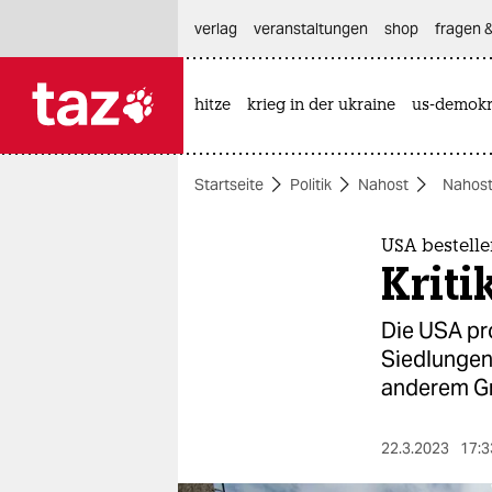
hautnavigation anspringen
hauptinhalt anspringen
footer anspringen
verlag
veranstaltungen
shop
fragen &
hitze
krieg in der ukraine
us-demokr

taz zahl ich
taz zahl ich
Startseite
Politik
Nahost
Nahost
themen
politik
USA bestelle
Kriti
öko
Die USA pro
gesellschaft
Siedlungen
anderem G
kultur
sport
22.3.2023
17:3