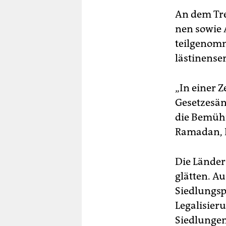
An dem Tref
nen sowie 
teilgenomm
läs­ti­nen­s
„In einer 
Gesetzesän
die Bemühu
Ramadan, P
Die Länder
glätten. Au
Siedlungspr
Legalisier
Siedlungen