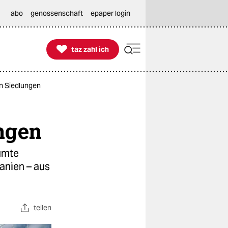
abo
genossenschaft
epaper login

taz zahl ich
taz zahl ich
in Siedlungen
ungen
äumte
anien – aus
teilen