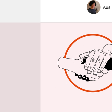
epaper login
Aus 
Ein schnel
israelisch
fast drei 
Haus – zu 
Regierung.
Nun hat di
gegriffen: 
außerplanm
Außenmini
Regierungs