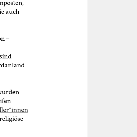
nposten,
ie auch
on –
sind
ordanland
 wurden
ifen
le­r*in­nen
religiöse
.