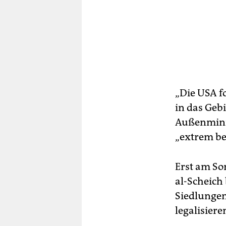
„Die USA f
in das Gebi
Außenminis
„extrem be
Erst am So
al-Scheich
Siedlungen
legalisiere