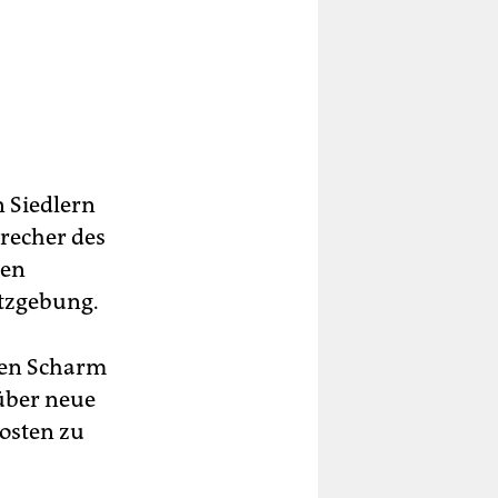
n Siedlern
precher des
ien
etzgebung.
chen Scharm
 über neue
osten zu