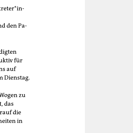
e­te­r*in­
nd den Pa­
digten
ktiv für
ns auf
m Dienstag.
e Wogen zu
t, das
rauf die
eiten in