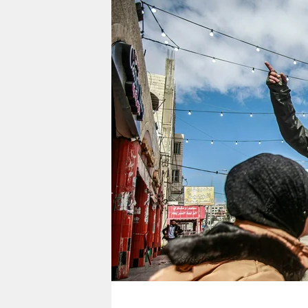
berlin
nord
wahrheit
verlag
verlag
veranstaltungen
shop
fragen & hilfe
unterstützen
abo
genossenschaft