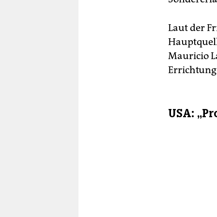
Laut der F
Hauptquell
Mauricio L
Errichtung
USA: „Pr