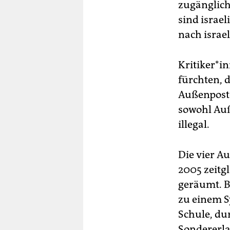
zugänglich
sind israe
nach israel
Kri­ti­ke­r
fürchten, d
Außenposte
sowohl Auß
illegal.
Die vier 
2005 zeitg
geräumt. B
zu einem S
Schule, dur
Sondererla