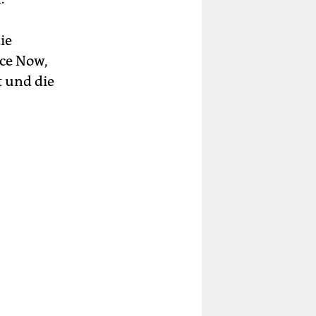
ie
ace Now,
 und die