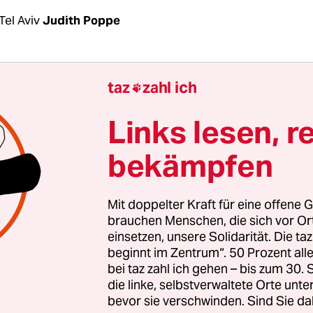
Tel Aviv
Judith Poppe
ler Antrittsbesuch in Washington ist für einen ne
taz
zahl ich

en Regierungschef die Regel. Doch Benjamin Neta
Monaten vereidigt, wartet noch auf eine Einladung
Links lesen, r
groß ist in den USA der Unmut über seine extrem
bekämpfen
e US-Regierung auch noch zu einer seltenen M
Mit doppelter Kraft für eine offene G
Sie bestellte am Dienstag Israels Botschafter in 
brauchen Menschen, die sich vor O
einsetzen, unsere Solidarität. Die ta
äßig ins Außenministerium ein. Die stellvertre
beginnt im Zentrum“. 50 Prozent a
sterin Wendy Sherman wurde in dem Gespräch
bei taz zahl ich gehen – bis zum 30
beamten zufolge ungewöhnlich deutlich.
die linke, selbstverwaltete Orte unte
bevor sie verschwinden. Sind Sie da