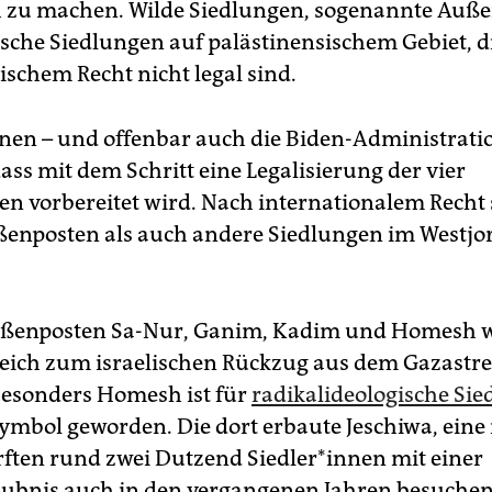
 zu machen. Wilde Siedlungen, sogenannte Auße
lische Siedlungen auf palästinensischem Gebiet, d
ischem Recht nicht legal sind.
*in­nen – und offenbar auch die Biden-Administrati
ass mit dem Schritt eine Legalisierung der vier
n vorbereitet wird. Nach internationalem Recht 
enposten als auch andere Siedlungen im Westj
Außenposten Sa-Nur, Ganim, Kadim und Homesh
leich zum israelischen Rückzug aus dem Gazastre
esonders Homesh ist für
radikalideologische Sied­
ymbol geworden. Die dort erbaute Jeschiwa, eine 
ften rund zwei Dutzend Sied­le­r*in­nen mit einer
ubnis auch in den vergangenen Jahren besuchen