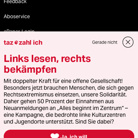
Feedback
Aboservice
ePaper Login
taz
zahl ich
Gerade nicht

Downloads für Abonnierende
Links lesen, rechts
bekämpfen
© 2026 taz Verlags und Vertriebs GmbH
Mit doppelter Kraft für eine offene Gesellschaft!
Alle Rechte vorbehalten. Bei rechtlichen Fragen oder für Genehmigungen
wenden Sie sich bitte an
lizenzen@taz.de
Besonders jetzt brauchen Menschen, die sich gegen
Rechtsextremismus einsetzen, unsere Solidarität.
Daher gehen 50 Prozent der Einnahmen aus
Feedback
Redaktionsstatut
Kommune-Richtlinien
KI-
Neuanmeldungen an „Alles beginnt im Zentrum“ –
eine Kampagne, die bedrohte linke Kulturzentren
Leitlinie
Informant
Datenschutz
Impressum
AGB
und Jugendorte unterstützt. Sind Sie dabei?
Seitenwende
Einwilligungen widerrufen (Ads)

Ja, ich will