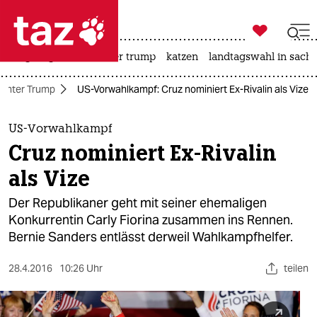

taz zahl ich
bergsteigen
usa unter trump
katzen
landtagswahl in sachs

taz zahl ich
unter Trump
US-Vorwahlkampf: Cruz nominiert Ex-Rivalin als Vize
taz zahl ich
themen
US-Vorwahlkampf
Cruz nominiert Ex-Rivalin
politik
als Vize
öko
Der Republikaner geht mit seiner ehemaligen
Konkurrentin Carly Fiorina zusammen ins Rennen.
gesellschaft
Bernie Sanders entlässt derweil Wahlkampfhelfer.
kultur
28.4.2016
10:26 Uhr
teilen
sport