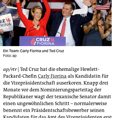
berlin
nord
wahrheit
verlag
verlag
Ein Team: Carly Fiorina und Ted Cruz
Foto: ap
veranstaltungen
shop
ap/rtr
| Ted Cruz hat die ehemalige Hewlett-
Packard-Chefin
Carly Fiorina
als Kandidatin für
fragen & hilfe
die Vizepräsidentschaft auserkoren. Knapp drei
unterstützen
Monate vor dem Nominierungsparteitag der
Republikaner wagt der texanische Senator damit
abo
einen ungewöhnlichen Schritt – normalerweise
genossenschaft
benennt ein Präsidentschaftsbewerber seinen
Kandidaten für das Amt des Vizepräsidenten erst,