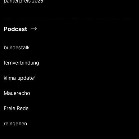
panterpreis 2026
Podcast
bundestalk
fernverbindung
klima update°
Mauerecho
Freie Rede
reingehen