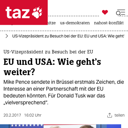

taz zahl ich
krieg in der ukraine
hitze
us-demokraten
nahost-konflikt

taz zahl ich
pa
US-Vizepräsident zu Besuch bei der EU: EU und USA: Wie geht's 
taz zahl ich
themen
US-Vizepräsident zu Besuch bei der EU
EU und USA: Wie geht's
politik
weiter?
öko
Mike Pence sendete in Brüssel erstmals Zeichen, die
Interesse an einer Partnerschaft mit der EU
gesellschaft
bedeuten könnten. Für Donald Tusk war das
„vielversprechend“.
kultur
sport
20.2.2017
16:02 Uhr
teilen