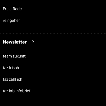
Freie Rede
reingehen
Newsletter
team zukunft
taz frisch
taz zahl ich
taz lab Infobrief