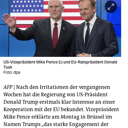
berlin
nord
wahrheit
verlag
verlag
veranstaltungen
US-Vizepräsident Mike Pence (l.) und EU-Ratspräsident Donald
Tusk
shop
Foto: dpa
fragen & hilfe
AFP
| Nach den Irritationen der vergangenen
Wochen hat die Regierung von US-Präsident
unterstützen
Donald Trump erstmals klar Interesse an einer
abo
Kooperation mit der EU bekundet. Vizepräsident
Mike Pence erklärte am Montag in Brüssel im
genossenschaft
Namen Trumps „das starke Engagement der