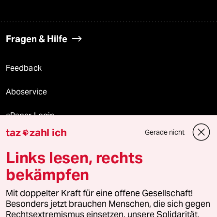
Fragen & Hilfe
Feedback
Aboservice
ePaper Login
taz
zahl ich
Gerade nicht

Downloads für Abonnierende
Links lesen, rechts
bekämpfen
© 2026 taz Verlags und Vertriebs GmbH
Mit doppelter Kraft für eine offene Gesellschaft!
Alle Rechte vorbehalten. Bei rechtlichen Fragen oder für Genehmigungen
wenden Sie sich bitte an
lizenzen@taz.de
Besonders jetzt brauchen Menschen, die sich gegen
Rechtsextremismus einsetzen, unsere Solidarität.