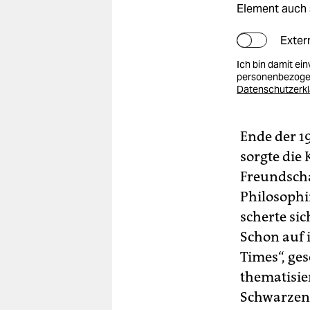
Element auch 
Exter
Ich bin damit ei
personenbezogen
Datenschutzerk
Ende der 1
sorgte die 
Freundscha
Philosophi
scherte sic
Schon auf 
Times“, ge
thematisie
Schwarzen 