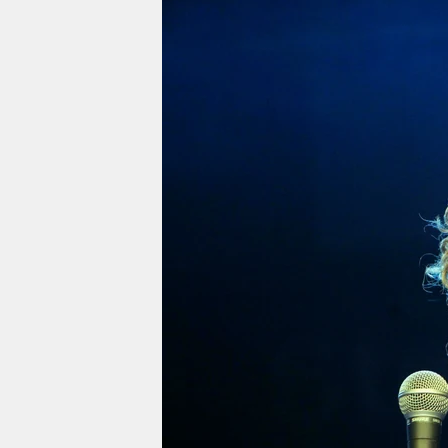
berlin
nord
wahrheit
verlag
verlag
veranstaltungen
shop
fragen & hilfe
unterstützen
abo
genossenschaft