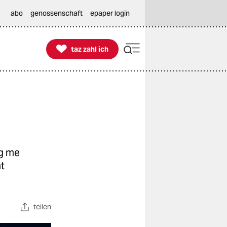
abo
genossenschaft
epaper login

taz zahl ich
taz zahl ich
ng me
ht
teilen