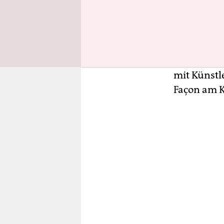
Auch ein T
junge Frau
Flack von 
Soulsänger
Stimme: Fl
mit Künstl
Façon am 