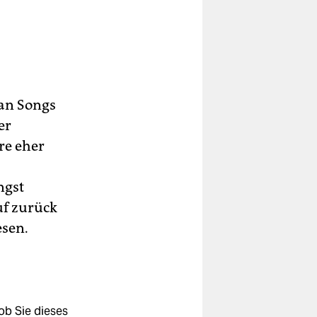
 an Songs
er
re eher
ngst
uf zurück
esen.
ob Sie dieses