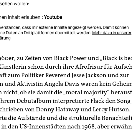
sehen wollen:
nen Inhalt erlauben
: Youtube
nverstanden, dass mir externe Inhalte angezeigt werden. Damit können
e Daten an Drittplattformen übermittelt werden.
Mehr dazu in unserer
lärung
960er, zu Zeiten von Black Power und „Black is be
Künstlerin schon durch ihre Afrofrisur für Aufse
ft zum Politiker Reverend Jesse Jackson und zur
n und Aktivistin Angela Davis waren kein Geheim
h nicht, ob sie damit die „moral majority“ heraus
ihrem Debütalbum interpretierte Flack den Song 
schrieben von Donny Hataway und Leroy Hutson. 
rte die Aufstände und die strukturelle Benachtei
in den US-Innenstädten nach 1968, aber erwähn