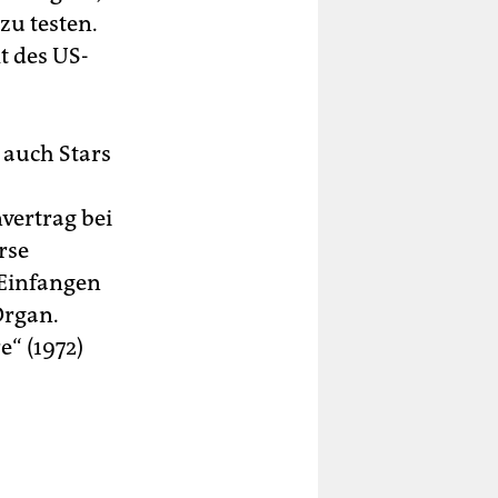
zu testen.
t des US-
e auch Stars
vertrag bei
rse
 Einfangen
Organ.
e“ (1972)