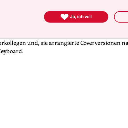
V-Auftritt in der Show von Komiker Bill Cosby bra
 1971 in die US-Wohnzimmer. Vermarktet wurde 

Ja, ich will
ihrem Label Atlantic Records zwar nur als begabte
in, aber sie hatte mehr als ihre sinnliche, wandl
ack komponierte ihre Songs im Alleingang oder
erkollegen und, sie arrangierte Coverversionen n
Keyboard.