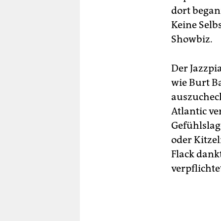
dort began
Keine Selb
Showbiz.
Der Jazzpia
wie Burt B
auszucheck
Atlantic ve
Gefühlslage
oder Kitzel
Flack dankt
verpflichte