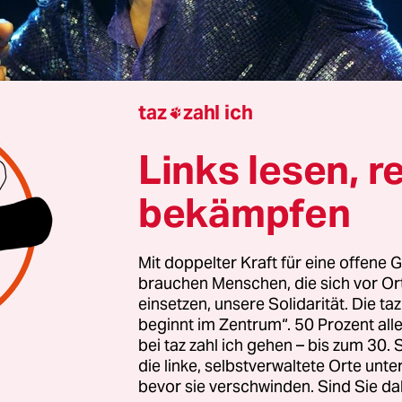
taz
zahl ich

Julian Weber
Links lesen, r
bekämpfen
ta Flack 1973 mit dem Hit „Killing me softly (with
h in Europa bekannt wurde, war sie schon ein Sta
Mit doppelter Kraft für eine offene G
nt wurde sie dadurch, weil der Regisseur und Sc
brauchen Menschen, die sich vor O
ood Flacks Song „The First Time I Ever Saw Your F
einsetzen, unsere Solidarität. Die ta
beginnt im Zentrum“. 50 Prozent a
seines Films „Play Misty for Me“ (Deutscher Titel:
bei taz zahl ich gehen – bis zum 30
hlüsselszene einsetzte.
die linke, selbstverwaltete Orte unte
bevor sie verschwinden. Sind Sie da