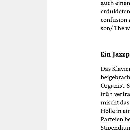
auch einen 
erduldeten:
confusion a
son/ The wh
Ein Jazzp
Das Klavie
beigebrach
Organist. 
früh vertra
mischt das
Hölle in e
Parteien be
Stipendium