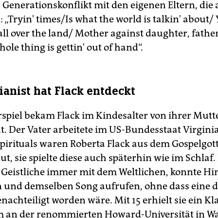
Generationskonflikt mit den eigenen Eltern, die al
 „Tryin' times/Is what the world is talkin' about/
ll over the land/ Mother against daughter, fathe
ole thing is gettin' out of hand“.
ianist hat Flack entdeckt
rspiel bekam Flack im Kindesalter von ihrer Mutt
t. Der Vater arbeitete im US-Bundesstaat Virginia
Spirituals waren Roberta Flack aus dem Gospelgot
ut, sie spielte diese auch späterhin wie im Schlaf.
 Geistliche immer mit dem Weltlichen, konnte H
in und demselben Song aufrufen, ohne dass eine 
nachteiligt worden wäre. Mit 15 erhielt sie ein Kl
 an der renommierten Howard-Universität in W