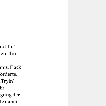
autiful“
hen. Ihre
nis, Flack
forderte.
„Tryin'
Er
ligung der
te dabei