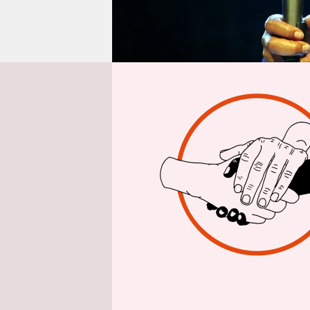
epaper login
Von
Bevor Rober
song)“ auc
USA. Bekan
Clint Eastw
Soundtrack 
in einer Sc