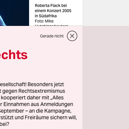
Roberta Flack bei
einem Konzert 2005
in Südafrika
Foto: Mike
Hutchings/reuters
Gerade nicht
echts
 this
r in den
esellschaft! Besonders jetzt
hauspieler
rt gegen Rechtsextremismus
ace“ im
z kooperiert daher mit „Alles
ller Einnahmen aus Anmeldungen
 Sadistico)
. September – an die Kampagne,
rstützt und Freiräume sichern will,
bei?