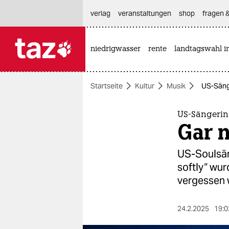
hautnavigation anspringen
hauptinhalt anspringen
footer anspringen
verlag
veranstaltungen
shop
fragen &
niedrigwasser
rente
landtagswahl i

taz zahl ich
taz zahl ich
Startseite
Kultur
Musik
US-Sänge
themen
politik
US-Sängerin
Gar n
öko
US-Soulsäng
gesellschaft
softly“ wur
vergessen 
kultur
sport
24.2.2025
19:0