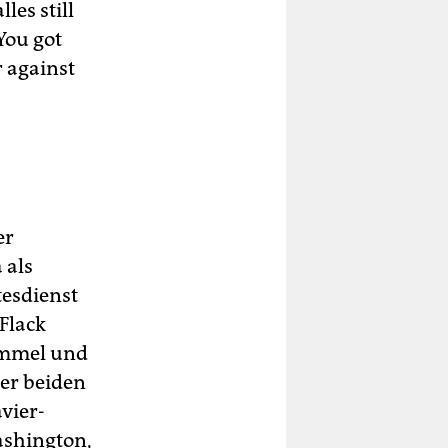
les still
 You got
r against
er
 als
tesdienst
 Flack
immel und
der beiden
avier-
ashington,