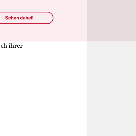
chte die
Roberta
Schon dabei!
ungsfähige
 zusammen
ach ihrer