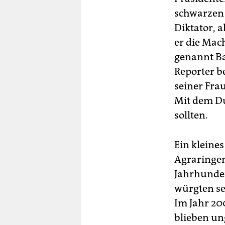
schwarzen 
Diktator, a
er die Mac
genannt Ba
Reporter b
seiner Fra
Mit dem Du
sollten.
Ein kleine
Agraringen
Jahrhunder
würgten se
Im Jahr 2
blieben un