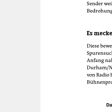
Sender we
Bedrohung 
Es mecker
Diese bewe
Spurensuch
Anfang nah
Durham/Nor
von Radio 
Bühnenpro
Da