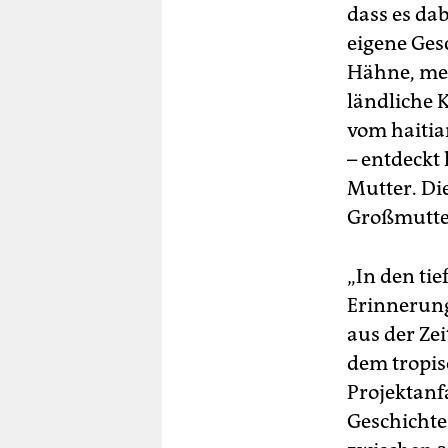
dass es da
eigene Ges
Hähne, meck
ländliche 
vom haitia
– entdeckt 
Mutter. Die
Großmutter
„In den tie
Erinnerung
aus der Zei
dem tropis
Projektanfa
Geschichte 