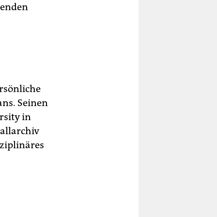
tenden
ersönliche
ans. Seinen
sity in
allarchiv
ziplinäres