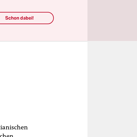
Schon dabei!
tianischen
schen