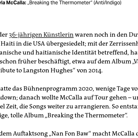
la McCalla:
„Breaking the Thermometer“ (Anti/Indigo)
 der
36-jährigen Künstlerin
waren noch in den Duv
Haiti in die USA übergesiedelt; mit der Zerrissenh
nische und haitianische Identität betreffend, hat
schon früher beschäftigt, etwa auf dem Album „V
ribute to Langston Hughes“ von 2014.
hatte das Bühnenprogramm 2020, wenige Tage v
kdown; danach wollte McCalla auf Tour gehen – u
iel Zeit, die Songs weiter zu arrangieren. So entst
tige, tolle Album „Breaking the Thermometer“.
 dem Auftaktsong „Nan Fon Baw“ macht McCalla d