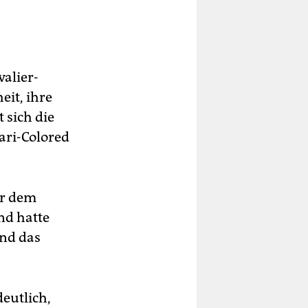
alier-
eit, ihre
 sich die
ari-Colored
or dem
nd hatte
and das
eutlich,