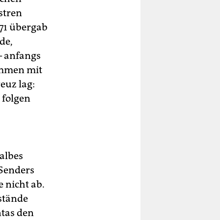
stren
971 übergab
de,
– anfangs
sammen mit
euz lag:
 folgen
albes
 Senders
 nicht ab.
stände
ntas den