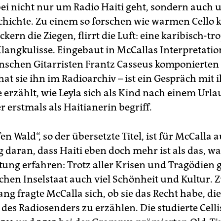
bei nicht nur um Radio Haiti geht, sondern auch 
chichte. Zu einem so forschen wie warmen Cello 
ern die Ziegen, flirrt die Luft: eine karibisch-tr
Klangkulisse. Eingebaut in McCallas Interpretatio
nschen Gitarristen Frantz Casseus komponierten
hat sie ihn im Radioarchiv – ist ein Gespräch mit 
 erzählt, wie Leyla sich als Kind nach einem Urla
 erstmals als Haitianerin begriff.
fen Wald“, so der übersetzte Titel, ist für McCalla 
 daran, dass Haiti eben doch mehr ist als das, wa
tung erfahren: Trotz aller Krisen und Tragödien g
chen Inselstaat auch viel Schönheit und Kultur.
ng fragte McCalla sich, ob sie das Recht habe, die
des Radiosenders zu erzählen. Die studierte Celli