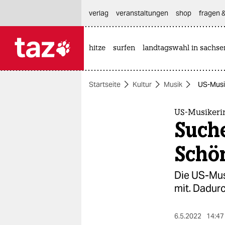
hautnavigation anspringen
hauptinhalt anspringen
footer anspringen
verlag
veranstaltungen
shop
fragen &
hitze
surfen
landtagswahl in sachse

taz zahl ich
taz zahl ich
Startseite
Kultur
Musik
US-Musik
themen
politik
US-Musikeri
Such
öko
Schö
gesellschaft
Die US-Musi
kultur
mit. Dadurc
sport
6.5.2022
14:47