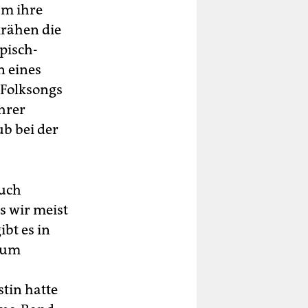
um ihre
krähen die
opisch-
n eines
 Folksongs
ihrer
ub bei der
auch
s wir meist
ibt es in
 Zum
stin hatte