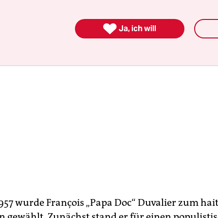

Ja, ich will
1957 wurde François „Papa Doc“ Duvalier zum hai
n gewählt. Zunächst stand er für einen populisti