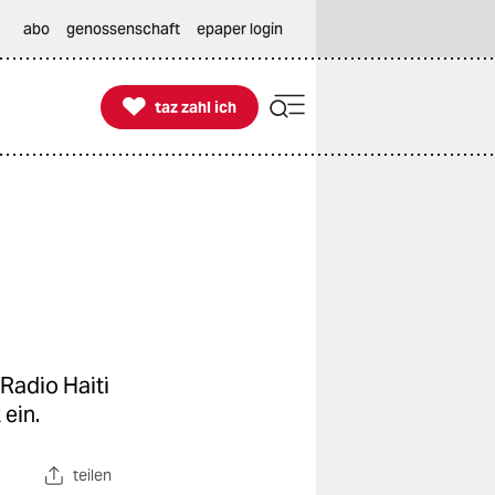
abo
genossenschaft
epaper login

taz zahl ich
taz zahl ich
Radio Haiti
 ein.
teilen