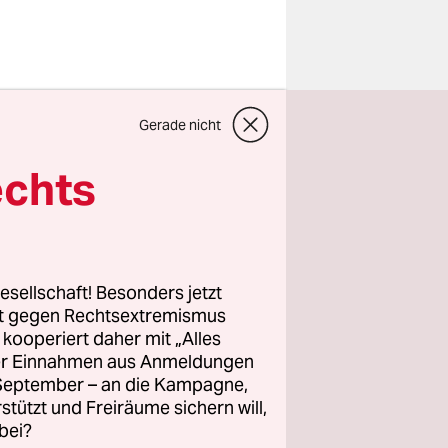
 der Regel:
strahltes
Gerade nicht
 auch
echts
 Obwohl 90
 damals
esellschaft! Besonders jetzt
t – waren
rt gegen Rechtsextremismus
ution, als
z kooperiert daher mit „Alles
u senden.
ller Einnahmen aus Anmeldungen
. September – an die Kampagne,
ti-Inter –
rstützt und Freiräume sichern will,
Leben,
bei?