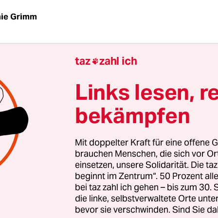
ie Grimm
an den Sender Deutschlandradio ein, hört man in
taz
zahl ich
lar, sollte man meinen, dass ein landesweit ausge

amm in der Sprache sendet, die die Bevölkerung
Links lesen, r
bekämpfen
 Haiti – zumindest nicht bis in die 1950er Jahre!
r Menschen dort kein Französisch sprachen – die
Mit doppelter Kraft für eine offene G
tssprache beherrschte nur ein kleine Oberschich
brauchen Menschen, die sich vor O
amme auf Französisch. Deshalb war es eine Revol
einsetzen, unsere Solidarität. Die ta
i im Jahr 1957 begann, sein Programm in Kreyòl z
beginnt im Zentrum“. 50 Prozent a
bei taz zahl ich gehen – bis zum 30
er unabhängige Sender – später hieß er Radio Hai
die linke, selbstverwaltete Orte unte
ur zentralen Plattform für das gesellschaftliche 
bevor sie verschwinden. Sind Sie da
ch für politischen Aktivismus.