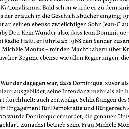
Nationalismus. Bald schon wurde er zu dem sini
ls der er auch in die Geschichtsbücher einging; 1
ht an seinen ebenso zwielichtigen Sohn Jean-Clau
by Doc. Kein Wunder also, dass Jean Dominique 
ei Radio Haiti, er führte ab 1968 den Sender zu
u Michèle Montas – mit den Machthabern über Kr
valier-Regime ebenso wie allen Regierungen, die
s Wunder dagegen war, dass Dominique, zuvor als
ieur ausgebildet, seine Intendanz mehr als ein h
t durchhielt; auch zeitweilige Schließungen des
in Engagement für Demokratie und Bürgerrechte
000 wurde Dominique ermordet, die genauen Um
geklärt. Zunächst betrieb seine Frau Michèle Mo