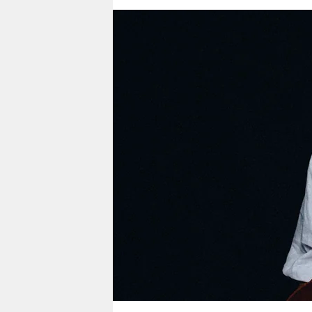
berlin
nord
wahrheit
verlag
verlag
veranstaltungen
shop
fragen & hilfe
unterstützen
abo
genossenschaft