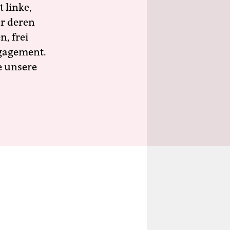
 linke,
ür deren
n, frei
ngagement.
e unsere