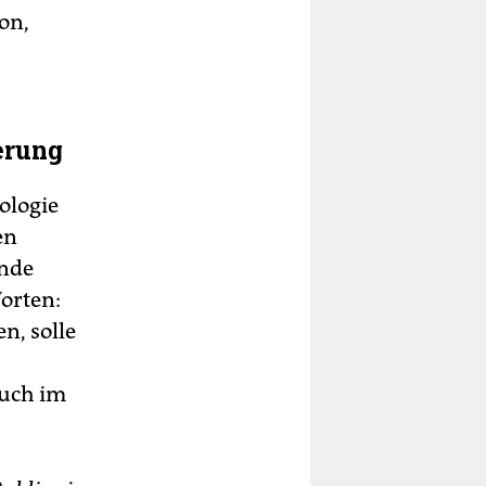
on,
erung
ologie
en
ende
orten:
n, solle
auch im