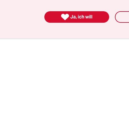
suchung ein. Kritiker sehen einen Verstoß gegen 
e den Verkauf von Nukleartechnologie verbieten, 

Ja, ich will
ng von Rüstungsprogrammen eingesetzt werden 