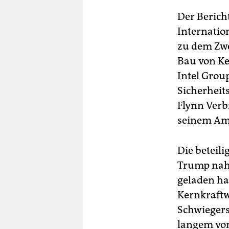
Der Berich
Internatio
zu dem Zwe
Bau von Ke
Intel Grou
Sicherheit
Flynn Verb
seinem Amt
Die beteil
Trump nahe
geladen ha
Kernkraftw
Schwiegers
langem vo