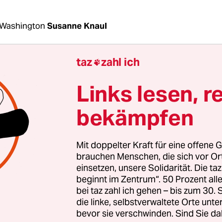
 Washington
Susanne Knaul
taz
zahl ich

bgeordneten der Demokraten geleitete Untersuch
die USA illegale Geschäfte mit Saudi-Arabien pla
Links lesen, r
s Repräsentantenhauses, der sich weitgehend auf 
nen von „Whistleblowern“ stützt, spricht von
bekämpfen
egenden Bedenken wegen Anstrengungen der T
tion, sensitive Nukleartechnologie an Saudi-Ara
Mit doppelter Kraft für eine offene G
brauchen Menschen, die sich vor O
einsetzen, unsere Solidarität. Die ta
beginnt im Zentrum“. 50 Prozent a
ationen zufolge, handelte es sich um den gepla
bei taz zahl ich gehen – bis zum 30
nden Kernkraftwerken“. Wie das
BBC
-Nachrichte
die linke, selbstverwaltete Orte unte
erichtete, leiteten mehrere Abgeordnete der De
bevor sie verschwinden. Sind Sie da