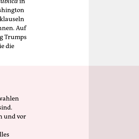
ublica
in
shington
zklauseln
hnen. Auf
ng Trumps
e die
wahlen
sind.
h und vor
lles