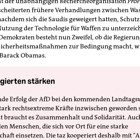
ht der unabhängigen Rechercheorganisation
ProP
scheiterten frühere Verhandlungen zwischen Wa
nachdem sich die Saudis geweigert hatten, Schut
Nutzung der Technologie für Waffen zu unterzeic
 Demokraten besteht nun Zweifel, ob die Regieru
Sicherheitsmaßnahmen zur Bedingung macht, wi
 Barack Obamas.
gierten stärken
nde Erfolg der AfD bei den kommenden Landtags
 stark rechtsextreme Kräfte inzwischen geworden 
zt braucht es Zusammenhalt und Solidarität. Auc
en Menschen, die sich vor Ort für eine starke
schaft einsetzen. Die taz kooperiert deshalb mit "A