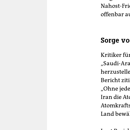
Nahost-Frie
offenbar a
Sorge vo
Kritiker f
„Saudi-Ara
herzustelle
Bericht zi
„Ohne jeden
Iran die At
Atomkrafts
Land bewäl