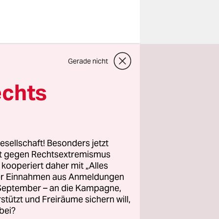
Gerade nicht
ung soll
nen. Ein
echts
die
rump-
bien zu
esellschaft! Besonders jetzt
rt gegen Rechtsextremismus
z kooperiert daher mit „Alles
ller Einnahmen aus Anmeldungen
nten Bau
. September – an die Kampagne,
nportal am
rstützt und Freiräume sichern will,
mokraten
bei?