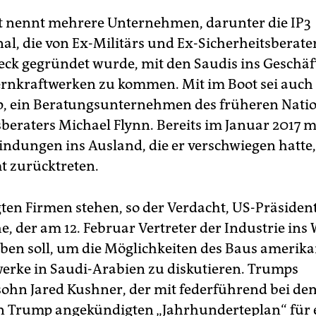
t nennt mehrere Unternehmen, darunter die IP3
nal, die von Ex-Militärs und Ex-Sicherheitsberate
ck gegründet wurde, mit den Saudis ins Geschäf
rnkraftwerken zu kommen. Mit im Boot sei auch 
p, ein Beratungsunternehmen des früheren Nati
sberaters Michael Flynn. Bereits im Januar 2017 
indungen ins Ausland, die er verschwiegen hatte
 zurücktreten.
igten Firmen stehen, so der Verdacht, US-Präside
, der am 12. Februar Vertreter der Industrie ins
ben soll, um die Möglichkeiten des Baus amerika
erke in Saudi-Arabien zu diskutieren. Trumps
ohn Jared Kushner, der mit federführend bei dem
n Trump angekündigten „Jahrhunderteplan“ für 