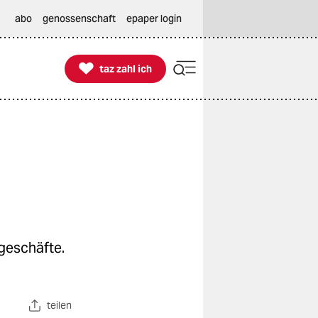
abo
genossenschaft
epaper login

taz zahl ich
taz zahl ich
geschäfte.
teilen