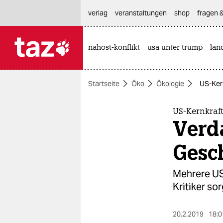
hautnavigation anspringen
hauptinhalt anspringen
footer anspringen
verlag
veranstaltungen
shop
fragen &
nahost-konflikt
usa unter trump
lan

taz zahl ich
taz zahl ich
Startseite
Öko
Ökologie
US-Kern
themen
politik
US-Kernkraf
Verda
öko
Gesc
gesellschaft
Mehrere US
kultur
Kritiker so
sport
20.2.2019
18:0