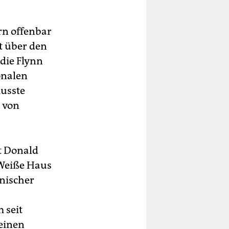
rn offenbar
t über den
die Flynn
onalen
musste
, von
nt Donald
 Weiße Haus
nischer
 seit
einen