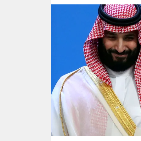
berlin
nord
wahrheit
verlag
verlag
veranstaltungen
shop
fragen & hilfe
unterstützen
abo
genossenschaft