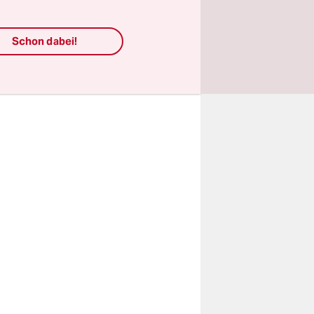
US-
die bei der
Schon dabei!
könnten.