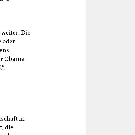
weiter. Die
e oder
dens
der Obama-
“.
schaft in
, die