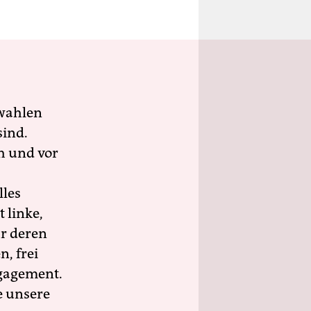
wahlen
sind.
h und vor
lles
 linke,
ür deren
n, frei
ngagement.
e unsere