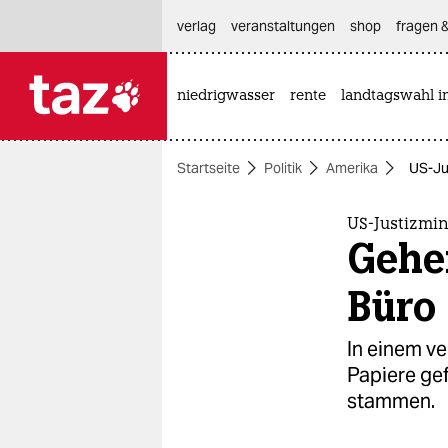
hautnavigation anspringen
hauptinhalt anspringen
footer anspringen
verlag
veranstaltungen
shop
fragen &
niedrigwasser
rente
landtagswahl i

taz zahl ich
taz zahl ich
Startseite
Politik
Amerika
US-Ju
themen
politik
US-Justizmin
Gehe
öko
Büro
gesellschaft
In einem v
kultur
Papiere gef
stammen.
sport