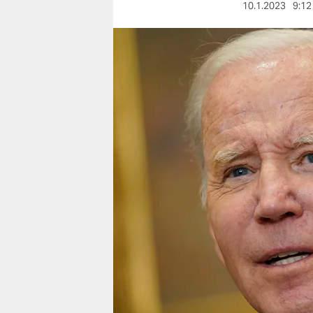
berlin
10.1.2023
9:12
nord
wahrheit
verlag
verlag
veranstaltungen
shop
fragen & hilfe
unterstützen
abo
genossenschaft