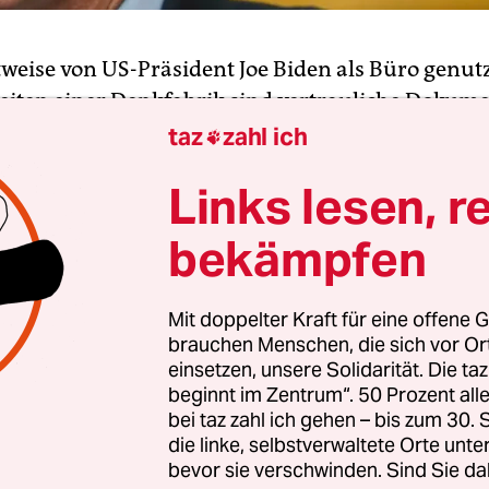
itweise von US-Präsident Joe Biden als Büro genut
iten einer Denkfabrik sind vertrauliche Dokume
t als Vizepräsident unter Barack Obama gefunde
taz
zahl ich

wälte hätten die Dokumente im vergangenen No
Links lesen, r
nd sie dem zuständigen Nationalarchiv übergebe
derermittler Richard Sauber am Montag (Ortszeit
bekämpfen
sich um eine „kleine Anzahl“ vertraulicher Doku
Mit doppelter Kraft für eine offene G
er. Im vergangenen August hatten Ermittler bei e
brauchen Menschen, die sich vor O
ung im privaten Anwesen von Bidens Vorgänger
einsetzen, unsere Solidarität. Die ta
r als 100 vertrauliche Regierungsdokumente
beginnt im Zentrum“. 50 Prozent a
ahmt.
bei taz zahl ich gehen – bis zum 30
die linke, selbstverwaltete Orte unte
bevor sie verschwinden. Sind Sie da