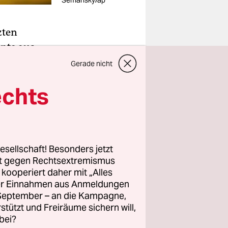
Semansky/ap
zten
nte aus
n worden.
Gerade nicht
vember
echts
n, sagte
).
mente,
esellschaft! Besonders jetzt
iner
rt gegen Rechtsextremismus
 Donald
z kooperiert daher mit „Alles
ller Einnahmen aus Anmeldungen
. September – an die Kampagne,
rstützt und Freiräume sichern will,
bei?