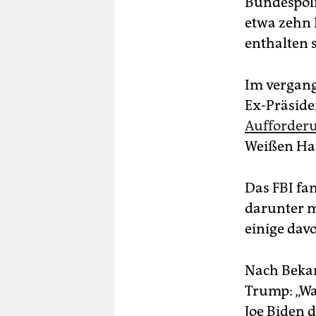
Bundespoliz
etwa zehn 
enthalten 
Im vergang
Ex-Präsid
Aufforderu
Weißen Ha
Das FBI f
darunter m
einige dav
Nach Beka
Trump: „Wa
Joe Biden 