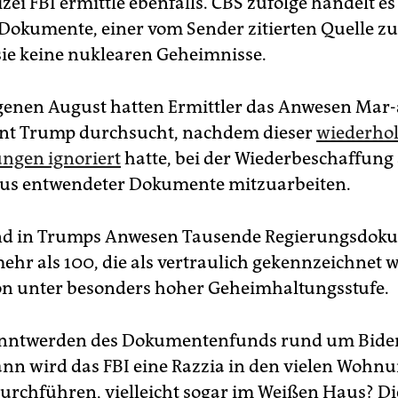
ei FBI ermittle ebenfalls. CBS zufolge handelt e
Dokumente, einer vom Sender zitierten Quelle zu
sie keine nuklearen Geheimnisse.
enen August hatten Ermittler das Anwesen Mar-
ent Trump durchsucht, nachdem dieser
wiederhol
ngen ignoriert
hatte, bei der Wiederbeschaffung
us entwendeter Dokumente mitzuarbeiten.
and in Trumps Anwesen Tausende Regierungsdok
ehr als 100, die als vertraulich gekennzeichnet 
on unter besonders hoher Geheimhaltungsstufe.
nntwerden des Dokumentenfunds rund um Biden
nn wird das FBI eine Razzia in den vielen Wohn
durchführen, vielleicht sogar im Weißen Haus? Di