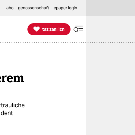
abo
genossenschaft
epaper login

taz zahl ich
taz zahl ich
erem
trauliche
ident