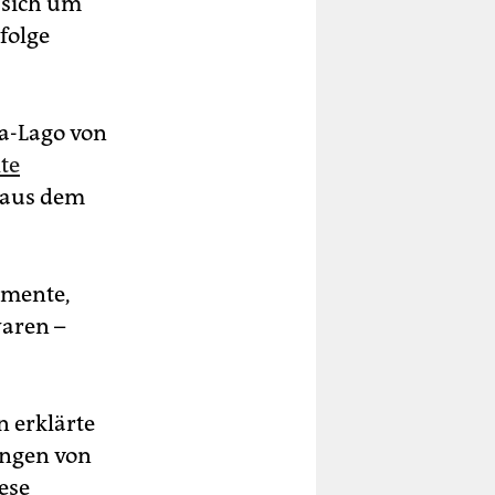
s sich um
folge
a-Lago von
te
 aus dem
umente,
waren –
 erklärte
ungen von
ese