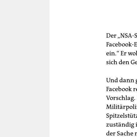
Der „NSA-S
Facebook-E
ein.“ Er w
sich den G
Und dann 
Facebook r
Vorschlag.
Militärpoli
Spitzelstü
zuständig i
der Sache 