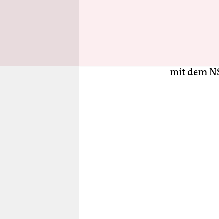
einen „Sp
Das ist ei
nachgesagt
amerikanisc
Basis nac
mit dem N