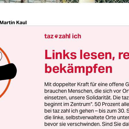
Martin Kaul
taz
zahl ich

| Daniel Bangert staunte nicht schlecht, als am l
Links lesen, r
 um 7.17 Uhr in seiner Wohnung in der hessische
as Telefon klingelte. Die Polizei war dran. Und a
bekämpfen
nster blickte, saßen vor seiner Haustür zwei Bea
en. Sie wollten gerne mal mit ihm reden. Über di
Mit doppelter Kraft für eine offene G
lane.
brauchen Menschen, die sich vor O
einsetzen, unsere Solidarität. Die ta
beginnt im Zentrum“. 50 Prozent a
-Jährige hatte etwas getan, das er heute „leichts
bei taz zahl ich gehen – bis zum 30
 Facebook hatte der Griesheimer, der auch bei de
die linke, selbstverwaltete Orte unte
in Frankfurt
aktiv war, zuvor mitgeteilt,
er wolle 
bevor sie verschwinden. Sind Sie da