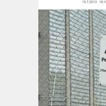
berlin
15.7.2013
16:1
nord
wahrheit
verlag
verlag
veranstaltungen
shop
fragen & hilfe
unterstützen
abo
genossenschaft