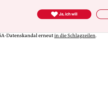
aziergang“ zum sogenannten „Dagger-Komplex“
n US-Stützpunkt in der 26.000-Einwohner-Stadt, 

 wird, so etwas wie eine deutsche Zentrale für US
Ja, ich will
he Schnüffeleien aller Art zu sein. Zuletzt geriet
h den Enthüllungen Edwards Snowdens im Zus
SA-Datenskandal erneut
in die Schlagzeilen
.