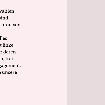
wahlen
sind.
h und vor
lles
 linke,
ür deren
n, frei
ngagement.
e unsere