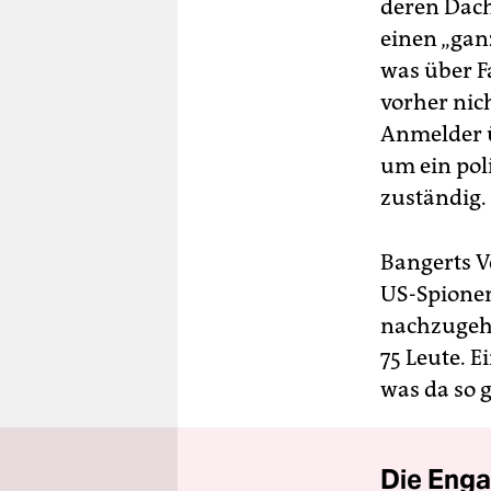
deren Dach
einen „gan
was über 
vorher nic
Anmelder ü
um ein pol
zuständig.
Bangerts V
US-Spionen
nachzugeh
75 Leute. E
was da so g
Die Enga