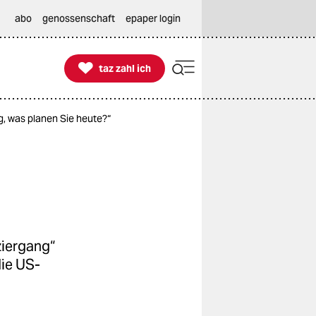
abo
genossenschaft
epaper login

taz zahl ich
taz zahl ich
, was planen Sie heute?“
ziergang“
die US-