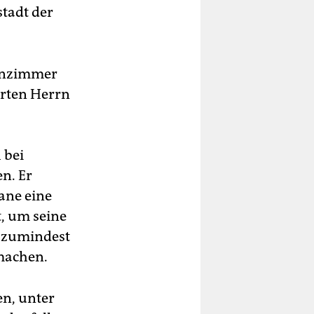
tadt der
ohnzimmer
erten Herrn
 bei
n. Er
lane eine
, um seine
o zumindest
 machen.
en, unter