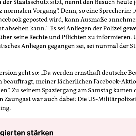
 der Staatsschutz sitzt, nennt den Besuch heute j
z normalen Vorgang“. Denn, so eine Sprecherin: 
Facebook geposted wird, kann Ausmaße annehme
ht absehen kann.“ Es sei Anliegen der Polizei gew
ber seine Rechte und Pflichten zu informieren. U
itisches Anliegen gegangen sei, sei nunmal der S
ersion geht so: „Da werden ernsthaft deutsche B
 beauftragt, meiner lächerlichen Facebook-Akti
en“. Zu seinem Spaziergang am Samstag kamen 
in Zaungast war auch dabei: Die US-Militärpolizei
ing.
gierten stärken