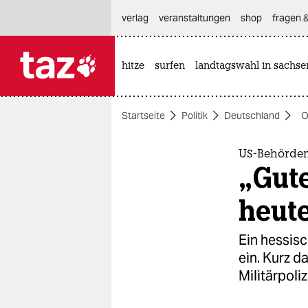
hautnavigation anspringen
hauptinhalt anspringen
footer anspringen
verlag
veranstaltungen
shop
fragen &
hitze
surfen
landtagswahl in sachse

taz zahl ich
taz zahl ich
Startseite
Politik
Deutschland
O
themen
politik
US-Behörden
„Gute
öko
heut
gesellschaft
Ein hessis
kultur
ein. Kurz d
Militärpoli
sport