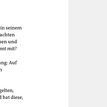
 in seinem
bachten
ehen und
mmt mit?
ng: Auf
n
gelten,
 bat diese,