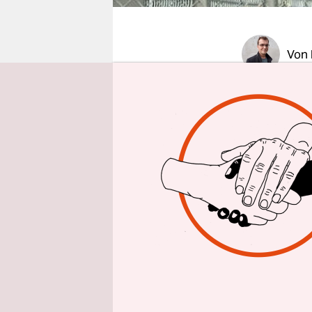
epaper login
Von
BERLIN
taz
Donnerstag
Griesheim d
aus dem Fe
Polizeiwag
was er so p
Denn der 28
nennt. Via
Protesten 