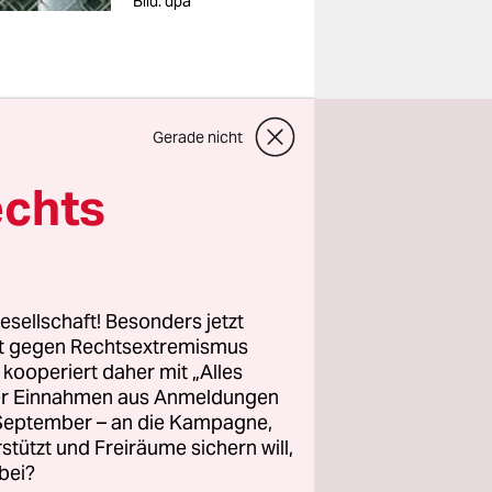
Bild: dpa
Gerade nicht
etzten
echts
n Stadt
ls er dann
mte im
e NSA. Und
esellschaft! Besonders jetzt
rt gegen Rechtsextremismus
z kooperiert daher mit „Alles
ller Einnahmen aus Anmeldungen
innig“
. September – an die Kampagne,
n
Occupy-
rstützt und Freiräume sichern will,
gerne mal
bei?