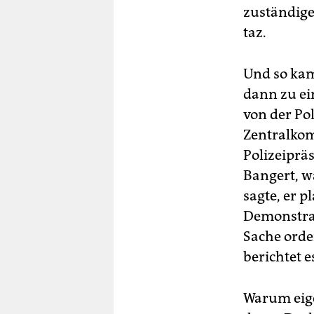
zuständige
taz.
Und so kam
dann zu ei
von der Po
Zentralkom
Polizeiprä
Bangert, w
sagte, er p
Demonstrat
Sache orde
berichtet e
Warum eige