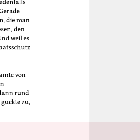
edenfalls
„Gerade
n, die man
esen, den
nd weil es
taatsschutz
eamte von
on
dann rund
 guckte zu,