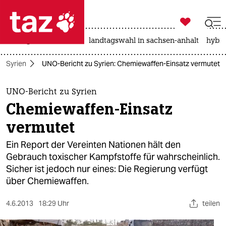

taz zahl ich
niedrigwasser
rente
landtagswahl in sachsen-anhalt
hybri

taz zahl ich
Syrien
UNO-Bericht zu Syrien: Chemiewaffen-Einsatz vermutet
taz zahl ich
themen
UNO-Bericht zu Syrien
Chemiewaffen-Einsatz
politik
vermutet
öko
Ein Report der Vereinten Nationen hält den
Gebrauch toxischer Kampfstoffe für wahrscheinlich.
gesellschaft
Sicher ist jedoch nur eines: Die Regierung verfügt
über Chemiewaffen.
kultur
sport
4.6.2013
18:29 Uhr
teilen