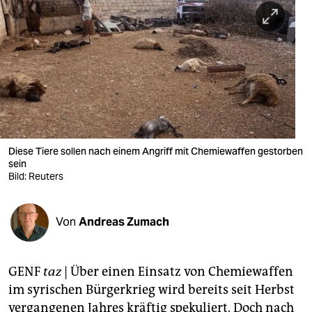
berlin
nord
wahrheit
verlag
verlag
veranstaltungen
Diese Tiere sollen nach einem Angriff mit Chemiewaffen gestorben
sein
Bild: Reuters
shop
fragen & hilfe
Von
Andreas Zumach
unterstützen
abo
GENF
taz
| Über einen Einsatz von Chemiewaffen
genossenschaft
im syrischen Bürgerkrieg wird bereits seit Herbst
vergangenen Jahres kräftig spekuliert. Doch nach