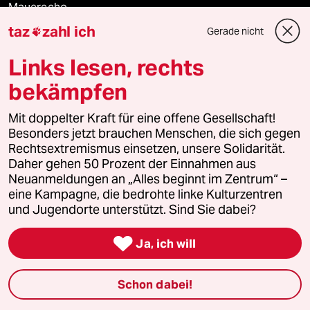
Mauerecho
taz
zahl ich
Gerade nicht

Freie Rede
Links lesen, rechts
reingehen
bekämpfen
Mit doppelter Kraft für eine offene Gesellschaft!
Besonders jetzt brauchen Menschen, die sich gegen
Newsletter
Rechtsextremismus einsetzen, unsere Solidarität.
Daher gehen 50 Prozent der Einnahmen aus
Neuanmeldungen an „Alles beginnt im Zentrum“ –
team zukunft
eine Kampagne, die bedrohte linke Kulturzentren
und Jugendorte unterstützt. Sind Sie dabei?
taz frisch

Ja, ich will
taz zahl ich
taz lab Infobrief
Schon dabei!