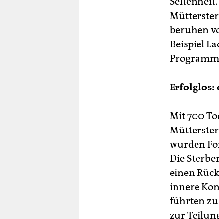
Seltenheit
Müttersterb
beruhen vo
Beispiel La
Programme 
Erfolglos:
Mit 700 To
Mütterster
wurden Fort
Die Sterbe
einen Rück
innere Kon
führten zu
zur Teilun