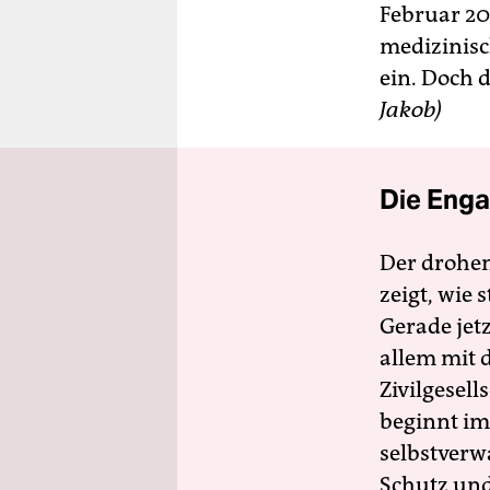
Februar 20
medizinisc
ein. Doch d
Jakob)
Die Enga
Der drohe
zeigt, wie
Gerade jet
allem mit d
Zivilgesell
beginnt im
selbstverw
Schutz und 