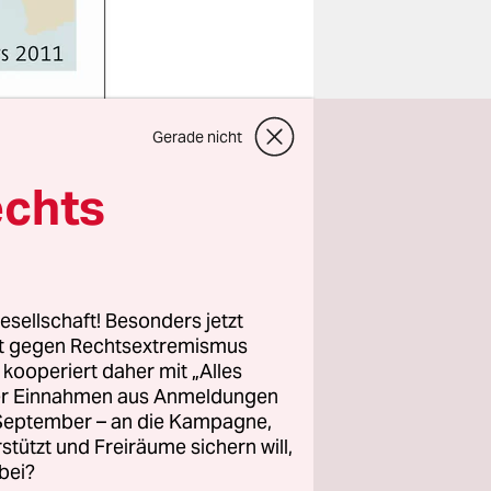
Gerade nicht
echts
Bild: Infotext/P.
Sobotta, S. Weber
esellschaft! Besonders jetzt
rt gegen Rechtsextremismus
z kooperiert daher mit „Alles
ller Einnahmen aus Anmeldungen
. September – an die Kampagne,
rstützt und Freiräume sichern will,
bei?