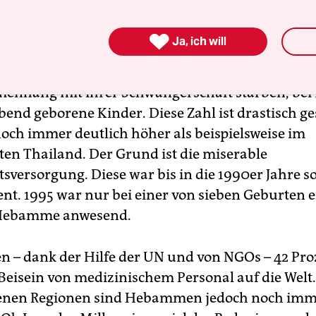
 1990er Jahre war das kommunistische Einparteie

Ja, ich will
r Lage, sich auch nur um die grundlegendsten B
ohner zu kümmern. Noch 1990 lag die Zahl der Mü
nhang mit ihrer Schwangerschaft starben, bei 
bend geborene Kinder. Diese Zahl ist drastisch g
 noch immer deutlich höher als beispielsweise im
en Thailand. Der Grund ist die miserable
sversorgung. Diese war bis in die 1990er Jahre so
ent. 1995 war nur bei einer von sieben Geburten e
 Hebamme anwesend.
 – dank der Hilfe der UN und von NGOs – 42 Proz
Beisein von medizinischem Personal auf die Welt.
genen Regionen sind Hebammen jedoch noch imm