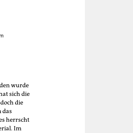
im
orden wurde
at sich die
 doch die
m das
es herrscht
rial. Im