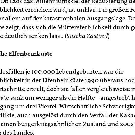
. Ob Laos das Millenniumsziel der Reduzierung d
lichkeit erreichen wird, ist unklar. Die großen F
r allem auf der katastrophalen Ausgangslage. D
os zeigt, dass sich die Müttersterblichkeit durch g
deutlich senken lässt. (
Sascha Zastiral
)
 die Elfenbeinküste
desfällen je 100.000 Lebendgeburten war die
blichkeit in der Elfenbeinküste 1990 überaus hoc
schritte erzielt, doch sie fallen vergleichsweise 
rate sank um weniger als die Hälfte – angestrebt 
gang um drei Viertel. Wirtschaftliche Schwierigk
flikte, auch ausgelöst durch den Verfall der Kaka
 einen bürgerkriegsähnlichen Zustand und 2002 
g des Landes.