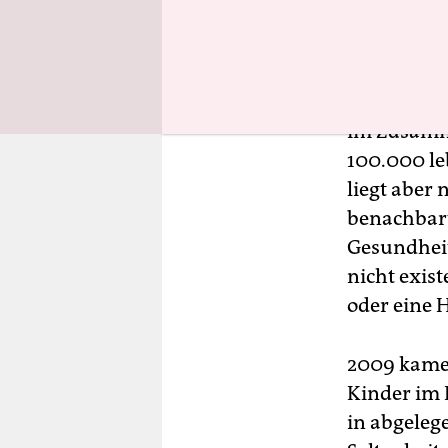
Bis in die
kaum in de
seiner Bew
im Zusamme
100.000 le
liegt aber
benachbart
Gesundheit
nicht exist
oder eine
2009 kamen
Kinder im 
in abgele