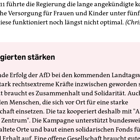
11 führte die Regierung die lange angekündigte k
he Versorgung für Frauen und Kinder unter fünf
iese funktioniert noch längst nicht optimal.
(Chri
gierten stärken
nde Erfolg der AfD bei den kommenden Landtags
 stark rechtsextreme Kräfte inzwischen geworden 
zt braucht es Zusammenhalt und Solidarität. Auc
en Menschen, die sich vor Ort für eine starke
schaft einsetzen. Die taz kooperiert deshalb mit "A
 Zentrum". Die Kampagne unterstützt bundesweit
altete Orte und baut einen solidarischen Fonds f
Erhalt auf. Eine offene Gesellschaft braucht gute