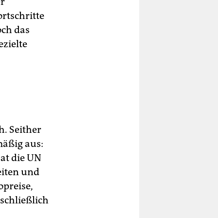
er
ortschritte
och das
ezielte
h. Seither
mäßig aus:
hat die UN
eiten und
opreise,
schließlich