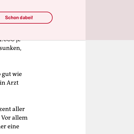
nregime
Schon dabei!
edürfnisse
tter, die
1.600 je
esunken,
 gut wie
in Arzt
ent aller
 Vor allem
er eine