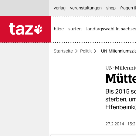
hautnavigation anspringen
hauptinhalt anspringen
footer anspringen
verlag
veranstaltungen
shop
fragen &
hitze
surfen
landtagswahl in sachse

taz zahl ich
taz zahl ich
Startseite
Politik
UN-Millenniumsziel
themen
politik
UN-Millenni
Mütte
öko
Bis 2015 so
gesellschaft
sterben, um 
Elfenbeinkü
kultur
sport
27.2.2014
15:2