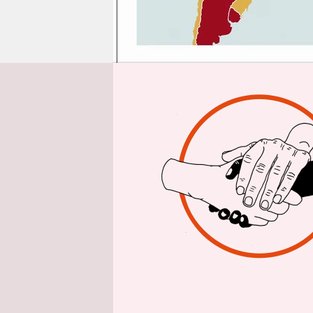
epaper login
Von
Erfolgreic