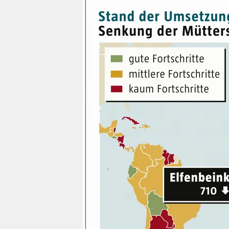
berlin
nord
wahrheit
verlag
verlag
veranstaltungen
shop
fragen & hilfe
unterstützen
abo
genossenschaft