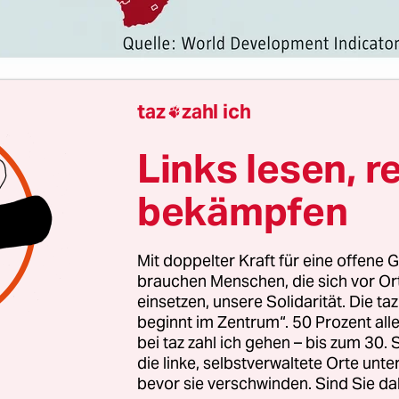
taz
zahl ich

Links lesen, r
bekämpfen
Mit doppelter Kraft für eine offene G
brauchen Menschen, die sich vor O
einsetzen, unsere Solidarität. Die ta
Christian Jakob
und
Sascha Zastiral
beginnt im Zentrum“. 50 Prozent a
bei taz zahl ich gehen – bis zum 30
die linke, selbstverwaltete Orte unte
bevor sie verschwinden. Sind Sie da
h: Laos