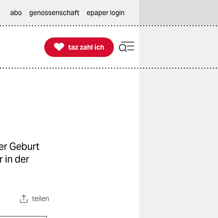
abo
genossenschaft
epaper login

taz zahl ich
taz zahl ich
er Geburt
r in der
teilen