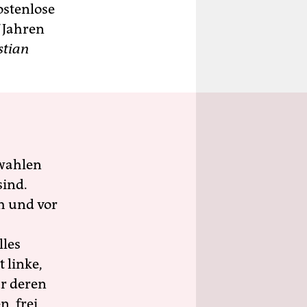
ostenlose
 Jahren
stian
wahlen
sind.
h und vor
lles
 linke,
ür deren
n, frei