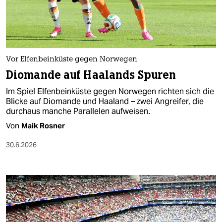
berlin
nord
wahrheit
Vor Elfenbeinküste gegen Norwegen
verlag
Diomande auf Haalands Spuren
verlag
Im Spiel Elfenbeinküste gegen Norwegen richten sich die
Blicke auf Diomande und Haaland – zwei Angreifer, die
veranstaltungen
durchaus manche Parallelen aufweisen.
shop
Von
Maik Rosner
fragen & hilfe
30.6.2026
unterstützen
abo
genossenschaft