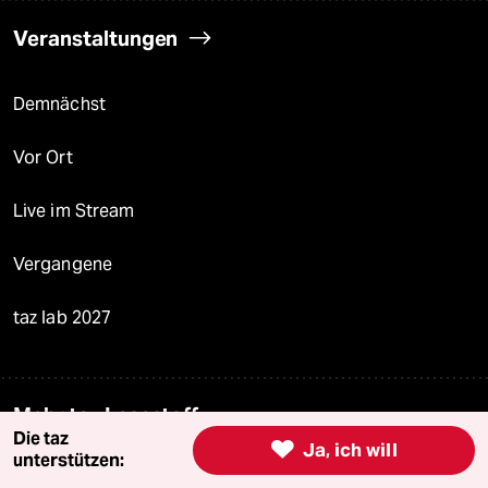
Veranstaltungen
Demnächst
Vor Ort
Live im Stream
Vergangene
taz lab 2027
Mehr taz Lesestoff
Die taz

Ja, ich will
unterstützen:
taz Blogs