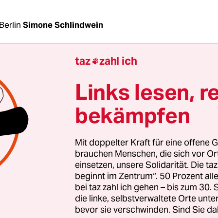
Berlin
Simone Schlindwein
taz
zahl ich

ssion in der Demokratischen Republik Kongo (
erste und umfassendste Friedensoperation der Wel
Links lesen, r
 jährlich 1,3 Milliarden Dollar. Sie unterhält übe
te sowie 4.000 zivile Angestellten. Vom UNO-Sic
bekämpfen
mit einem robusten Mandat ausgestattet: Blauhe
n Rebellen vorgehen. Doch zum Frieden hat dies s
Mit doppelter Kraft für eine offene G
n 1999 nicht geführt.
brauchen Menschen, die sich vor O
einsetzen, unsere Solidarität. Die ta
beginnt im Zentrum“. 50 Prozent a
il: Im Kongo sind derzeit 3,7 Millionen Menschen
bei taz zahl ich gehen – bis zum 30
, mehr als während des Krieges. Tausende wurde
die linke, selbstverwaltete Orte unte
n Monaten in der südlichen Provinz Kasai bei 
bevor sie verschwinden. Sind Sie da