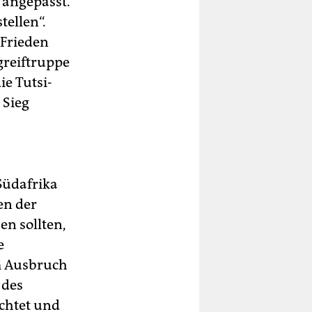
angepasst.
tellen“.
 Frieden
greiftruppe
ie Tutsi-
 Sieg
Südafrika
en der
n sollten,
e
m Ausbruch
 des
chtet und