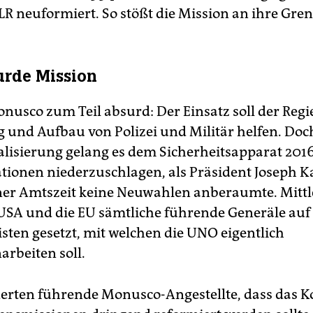
LR neuformiert. So stößt die Mission an ihre Gre
urde Mission
onusco zum Teil absurd: Der Einsatz soll der Regi
 und Aufbau von Polizei und Militär helfen. Doc
alisierung gelang es dem Sicherheitsapparat 2016
ionen niederzuschlagen, als Präsident Joseph K
ner Amtszeit keine Neuwahlen anberaumte. Mittl
USA und die EU sämtliche führende Generäle auf
isten gesetzt, mit welchen die UNO eigentlich
rbeiten soll.
derten führende Monusco-Angestellte, dass das K