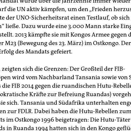
andat wurde über die Jahrzehnte immer wieder 
arf die UN aktiv kämpfen, um den „Frieden herzus
e der UNO-Sicherheitsrat einen Testlauf, ob sich
“ ließe. Dazu wurde eine 3.000 Mann starke Ein
stellt. 2013 kämpfte sie mit Kongos Armee gegen d
er M23 (Bewegung des 23. März) im Ostkongo. Der
Erfolg des Mandats gefeiert.
zeigten sich die Grenzen: Der Großteil der FIB-
pen wird vom Nachbarland Tansania sowie von 
ls die FIB 2014 gegen die ruandischen Hutu-Rebell
kratische Kräfte zur Befreiung Ruandas) vorgehe
sie sich. Tansania und Südafrika unterhalten eng
n zur FDLR. Dabei haben die Hutu-Rebellen zu
kts im Ostkongo 1996 beigetragen: Die Hutu-Täter
s in Ruanda 1994 hatten sich in den Kongo geflü