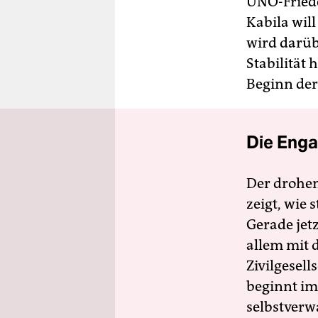
UNO-Friede
Kabila wil
wird darübe
Stabilität 
Beginn de
Die Enga
Der drohe
zeigt, wie
Gerade jet
allem mit d
Zivilgesell
beginnt im
selbstverw