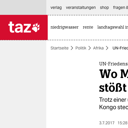
hautnavigation anspringen
hauptinhalt anspringen
footer anspringen
verlag
veranstaltungen
shop
fragen &
niedrigwasser
rente
landtagswahl i

taz zahl ich
taz zahl ich
Startseite
Politik
Afrika
UN-Frie
themen
politik
UN-Friedens
Wo M
öko
stößt
gesellschaft
Trotz eine
kultur
Kongo steck
sport
3.7.2017
15:28