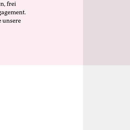
n, frei
ngagement.
e unsere