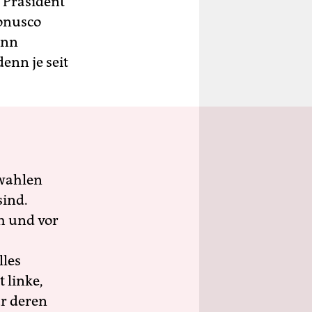
 Präsident
Monusco
enn
denn je seit
wahlen
sind.
h und vor
lles
 linke,
ür deren