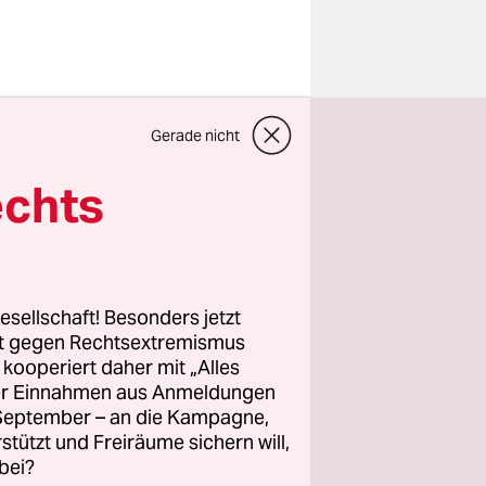
Gerade nicht
Monusco)
t: Sie
echts
r 18.000
herheitsrat
lme dürfen
eit Beginn
esellschaft! Besonders jetzt
rt gegen Rechtsextremismus
z kooperiert daher mit „Alles
ller Einnahmen aus Anmeldungen
. September – an die Kampagne,
n in den
rstützt und Freiräume sichern will,
Kämpfen
bei?