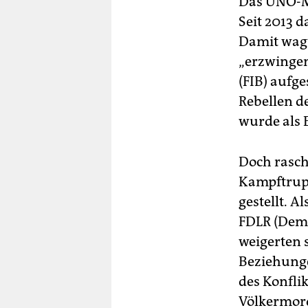
Das UNO-M
Seit 2013 d
Damit wagt
„erzwingen
(FIB) aufge
Rebellen d
wurde als 
Doch rasch 
Kampftrup
gestellt. A
FDLR (Demo
weigerten 
Beziehunge
des Konfli
Völkermord