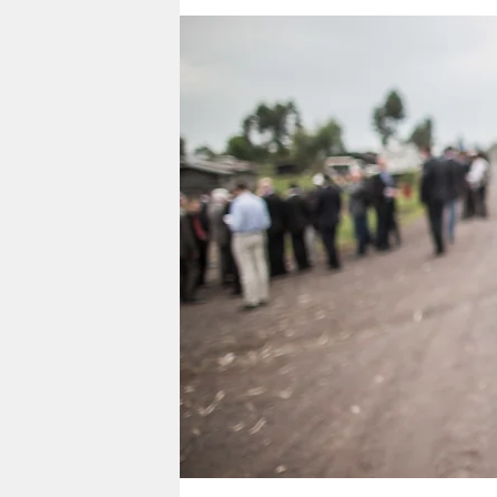
berlin
nord
wahrheit
verlag
verlag
veranstaltungen
shop
fragen & hilfe
unterstützen
abo
genossenschaft