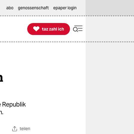
abo
genossenschaft
epaper login

taz zahl ich
taz zahl ich
n
e Republik
n.
teilen