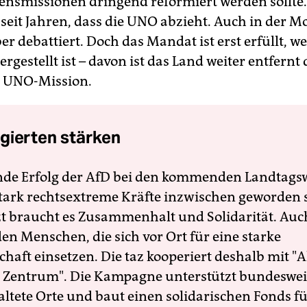
nsmissionen dringend reformiert werden sollte.
l seit Jahren, dass die UNO abzieht. Auch in der 
r debattiert. Doch das Mandat ist erst erfüllt, w
hergestellt ist – davon ist das Land weiter entfernt 
r UNO-Mission.
gierten stärken
nde Erfolg der AfD bei den kommenden Landtags
 stark rechtsextreme Kräfte inzwischen geworden 
zt braucht es Zusammenhalt und Solidarität. Auc
en Menschen, die sich vor Ort für eine starke
schaft einsetzen. Die taz kooperiert deshalb mit "A
 Zentrum". Die Kampagne unterstützt bundesweit
altete Orte und baut einen solidarischen Fonds f