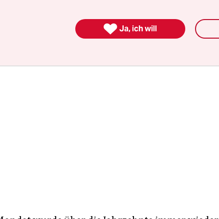
s Land erlebt eine der schlimmsten politischen Kr
n.

Ja, ich will