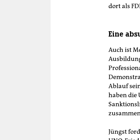
dort als FD
Eine abs
Auch ist M
Ausbildung
Profession
Demonstrat
Ablauf sei
haben die 
Sanktionsl
zusammena
Jüngst for