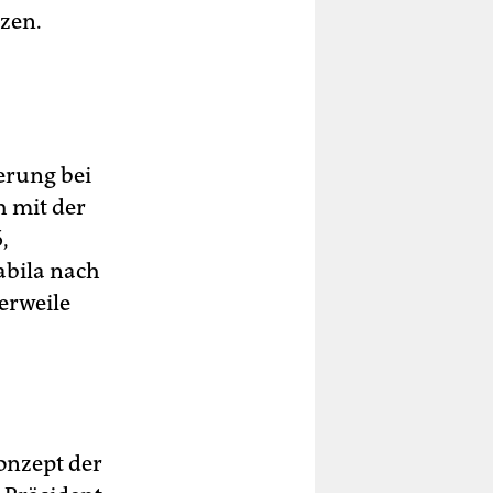
nzen.
erung bei
h mit der
,
abila nach
erweile
onzept der