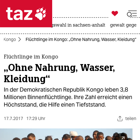

taz zahl ich
hitze
surfen
landtagswahl in sachsen-anhalt
gewalt gegen

taz zahl ich
ik Kongo
Flüchtlinge im Kongo: „Ohne Nahrung, Wasser, Kleidung“
taz zahl ich
themen
Flüchtlinge im Kongo
„Ohne Nahrung, Wasser,
politik
Kleidung“
öko
In der Demokratischen Republik Kongo leben 3,8
Millionen Binnenflüchtlinge. Ihre Zahl erreicht einen
gesellschaft
Höchststand, die Hilfe einen Tiefststand.
kultur
17.7.2017
17:29 Uhr
teilen
sport