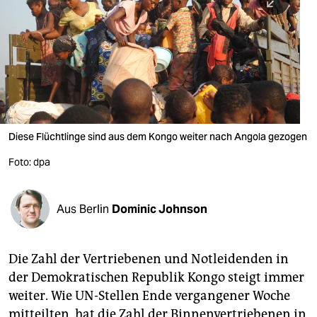
berlin
nord
wahrheit
verlag
verlag
Diese Flüchtlinge sind aus dem Kongo weiter nach Angola gezogen
veranstaltungen
Foto: dpa
shop
fragen & hilfe
Aus Berlin
Dominic Johnson
unterstützen
Die Zahl der Vertriebenen und Notleidenden in
abo
der Demokratischen Republik Kongo steigt immer
genossenschaft
weiter. Wie UN-Stellen Ende vergangener Woche
mitteilten, hat die Zahl der Binnenvertriebenen in