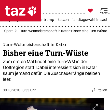

taz zahl ich
bergsteigen
usa unter trump
katzen
landtagswahl in sachs

taz zahl ich
Sport
Turn-Weltmeisterschaft in Katar: Bisher eine Turn-Wüste
taz zahl ich
themen
Turn-Weltmeisterschaft in Katar
Bisher eine Turn-Wüste
politik
Zum ersten Mal findet eine Turn-WM in der
öko
Golfregion statt. Dabei interessiert sich in Katar
kaum jemand dafür. Die Zuschauerränge bleiben
gesellschaft
leer.
kultur
30.10.2018
8:33 Uhr
teilen
sport