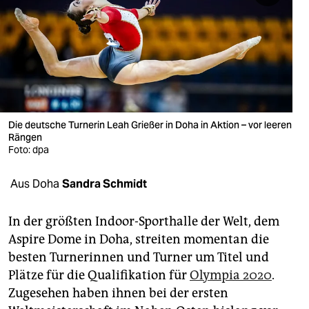
berlin
nord
wahrheit
verlag
verlag
Die deutsche Turnerin Leah Grießer in Doha in Aktion – vor leeren
Rängen
veranstaltungen
Foto: dpa
shop
Aus Doha
Sandra Schmidt
fragen & hilfe
In der größten Indoor-Sporthalle der Welt, dem
unterstützen
Aspire Dome in Doha, streiten momentan die
besten Turnerinnen und Turner um Titel und
abo
Plätze für die Qualifikation für
Olympia 2020
.
genossenschaft
Zugesehen haben ihnen bei der ersten