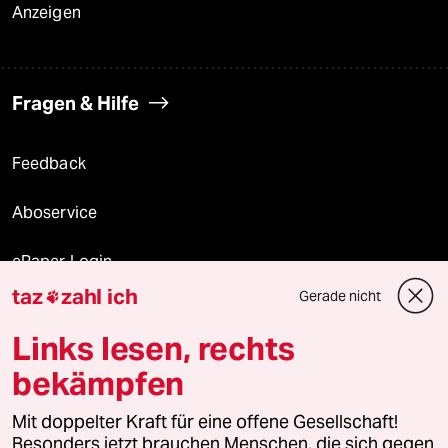
Anzeigen
Fragen & Hilfe
Feedback
Aboservice
ePaper Login
taz
zahl ich
Gerade nicht

Downloads für Abonnierende
Links lesen, rechts
bekämpfen
© 2026 taz Verlags und Vertriebs GmbH
Mit doppelter Kraft für eine offene Gesellschaft!
Alle Rechte vorbehalten. Bei rechtlichen Fragen oder für Genehmigungen
wenden Sie sich bitte an
lizenzen@taz.de
Besonders jetzt brauchen Menschen, die sich gegen