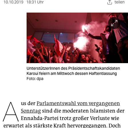
berlin
10.10.2019
18:31 Uhr
teilen
nord
wahrheit
verlag
verlag
veranstaltungen
UnterstützerInnen des Präsidentschaftskandidaten
shop
Karoui feiern am Mittwoch dessen Haftentlassung
Foto: dpa
fragen & hilfe
unterstützen
A
us der
Parlamentswahl vom vergangenen
abo
Sonntag
sind die moderaten Islamisten der
genossenschaft
­Ennahda-Partei trotz großer Verluste wie
erwartet als stärkste Kraft hervorgegangen. Doch