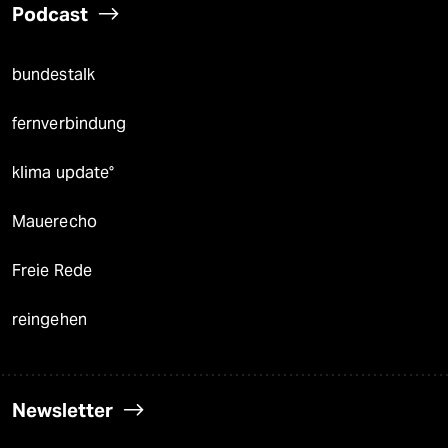
Podcast
bundestalk
fernverbindung
klima update°
Mauerecho
Freie Rede
reingehen
Newsletter