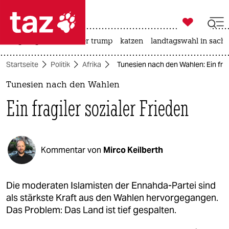

taz zahl ich
bergsteigen
usa unter trump
katzen
landtagswahl in sachs

taz zahl ich
Startseite
Politik
Afrika
Tunesien nach den Wahlen: Ein frag
taz zahl ich
Tunesien nach den Wahlen
themen
Ein fragiler sozialer Frieden
politik
öko
Kommentar von
Mirco Keilberth
gesellschaft
kultur
Die moderaten Islamisten der ­Ennahda-Partei sind
als stärkste Kraft aus den Wahlen hervorgegangen.
sport
Das Problem: Das Land ist tief gespalten.