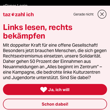
ePaper Login
taz
zahl ich
Gerade nicht

Downloads für Abonnierende
Links lesen, rechts
bekämpfen
© 2026 taz Verlags und Vertriebs GmbH
Alle Rechte vorbehalten. Bei rechtlichen Fragen oder für Genehmigungen
Mit doppelter Kraft für eine offene Gesellschaft!
wenden Sie sich bitte an
lizenzen@taz.de
Besonders jetzt brauchen Menschen, die sich gegen
Rechtsextremismus einsetzen, unsere Solidarität.
Daher gehen 50 Prozent der Einnahmen aus
Feedback
Redaktionsstatut
Kommune-Richtlinien
KI-
Neuanmeldungen an „Alles beginnt im Zentrum“ –
eine Kampagne, die bedrohte linke Kulturzentren
Leitlinie
Informant
Datenschutz
Impressum
AGB
und Jugendorte unterstützt. Sind Sie dabei?
Seitenwende
Einwilligungen widerrufen (Ads)

Ja, ich will
Schon dabei!