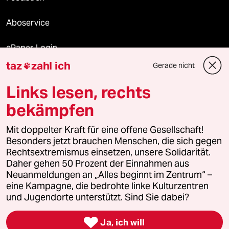
Aboservice
ePaper Login
taz
zahl ich
Gerade nicht

Downloads für Abonnierende
Links lesen, rechts
bekämpfen
© 2026 taz Verlags und Vertriebs GmbH
Mit doppelter Kraft für eine offene Gesellschaft!
Alle Rechte vorbehalten. Bei rechtlichen Fragen oder für Genehmigungen
wenden Sie sich bitte an
lizenzen@taz.de
Besonders jetzt brauchen Menschen, die sich gegen
Rechtsextremismus einsetzen, unsere Solidarität.
Daher gehen 50 Prozent der Einnahmen aus
Feedback
Redaktionsstatut
Kommune-Richtlinien
KI-
Neuanmeldungen an „Alles beginnt im Zentrum“ –
eine Kampagne, die bedrohte linke Kulturzentren
Leitlinie
Informant
Datenschutz
Impressum
AGB
und Jugendorte unterstützt. Sind Sie dabei?
Seitenwende
Einwilligungen widerrufen (Ads)

Ja, ich will