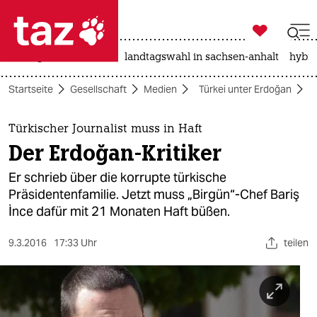

taz zahl ich
niedrigwasser
rente
landtagswahl in sachsen-anhalt
hybri

taz zahl ich
Startseite
Gesellschaft
Medien
Türkei unter Erdoğan
taz zahl ich
themen
Türkischer Journalist muss in Haft
Der Erdoğan-Kritiker
politik
Er schrieb über die korrupte türkische
öko
Präsidentenfamilie. Jetzt muss „Birgün“-Chef Bariş
İnce dafür mit 21 Monaten Haft büßen.
gesellschaft
9.3.2016
17:33 Uhr
teilen
kultur
sport