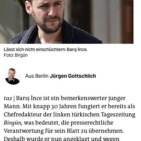
berlin
nord
wahrheit
verlag
Lässt sich nicht einschüchtern: Barış İnce.
verlag
Foto: Birgün
veranstaltungen
Aus Berlin
Jürgen Gottschlich
shop
fragen & hilfe
taz
| Barış İnce ist ein bemerkenswerter junger
unterstützen
Mann. Mit knapp 30 Jahren fungiert er bereits als
Chefredakteur der linken türkischen Tageszeitung
abo
Birgün,
was bedeutet, die presserechtliche
genossenschaft
Verantwortung für sein Blatt zu übernehmen.
Deshalb wurde er nun angeklagt und wegen