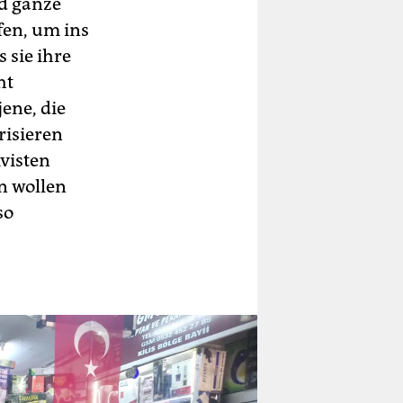
nd ganze
fen, um ins
 sie ihre
ht
ene, die
risieren
visten
n wollen
so