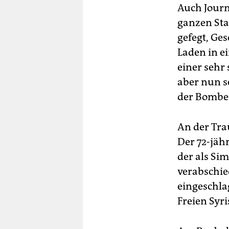
Auch Journ
ganzen Stad
gefegt, Ge
Laden in ei
einer sehr 
aber nun s
der Bomben
An der Tra
Der 72-jäh
der als Si
verabschie
eingeschla
Freien Syr