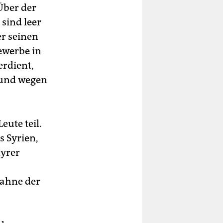
Über der
 sind leer
er seinen
gewerbe in
erdient,
n und wegen
ute teil.
s Syrien,
tyrer
Fahne der