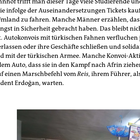
hof trifft man dieser Tage viele Studierende u
die infolge der Auseinandersetzungen Tickets kau
Umland zu fahren. Manche Männer erzählen, dass
ngst in Sicherheit gebracht haben. Das bleibt nic
 Autokonvois mit türkischen Fahnen verfluchen j
erlassen oder ihre Geschäfte schließen und solida
d mit der türkischen Armee. Manche Konvoi-Akti
dem Auto, dass sie in den Kampf nach Afrin ziehe
uf einen Marschbefehl vom
Reis
, ihrem Führer, al
ident Erdoğan, warten.