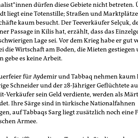
alist*innen dürfen diese Gebiete nicht betreten. 
t liegt eine Totenstille; Straßen und Marktplätze
schäfte kaum besucht. Der Teeverkäufer Selçuk, d
ner Passage in Kilis hat, erzählt, dass das Einzel
schwierigen Lage sei. Vor dem Krieg habe er gut v
ei die Wirtschaft am Boden, die Mieten gestiege
 gebe es keine Arbeit.
uerfeier für Aydemir und Tabbaq nehmen kaum Le
rige Schneider und der 28-Jähriger Geflüchtete au
mit-Verkäufer sein Geld verdiente, werden als Mär
det. Ihre Särge sind in türkische Nationalfahnen
gen, auf Tabbaqs Sarg liegt zusätzlich noch eine 
ischen Armee.