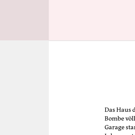
Das Haus d
Bombe völl
Garage stan