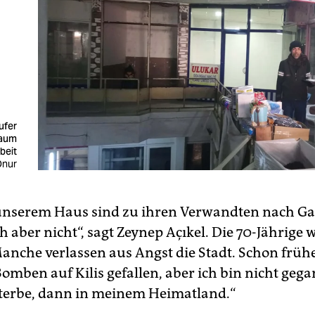
ufer
kaum
beit
Onur
 unserem Haus sind zu ihren Verwandten nach G
h aber nicht“, sagt Zeynep Açıkel. Die 70-Jährige wi
Manche verlassen aus Angst die Stadt. Schon früh
omben auf Kilis gefallen, aber ich bin nicht geg
terbe, dann in meinem Heimatland.“