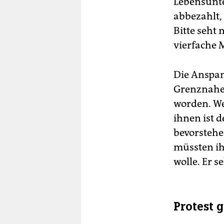
Lebensunte
abbezahlt,
Bitte seht 
vierfache 
Die Anspan
Grenznahe 
worden. We
ihnen ist d
bevorstehe
müssten ihr
wolle. Er 
Protest g