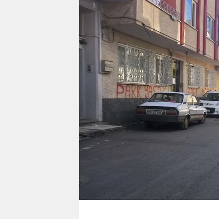
berlin
nord
wahrheit
verlag
verlag
veranstaltungen
shop
fragen & hilfe
unterstützen
abo
genossenschaft