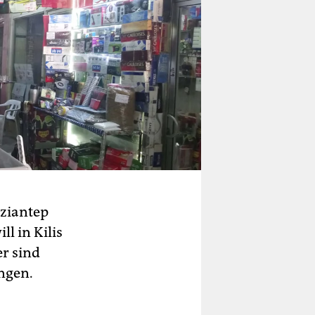
aziantep
ll in Kilis
er sind
angen.