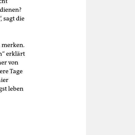
cht
rdienen?
, sagt die
u merken.
“ erklärt
ner von
were Tage
ier
gst leben