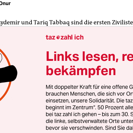
Onur
demir und Tariq Tabbaq sind die ersten Zivilisten
tadt Kilis der Militäroffensive „Operation Olive
taz
zahl ich

llen sind. Sie wurden vergangenen Mittwoch dur
schlag in die Kuppel der Çalık-Moschee getötet,
Links lesen, r
ebet besuchten. Noch während der Rauch aus d
ten Moscheekuppel aufstieg, schlug hundert Me
bekämpfen
 Rakete in das Haus einer syrischen Familie ein.
Mit doppelter Kraft für eine offene G
ürkischen Behörden stammen diese Raketen aus A
brauchen Menschen, die sich vor O
 der YPG kontrolliert wird. Seit dem Beginn der O
einsetzen, unsere Solidarität. Die ta
beginnt im Zentrum“. 50 Prozent a
Kurdenmiliz in Nordsyrien am 20. Januar seien 
bei taz zahl ich gehen – bis zum 30
in Kilis eingeschlagen.
die linke, selbstverwaltete Orte unte
bevor sie verschwinden. Sind Sie da