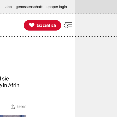
abo
genossenschaft
epaper login

taz zahl ich
taz zahl ich
 sie
 in Afrin
teilen