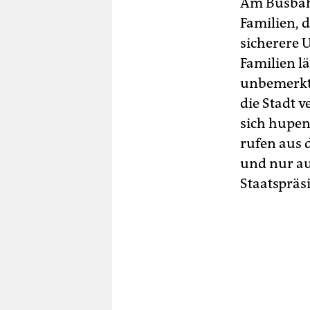
Am Busbahn
Familien, 
sicherere 
Familien lä
unbemerkt.
die Stadt v
sich hupen
rufen aus 
und nur a
Staatspräs