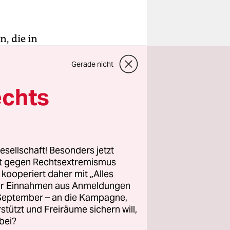
, die in
nzweig“ zum
Gerade nicht
ch einen
 während
echts
er
ter weiter
esellschaft! Besonders jetzt
frin, das
rt gegen Rechtsextremismus
ffensive
z kooperiert daher mit „Alles
ller Einnahmen aus Anmeldungen
mindestens
. September – an die Kampagne,
rstützt und Freiräume sichern will,
bei?