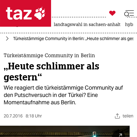

taz zahl ich
niedrigwasser
rente
landtagswahl in sachsen-anhalt
hybri

taz zahl ich
an
Türkeistämmige Community in Berlin: „Heute schlimmer als gest
taz zahl ich
themen
Türkeistämmige Community in Berlin
„Heute schlimmer als
politik
gestern“
öko
Wie reagiert die türkeistämmige Community auf
den Putschversuch in der Türkei? Eine
gesellschaft
Momentaufnahme aus Berlin.
kultur
20.7.2016
8:18 Uhr
teilen
sport