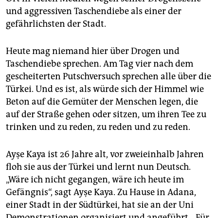
epaper login
und aggressiven Taschendiebe als einer der
gefährlichsten der Stadt.
Heute mag niemand hier über Drogen und
Taschendiebe sprechen. Am Tag vier nach dem
gescheiterten Putschversuch sprechen alle über die
Türkei. Und es ist, als würde sich der Himmel wie
Beton auf die Gemüter der Menschen legen, die
auf der Straße gehen oder sitzen, um ihren Tee zu
trinken und zu reden, zu reden und zu reden.
Ayşe Kaya ist 26 Jahre alt, vor zweieinhalb Jahren
floh sie aus der Türkei und lernt nun Deutsch.
„Wäre ich nicht gegangen, wäre ich heute im
Gefängnis“, sagt Ayşe Kaya. Zu Hause in Adana,
einer Stadt in der Südtürkei, hat sie an der Uni
Demonstrationen organisiert und angeführt. „Für