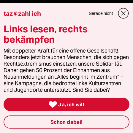
bundestalk
taz
zahl ich
Gerade nicht

fernverbindung
Links lesen, rechts
bekämpfen
klima update°
Mit doppelter Kraft für eine offene Gesellschaft!
Mauerecho
Besonders jetzt brauchen Menschen, die sich gegen
Rechtsextremismus einsetzen, unsere Solidarität.
Freie Rede
Daher gehen 50 Prozent der Einnahmen aus
Neuanmeldungen an „Alles beginnt im Zentrum“ –
eine Kampagne, die bedrohte linke Kulturzentren
reingehen
und Jugendorte unterstützt. Sind Sie dabei?

Ja, ich will
Newsletter
Schon dabei!
team zukunft