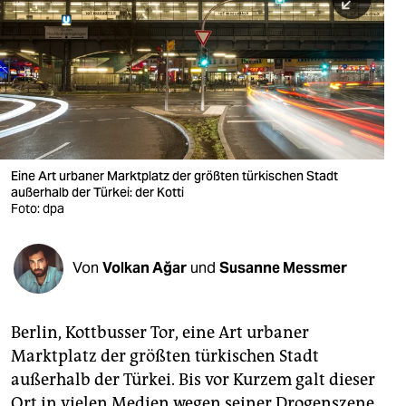
berlin
nord
wahrheit
verlag
verlag
Eine Art urbaner Marktplatz der größten türkischen Stadt
außerhalb der Türkei: der Kotti
veranstaltungen
Foto: dpa
shop
fragen & hilfe
Von
Volkan Ağar
und
Susanne Messmer
unterstützen
Berlin, Kottbusser Tor, eine Art urbaner
abo
Marktplatz der größten türkischen Stadt
genossenschaft
außerhalb der Türkei. Bis vor Kurzem galt dieser
Ort in vielen Medien wegen seiner Drogenszene