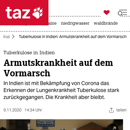

taz zahl ich
hitze
krieg in der ukraine
niedrigwasser
waldbrände

taz zahl ich
virus
Tuberkulose in Indien: Armutskrankheit auf dem Vormarsch
taz zahl ich
themen
Tuberkulose in Indien
Armutskrankheit auf dem
politik
Vormarsch
öko
In Indien ist mit Bekämpfung von Corona das
Erkennen der Lungenkrankheit Tuberkulose stark
gesellschaft
zurückgegangen. Die Krankheit aber bleibt.
kultur
9.11.2020
14:34 Uhr
teilen
sport