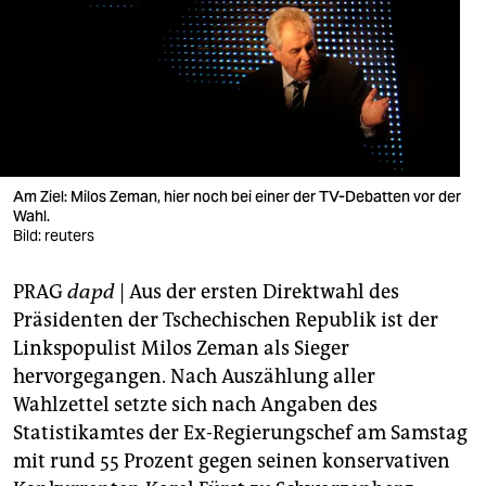
berlin
nord
wahrheit
verlag
verlag
Am Ziel: Milos Zeman, hier noch bei einer der TV-Debatten vor der
Wahl.
veranstaltungen
Bild: reuters
shop
PRAG
dapd
| Aus der ersten Direktwahl des
fragen & hilfe
Präsidenten der Tschechischen Republik ist der
Linkspopulist Milos Zeman als Sieger
unterstützen
hervorgegangen. Nach Auszählung aller
Wahlzettel setzte sich nach Angaben des
abo
Statistikamtes der Ex-Regierungschef am Samstag
genossenschaft
mit rund 55 Prozent gegen seinen konservativen