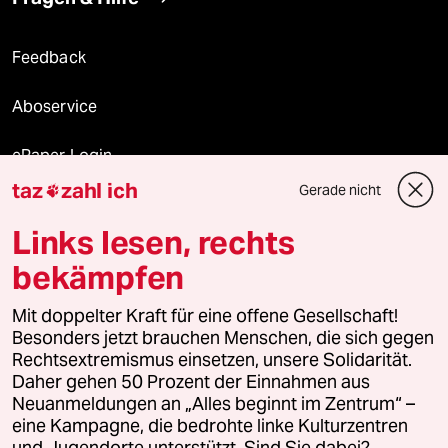
Feedback
Aboservice
ePaper Login
taz
zahl ich
Gerade nicht

Downloads für Abonnierende
Links lesen, rechts
bekämpfen
© 2026 taz Verlags und Vertriebs GmbH
Alle Rechte vorbehalten. Bei rechtlichen Fragen oder für Genehmigungen
Mit doppelter Kraft für eine offene Gesellschaft!
wenden Sie sich bitte an
lizenzen@taz.de
Besonders jetzt brauchen Menschen, die sich gegen
Rechtsextremismus einsetzen, unsere Solidarität.
Daher gehen 50 Prozent der Einnahmen aus
Feedback
Redaktionsstatut
Kommune-Richtlinien
KI-
Neuanmeldungen an „Alles beginnt im Zentrum“ –
eine Kampagne, die bedrohte linke Kulturzentren
Leitlinie
Informant
Datenschutz
Impressum
AGB