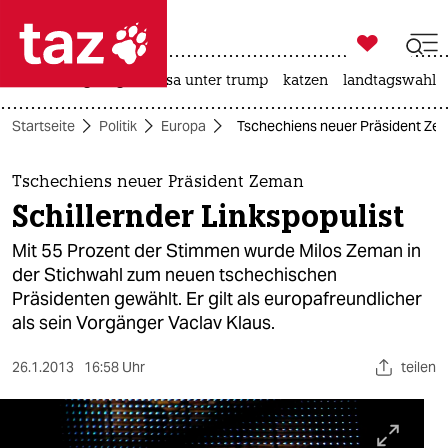

taz zahl ich
hitze
bergsteigen
usa unter trump
katzen
landtagswahl i

taz zahl ich
Startseite
Politik
Europa
Tschechiens neuer Präsident Zema
taz zahl ich
themen
Tschechiens neuer Präsident Zeman
Schillernder Linkspopulist
politik
Mit 55 Prozent der Stimmen wurde Milos Zeman in
öko
der Stichwahl zum neuen tschechischen
Präsidenten gewählt. Er gilt als europafreundlicher
gesellschaft
als sein Vorgänger Vaclav Klaus.
kultur
26.1.2013
16:58 Uhr
teilen
sport