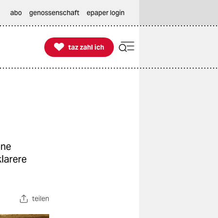
abo
genossenschaft
epaper login

taz zahl ich
taz zahl ich
ine
larere
teilen