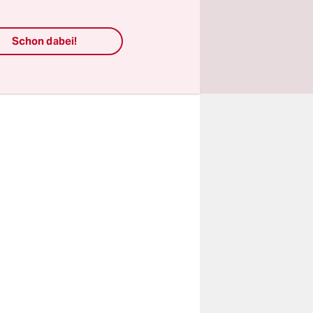
in Seattle
terschrieb
Schon dabei!
gmorgen.