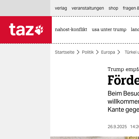
hautnavigation anspringen
hauptinhalt anspringen
footer anspringen
verlag
veranstaltungen
shop
fragen &
nahost-konflikt
usa unter trump
lan

taz zahl ich
taz zahl ich
Startseite
Politik
Europa
Türkei 
themen
politik
Trump empf
Förd
öko
Beim Besuc
gesellschaft
willkommen
Kante gege
kultur
sport
26.9.2025
14:2