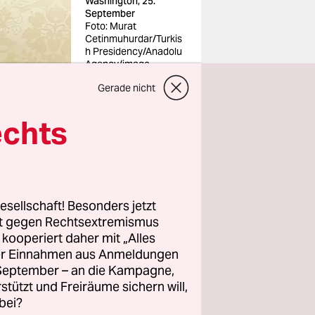
Washington, 25.
September
Foto: Murat
Cetinmuhurdar/Turkis
h Presidency/Anadolu
Agency/imago
Gerade nicht
echts
ürkische
yyip
esuch im
esellschaft! Besonders jetzt
tsächlich
rt gegen Rechtsextremismus
z kooperiert daher mit „Alles
ller Einnahmen aus Anmeldungen
. September – an die Kampagne,
learen
rstützt und Freiräume sichern will,
 LNG-Gas.
bei?
erstützung