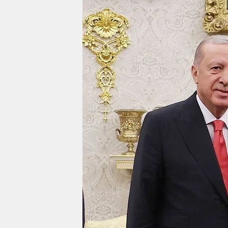
berlin
nord
wahrheit
verlag
verlag
veranstaltungen
shop
fragen & hilfe
unterstützen
abo
genossenschaft