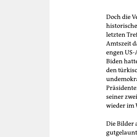
Doch die Ve
historisch
letzten Tr
Amtszeit d
engen US-A
Biden hatt
den türkis
undemokrat
Präsidente
seiner zwe
wieder im
Die Bilder
gutgelaunt