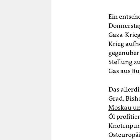
Ein entsch
Donnersta
Gaza-Krieg
Krieg aufh
gegenüber 
Stellung z
Gas aus Ru
Das allerd
Grad. Bish
Moskau un
Öl profitie
Knotenpunk
Osteuropäi