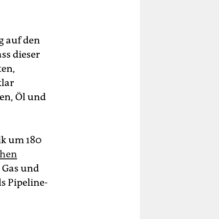
g auf den
ss dieser
ten,
klar
ren, Öl und
ik um 180
chen
 Gas und
s Pipeline-