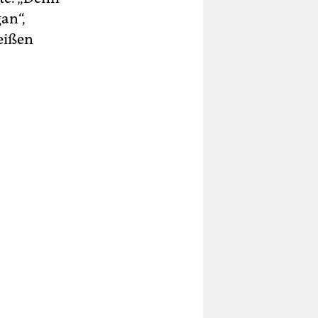
an“,
eißen