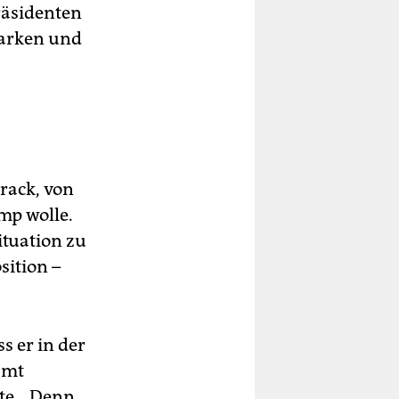
räsidenten
tarken und
rack, von
mp wolle.
ituation zu
sition –
s er in der
amt
te. „Denn