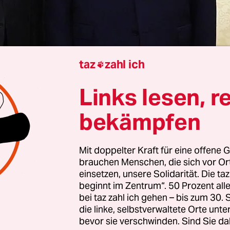
taz
zahl ich

Wolf Wittenfeld
Links lesen, r
r teuerste Staatsbesuch aller Zeiten“, ätzte die t
bekämpfen
 am Freitagmorgen, nachdem Präsident Recep Ta
m Donnerstagabend zu seinem lang ersehnten B
Mit doppelter Kraft für eine offene G
us von Donald Trump empfangen worden war. Ta
brauchen Menschen, die sich vor O
h Erdoğan diesen Besuch einiges kosten lassen.
einsetzen, unsere Solidarität. Die ta
beginnt im Zentrum“. 50 Prozent a
bei taz zahl ich gehen – bis zum 30
ieminister unterzeichnete zwei Verträge zur nuk
die linke, selbstverwaltete Orte unte
rbeit und dem Einkauf von US-amerikanischem
bevor sie verschwinden. Sind Sie da
n selbst sagte zu, dass Turkish Airlines zur Unt