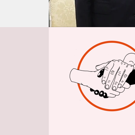
epaper login
Aus Istanbul
„Das war de
Opposition
Erdoğan a
Weißen Ha
musste sic
Sein Energ
Zusammena
Und Erdoğa