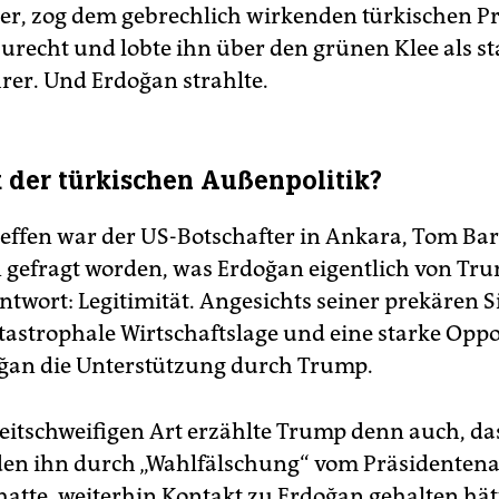
er, zog dem gebrechlich wirkenden türkischen P
zurecht und lobte ihn über den grünen Klee als s
rer. Und Erdoğan strahlte.
der türkischen Außenpolitik?
effen war der US-Botschafter in Ankara, Tom Bar
gefragt worden, was Erdoğan eigentlich von Tru
ntwort: Legitimität. Angesichts seiner prekären S
tastrophale Wirtschaftslage und eine starke Oppo
ğan die Unterstützung durch Trump.
weitschweifigen Art erzählte Trump denn auch, das
Biden ihn durch „Wahlfälschung“ vom Präsidenten
hatte, weiterhin Kontakt zu Erdoğan gehalten hät