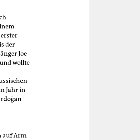
ich
einem
erster
is der
änger Joe
 und wollte
ussischen
n Jahr in
 Erdoğan
n auf Arm