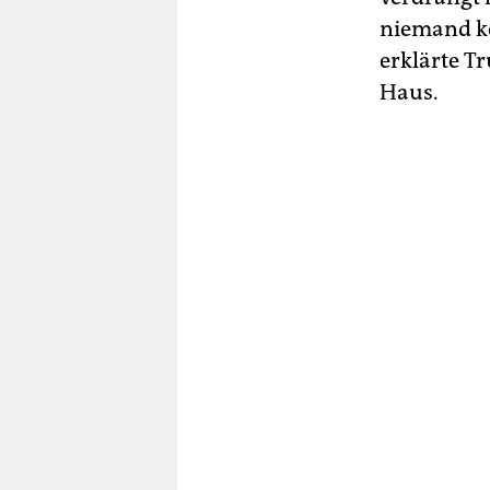
niemand ke
erklärte T
Haus.