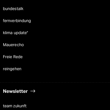
bundestalk
fernverbindung
klima update°
Mauerecho
Freie Rede
reingehen
Newsletter
team zukunft