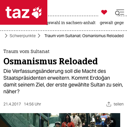

taz zahl ich
hitze
surfen
landtagswahl in sachsen-anhalt
gewalt gegen

taz zahl ich
te
Schwerpunkte
Traum vom Sultanat: Osmanismus Reloaded
taz zahl ich
themen
Traum vom Sultanat
Osmanismus Reloaded
politik
Die Verfassungsänderung soll die Macht des
öko
Staatspräsidenten erweitern. Kommt Erdoğan
damit seinem Ziel, der erste gewählte Sultan zu sein,
gesellschaft
näher?
kultur
21.4.2017
14:56 Uhr
teilen
sport