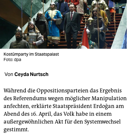
berlin
nord
wahrheit
verlag
verlag
Kostümparty im Staatspalast
Foto: dpa
veranstaltungen
Von
Ceyda Nurtsch
shop
fragen & hilfe
Während die Oppositionsparteien das Ergebnis
des Referendums wegen möglicher Manipulation
unterstützen
anfechten, erklärte Staatspräsident Erdoğan am
abo
Abend des 16. April, das Volk habe in einem
außergewöhnlichen Akt für den Systemwechsel
genossenschaft
gestimmt.