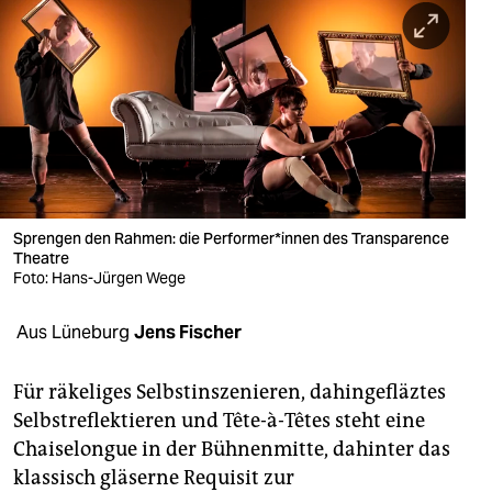
berlin
nord
wahrheit
verlag
verlag
veranstaltungen
Sprengen den Rahmen: die Performer*innen des Transparence
Theatre
shop
Foto: Hans-Jürgen Wege
fragen & hilfe
Aus Lüneburg
Jens Fischer
unterstützen
Für räkeliges Selbstinszenieren, dahingefläztes
abo
Selbstreflektieren und Tête-à-Têtes steht eine
Chaiselongue in der Bühnenmitte, dahinter das
genossenschaft
klassisch gläserne Requisit zur