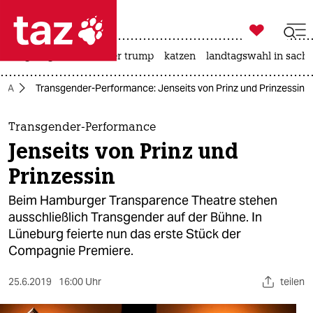

taz zahl ich
bergsteigen
usa unter trump
katzen
landtagswahl in sachs

taz zahl ich
QIA
Transgender-Performance: Jenseits von Prinz und Prinzessin
taz zahl ich
themen
Transgender-Performance
Jenseits von Prinz und
politik
Prinzessin
öko
Beim Hamburger Transparence Theatre stehen
ausschließlich Transgender auf der Bühne. In
gesellschaft
Lüneburg feierte nun das erste Stück der
Compagnie Premiere.
kultur
sport
25.6.2019
16:00 Uhr
teilen