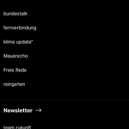
bundestalk
fernverbindung
klima update°
Mauerecho
Freie Rede
reingehen
Newsletter
team zukunft