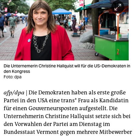
berlin
nord
wahrheit
verlag
verlag
veranstaltungen
Die Unternemerin Christine Hallquist will für die US-Demokraten in
den Kongress
shop
Foto: dpa
fragen & hilfe
afp/dpa
| Die Demokraten haben als erste große
Partei in den USA eine trans* Frau als Kandidatin
unterstützen
für einen Gouverneursposten aufgestellt. Die
abo
Unternehmerin Christine Hallquist setzte sich bei
den Vorwahlen der Partei am Dienstag im
genossenschaft
Bundesstaat Vermont gegen mehrere Mitbewerber