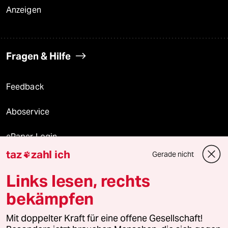
Anzeigen
Fragen & Hilfe
Feedback
Aboservice
ePaper Login
taz
zahl ich
Gerade nicht

Downloads für Abonnierende
Links lesen, rechts
bekämpfen
© 2026 taz Verlags und Vertriebs GmbH
Mit doppelter Kraft für eine offene Gesellschaft!
Alle Rechte vorbehalten. Bei rechtlichen Fragen oder für Genehmigungen
wenden Sie sich bitte an
lizenzen@taz.de