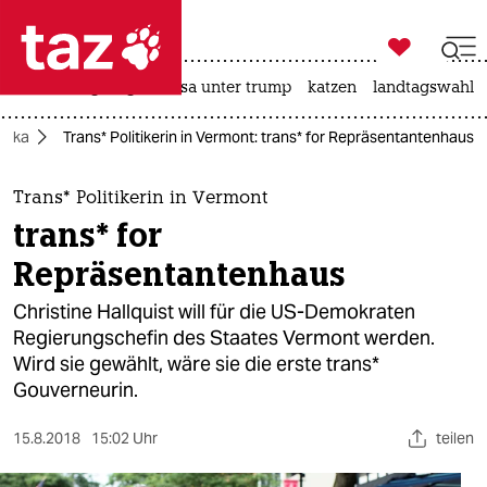

taz zahl ich
hitze
bergsteigen
usa unter trump
katzen
landtagswahl i

taz zahl ich
rika
Trans* Politikerin in Vermont: trans* for Repräsentantenhaus
taz zahl ich
themen
Trans* Politikerin in Vermont
trans* for
politik
Repräsentantenhaus
öko
Christine Hallquist will für die US-Demokraten
Regierungschefin des Staates Vermont werden.
gesellschaft
Wird sie gewählt, wäre sie die erste trans*
Gouverneurin.
kultur
sport
15.8.2018
15:02 Uhr
teilen