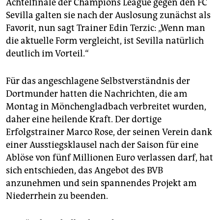
epaper login
Achtelfinale der Champions League gegen den FC
Sevilla galten sie nach der Auslosung zunächst als
Favorit, nun sagt Trainer Edin Terzic: „Wenn man
die aktuelle Form vergleicht, ist Sevilla natürlich
deutlich im Vorteil.“
Für das angeschlagene Selbstverständnis der
Dortmunder hatten die Nachrichten, die am
Montag in Mönchengladbach verbreitet wurden,
daher eine heilende Kraft. Der dortige
Erfolgstrainer Marco Rose, der seinen Verein dank
einer Ausstiegsklausel nach der Saison für eine
Ablöse von fünf Millionen Euro verlassen darf, hat
sich entschieden, das Angebot des BVB
anzunehmen und sein spannendes Projekt am
Niederrhein zu beenden.