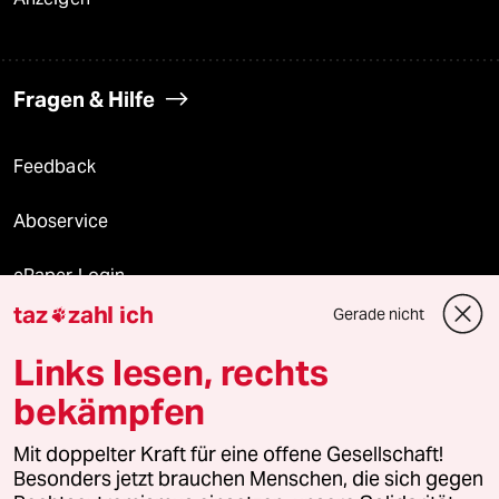
Fragen & Hilfe
Feedback
Aboservice
ePaper Login
taz
zahl ich
Gerade nicht

Downloads für Abonnierende
Links lesen, rechts
bekämpfen
© 2026 taz Verlags und Vertriebs GmbH
Mit doppelter Kraft für eine offene Gesellschaft!
Alle Rechte vorbehalten. Bei rechtlichen Fragen oder für Genehmigungen
wenden Sie sich bitte an
lizenzen@taz.de
Besonders jetzt brauchen Menschen, die sich gegen