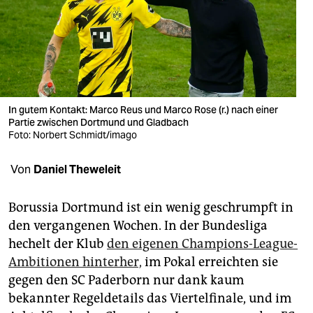
berlin
nord
wahrheit
verlag
In gutem Kontakt: Marco Reus und Marco Rose (r.) nach einer
verlag
Partie zwischen Dortmund und Gladbach
Foto: Norbert Schmidt/imago
veranstaltungen
Von
Daniel Theweleit
shop
fragen & hilfe
Borussia Dortmund ist ein wenig geschrumpft in
den vergangenen Wochen. In der Bundesliga
unterstützen
hechelt der Klub
den eigenen Champions-League-
abo
Ambitionen hinterher,
im Pokal erreichten sie
gegen den SC Paderborn nur dank kaum
genossenschaft
bekannter Regeldetails das Viertelfinale, und im