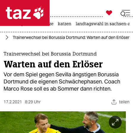

taz zahl ich
iran-krieg
ceuta
hitze
katzen
landtagswahl in sachsen-an

taz zahl ich
rt
Trainerwechsel bei Borussia Dortmund: Warten auf den Erlöser
taz zahl ich
themen
Trainerwechsel bei Borussia Dortmund
Warten auf den Erlöser
politik
Vor dem Spiel gegen Sevilla ängstigen Borussia
öko
Dortmund die eigenen Schwächephasen. Coach
Marco Rose soll es ab Sommer dann richten.
gesellschaft
17.2.2021
8:29 Uhr
teilen
kultur
sport