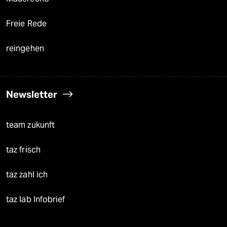
Freie Rede
reingehen
Newsletter
team zukunft
taz frisch
taz zahl ich
taz lab Infobrief