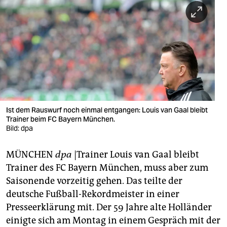
berlin
nord
wahrheit
verlag
verlag
veranstaltungen
Ist dem Rauswurf noch einmal entgangen: Louis van Gaal bleibt
Trainer beim FC Bayern München.
shop
Bild: dpa
fragen & hilfe
MÜNCHEN
dpa
|Trainer Louis van Gaal bleibt
Trainer des FC Bayern München, muss aber zum
unterstützen
Saisonende vorzeitig gehen. Das teilte der
abo
deutsche Fußball-Rekordmeister in einer
Presseerklärung mit. Der 59 Jahre alte Holländer
genossenschaft
einigte sich am Montag in einem Gespräch mit der