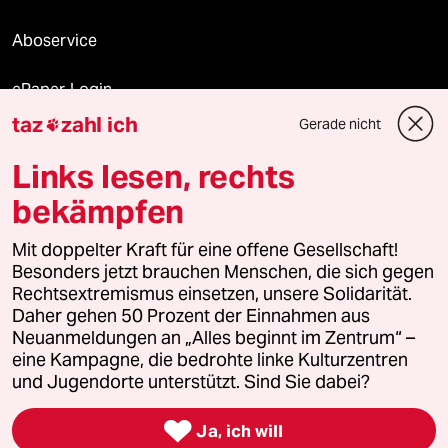
Aboservice
ePaper Login
taz
zahl ich
Gerade nicht

Downloads für Abonnierende
Links lesen, rechts
bekämpfen
© 2026 taz Verlags und Vertriebs GmbH
Alle Rechte vorbehalten. Bei rechtlichen Fragen oder für Genehmigungen
Mit doppelter Kraft für eine offene Gesellschaft!
wenden Sie sich bitte an
lizenzen@taz.de
Besonders jetzt brauchen Menschen, die sich gegen
Rechtsextremismus einsetzen, unsere Solidarität.
Daher gehen 50 Prozent der Einnahmen aus
Feedback
Redaktionsstatut
Kommune-Richtlinien
KI-
Neuanmeldungen an „Alles beginnt im Zentrum“ –
eine Kampagne, die bedrohte linke Kulturzentren
Leitlinie
Informant
Datenschutz
Impressum
AGB
und Jugendorte unterstützt. Sind Sie dabei?
Seitenwende
Einwilligungen widerrufen (Ads)

Ja, ich will