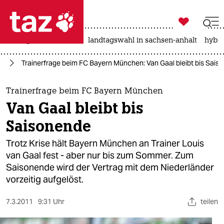

taz zahl ich
niedrigwasser
rente
landtagswahl in sachsen-anhalt
hybri

taz zahl ich
rt
Trainerfrage beim FC Bayern München: Van Gaal bleibt bis Sais
taz zahl ich
themen
Trainerfrage beim FC Bayern München
Van Gaal bleibt bis
politik
Saisonende
öko
Trotz Krise hält Bayern München an Trainer Louis
van Gaal fest - aber nur bis zum Sommer. Zum
gesellschaft
Saisonende wird der Vertrag mit dem Niederländer
vorzeitig aufgelöst.
kultur
sport
7.3.2011
9:31 Uhr
teilen