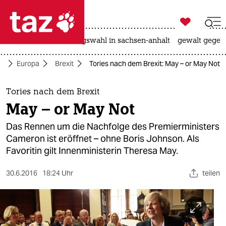

taz zahl ich
hitze
surfen
landtagswahl in sachsen-anhalt
gewalt gegen

taz zahl ich
ik
Europa
Brexit
Tories nach dem Brexit: May – or May Not
taz zahl ich
themen
Tories nach dem Brexit
May – or May Not
politik
Das Rennen um die Nachfolge des Premierministers
öko
Cameron ist eröffnet – ohne Boris Johnson. Als
Favoritin gilt Innenministerin Theresa May.
gesellschaft
30.6.2016
18:24 Uhr
teilen
kultur
sport