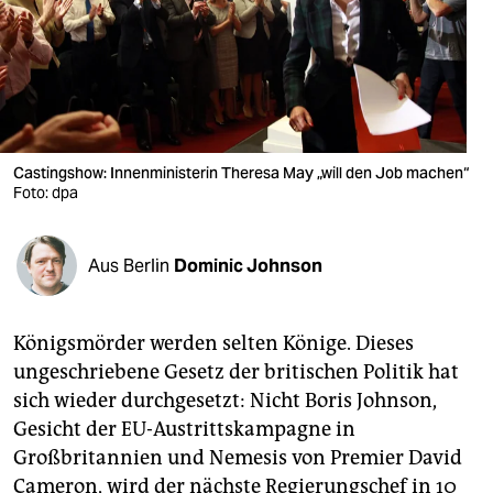
berlin
nord
wahrheit
verlag
Castingshow: Innenministerin Theresa May „will den Job machen“
verlag
Foto: dpa
veranstaltungen
Aus Berlin
Dominic Johnson
shop
fragen & hilfe
Königsmörder werden selten Könige. Dieses
unterstützen
ungeschriebene Gesetz der britischen Politik hat
sich wieder durchgesetzt: Nicht Boris Johnson,
abo
Gesicht der EU-Austrittskampagne in
genossenschaft
Großbritannien und Nemesis von Premier David
Cameron, wird der nächste Regierungschef in 10