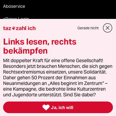
Aboservice
ePaper Login
taz
zahl ich
Gerade nicht

Downloads für Abonnierende
Links lesen, rechts
bekämpfen
© 2026 taz Verlags und Vertriebs GmbH
Alle Rechte vorbehalten. Bei rechtlichen Fragen oder für Genehmigungen
Mit doppelter Kraft für eine offene Gesellschaft!
wenden Sie sich bitte an
lizenzen@taz.de
Besonders jetzt brauchen Menschen, die sich gegen
Rechtsextremismus einsetzen, unsere Solidarität.
Daher gehen 50 Prozent der Einnahmen aus
Feedback
Redaktionsstatut
Kommune-Richtlinien
KI-
Neuanmeldungen an „Alles beginnt im Zentrum“ –
eine Kampagne, die bedrohte linke Kulturzentren
Leitlinie
Informant
Datenschutz
Impressum
AGB
und Jugendorte unterstützt. Sind Sie dabei?
Seitenwende
Einwilligungen widerrufen (Ads)

Ja, ich will