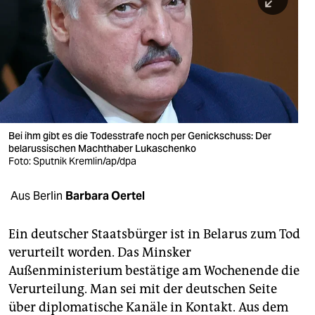
berlin
nord
wahrheit
verlag
verlag
Bei ihm gibt es die Todesstrafe noch per Genickschuss: Der
belarussischen Machthaber Lukaschenko
veranstaltungen
Foto: Sputnik Kremlin/ap/dpa
shop
Aus Berlin
Barbara Oertel
fragen & hilfe
unterstützen
Ein deutscher Staatsbürger ist in Belarus zum Tod
verurteilt worden. Das Minsker
abo
Außenministerium bestätige am Wochenende die
Verurteilung. Man sei mit der deutschen Seite
genossenschaft
über diplomatische Kanäle in Kontakt. Aus dem