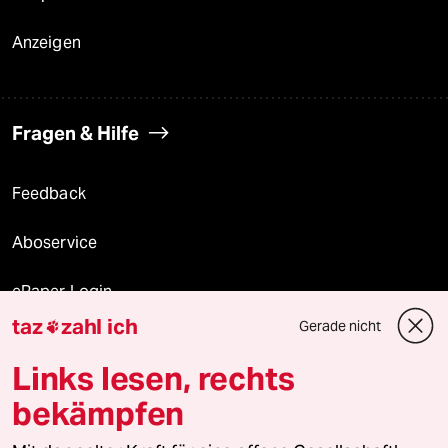
Anzeigen
Fragen & Hilfe
Feedback
Aboservice
ePaper Login
taz
zahl ich
Gerade nicht

Downloads für Abonnierende
Links lesen, rechts
bekämpfen
© 2026 taz Verlags und Vertriebs GmbH