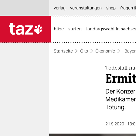
hautnavigation anspringen
hauptinhalt anspringen
footer anspringen
verlag
veranstaltungen
shop
fragen &
hitze
surfen
landtagswahl in sachse

taz zahl ich
taz zahl ich
Startseite
Öko
Ökonomie
Bayer
themen
politik
Todesfall n
Ermit
öko
Der Konzer
gesellschaft
Medikament
Tötung.
kultur
sport
21.9.2020
13:0