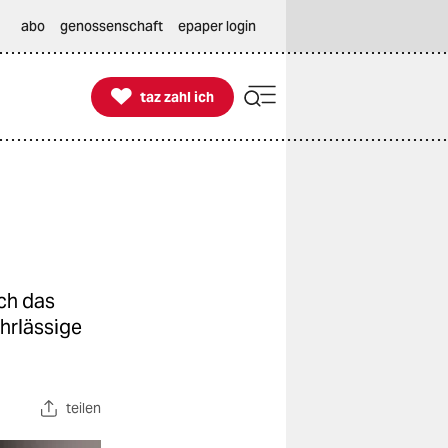
abo
genossenschaft
epaper login

taz zahl ich
taz zahl ich
ch das
hrlässige
teilen