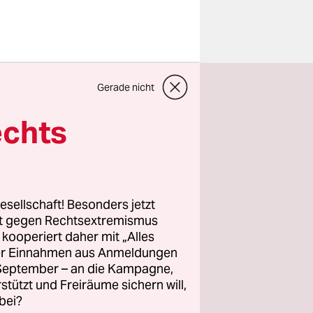
it dem
Gerade nicht
.
Vital, der
echts
besteht der
Tod einer
esellschaft! Besonders jetzt
agen-
rt gegen Rechtsextremismus
z kooperiert daher mit „Alles
wird. Nach
ller Einnahmen aus Anmeldungen
n rund 120
. September – an die Kampagne,
ar 2013 von
rstützt und Freiräume sichern will,
bei?