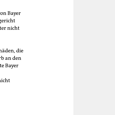
on Bayer
gericht
ter nicht
chäden, die
rb an den
te Bayer
nicht