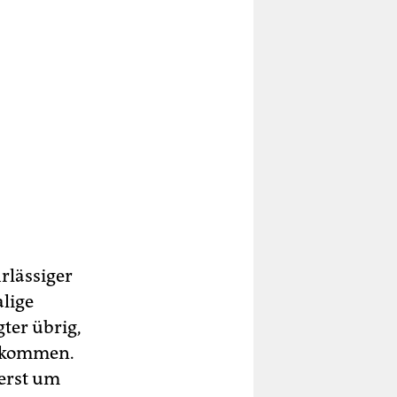
rlässiger
lige
ter übrig,
e kommen.
 erst um