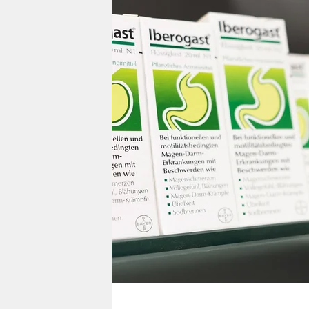
berlin
nord
wahrheit
verlag
verlag
veranstaltungen
shop
fragen & hilfe
unterstützen
abo
genossenschaft