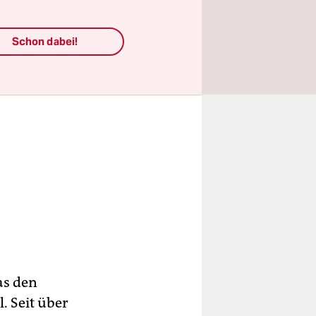
Schon dabei!
as den
. Seit über