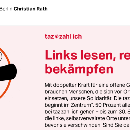
Berlin
Christian Rath
anwaltschaft Köln ermittelt
im Zusammenhang m
taz
zahl ich

l Iberogast von Bayer
wegen fahrlässiger Tötung
er ist ein ehemaliger Verantwortlicher von Bayer 
Links lesen, r
te für rezeptfreie Medikamente wie Iberogast. Es 
bekämpfen
dacht, dass der mangelhafte Beipackzettel zum 
n Frau führte.
Mit doppelter Kraft für eine offene G
ist ein bekanntes pflanzliches Arzneimittel für M
brauchen Menschen, die sich vor O
einsetzen, unsere Solidarität. Die ta
werden, das seit sechs Jahrzehnten hergestellt 
beginnt im Zentrum“. 50 Prozent a
ben erzielt Bayer damit einen Jahresumsatz vo
bei taz zahl ich gehen – bis zum 30
Euro. Der ursprüngliche Hersteller Steigerwald w
die linke, selbstverwaltete Orte unte
bevor sie verschwinden. Sind Sie da
al übernommen worden.