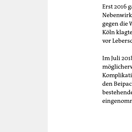
Erst 2016 g
Nebenwirk
gegen die 
Köln klagte
vor Lebers
Im Juli 201
möglicherw
Komplikati
den Beipack
bestehende
eingenomm