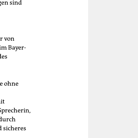
gen sind
er von
 im Bayer-
des
te ohne
it
 Sprecherin,
 durch
 sicheres