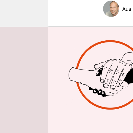
epaper login
Aus 
Die Staats
Magenmitte
Beschuldigt
Bayer-Spar
Anfangsver
56-jährige
Iberogast 
Darm-Besch
Medienanga
Millionen 
Bayer Vit