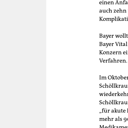
einen Anfa
auch zehn w
Komplikati
Bayer woll
Bayer Vita
Konzern ei
Verfahren.
Im Oktober
Schöllkrau
wiederkehr
Schöllkraut
„für akute
mehr als 9
Medikamen