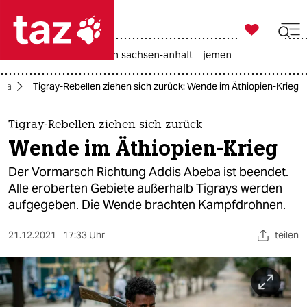

taz zahl ich
rente
landtagswahl in sachsen-anhalt
jemen

taz zahl ich
ika
Tigray-Rebellen ziehen sich zurück: Wende im Äthiopien-Krieg
taz zahl ich
themen
Tigray-Rebellen ziehen sich zurück
Wende im Äthiopien-Krieg
politik
Der Vormarsch Richtung Addis Abeba ist beendet.
öko
Alle eroberten Gebiete außerhalb Tigrays werden
aufgegeben. Die Wende brachten Kampfdrohnen.
gesellschaft
21.12.2021
17:33 Uhr
teilen
kultur
sport