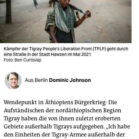
berlin
nord
wahrheit
verlag
Kämpfer der Tigray People's Liberation Front (TPLF) geht durch
eine Straße in der Stadt Hawzen im Mai 2021
verlag
Foto: Ben Curtis/ap
veranstaltungen
shop
Aus Berlin
Dominic Johnson
fragen & hilfe
Wendepunkt in Äthiopiens Bürgerkrieg: Die
unterstützen
Aufständischen der nordäthiopischen Region
abo
Tigray haben die von ihnen zuletzt eroberten
Gebiete außerhalb Tigrays aufgegeben. „Ich habe
genossenschaft
den Einheiten der Tigray-Armee außerhalb der