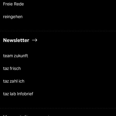
Freie Rede
reingehen
Newsletter
team zukunft
taz frisch
taz zahl ich
taz lab Infobrief