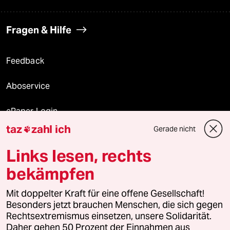
Fragen & Hilfe
Feedback
Aboservice
ePaper Login
taz
zahl ich
Gerade nicht

Downloads für Abonnierende
Links lesen, rechts
bekämpfen
© 2026 taz Verlags und Vertriebs GmbH
Alle Rechte vorbehalten. Bei rechtlichen Fragen oder für Genehmigungen
Mit doppelter Kraft für eine offene Gesellschaft!
wenden Sie sich bitte an
lizenzen@taz.de
Besonders jetzt brauchen Menschen, die sich gegen
Rechtsextremismus einsetzen, unsere Solidarität.
Daher gehen 50 Prozent der Einnahmen aus