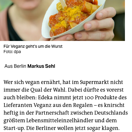
berlin
nord
wahrheit
verlag
Für Veganz geht's um die Wurst
Foto: dpa
verlag
veranstaltungen
Aus Berlin
Markus Sehl
shop
Wer sich vegan ernährt, hat im Supermarkt nicht
fragen & hilfe
immer die Qual der Wahl. Dabei dürfte es vorerst
auch bleiben: Edeka nimmt jetzt 100 Produkte des
unterstützen
Lieferanten Veganz aus den Regalen – es knirscht
abo
heftig in der Partnerschaft zwischen Deutschlands
größtem Lebensmitteleinzelhändler und dem
genossenschaft
Start-up. Die Berliner wollen jetzt sogar klagen.