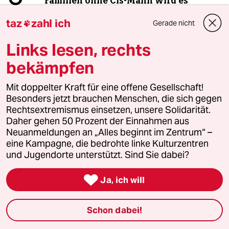
Familien ohne Cis-Mann wird es
schwer gemacht
taz
zahl ich
Gerade nicht

taz
Links lesen, rechts

bekämpfen
Folgen Sie uns
Mit doppelter Kraft für eine offene Gesellschaft!
Besonders jetzt brauchen Menschen, die sich gegen
Rechtsextremismus einsetzen, unsere Solidarität.
Daher gehen 50 Prozent der Einnahmen aus
Ressorts
Neuanmeldungen an „Alles beginnt im Zentrum“ –
eine Kampagne, die bedrohte linke Kulturzentren
und Jugendorte unterstützt. Sind Sie dabei?
Politik

Ja, ich will
Öko
Gesellschaft
Schon dabei!