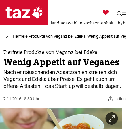

taz zahl ich
niedrigwasser
rente
landtagswahl in sachsen-anhalt
hybri

taz zahl ich
um
Tierfreie Produkte von Veganz bei Edeka: Wenig Appetit auf Veg
taz zahl ich
themen
Tierfreie Produkte von Veganz bei Edeka
Wenig Appetit auf Veganes
politik
Nach enttäuschenden Absatzzahlen streiten sich
öko
Veganz und Edeka über Preise. Es geht auch um
offene Altlasten – das Start-up will deshalb klagen.
gesellschaft
7.11.2016
8:30 Uhr
teilen
kultur
sport