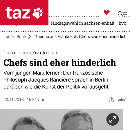

taz zahl ich
niedrigwasser
rente
landtagswahl in sachsen-anhalt
hybri

taz zahl ich
Kultur
Buch
Theorie aus Frankreich: Chefs sind eher hinderlich
taz zahl ich
themen
Theorie aus Frankreich
Chefs sind eher hinderlich
politik
Vom jungen Marx lernen: Der französische
öko
Philosoph Jacques Rancière sprach in Berlin
darüber, wie die Kunst der Politik vorausgeht.
gesellschaft
20.11.2013
15:31 Uhr
teilen
kultur
sport