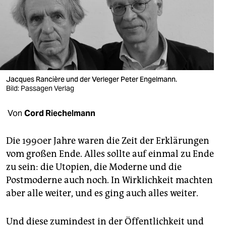
berlin
nord
wahrheit
verlag
Jacques Rancière und der Verleger Peter Engelmann.
verlag
Bild: Passagen Verlag
veranstaltungen
Von
Cord Riechelmann
shop
Die 1990er Jahre waren die Zeit der Erklärungen
fragen & hilfe
vom großen Ende. Alles sollte auf einmal zu Ende
zu sein: die Utopien, die Moderne und die
unterstützen
Postmoderne auch noch. In Wirklichkeit machten
abo
aber alle weiter, und es ging auch alles weiter.
genossenschaft
Und diese zumindest in der Öffentlichkeit und