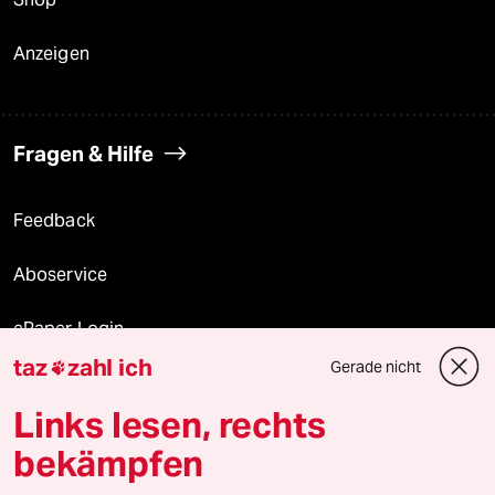
Anzeigen
Fragen & Hilfe
Feedback
Aboservice
ePaper Login
taz
zahl ich
Gerade nicht

Downloads für Abonnierende
Links lesen, rechts
bekämpfen
© 2026 taz Verlags und Vertriebs GmbH