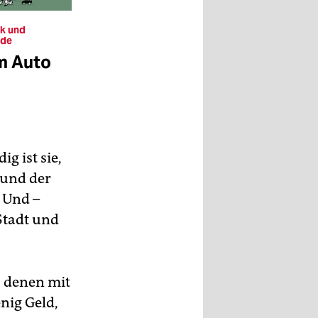
ik und
nde
m Auto
g ist sie,
 und der
 Und –
Stadt und
 denen mit
nig Geld,