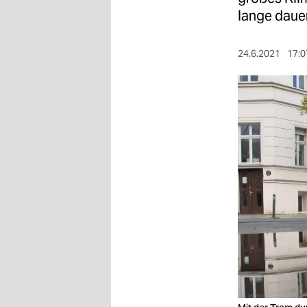
berlin
lange dauer
nord
24.6.2021
17:0
wahrheit
verlag
verlag
veranstaltungen
shop
fragen & hilfe
unterstützen
abo
genossenschaft