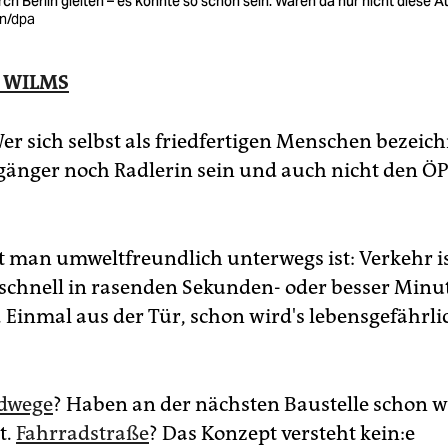
ch Berlin gleiten – es könnte so schön sein. Wären da nur nicht diese A
en/dpa
 WILMS
Wer sich selbst als friedfertigen Menschen bezeic
änger noch Radlerin sein und auch nicht den 
t man umweltfreundlich unterwegs ist: Verkehr is
r schnell in rasenden Sekunden- oder besser Min
 Einmal aus der Tür, schon wird's lebensgefährli
dwege
? Haben an der nächsten Baustelle schon w
t.
Fahrradstraße
? Das Konzept versteht kei­n:e