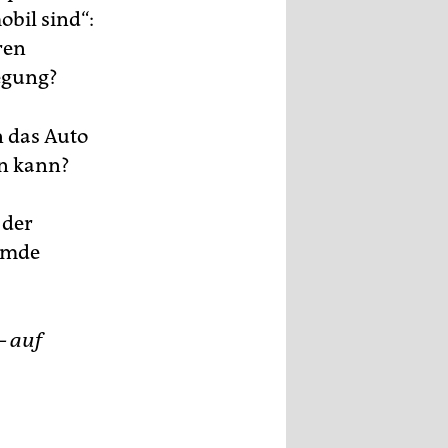
obil sind“:
ren
wegung?
n das Auto
en kann?
 der
remde
– auf