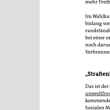
mehr Freih
Im Wahlkam
bislang vor
randständig
bei einer
noch darum
Verbrenner
„Straße
Das ist der
umweltfre
kommenden 
Sozialen 