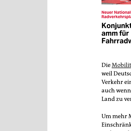
Neuer National
Radverkehrspl
Konjunk
amm für
Fahrrad
Die
Mobili
weil Deuts
Verkehr ei
auch wenn 
Land zu ve
Um mehr Me
Einschränk