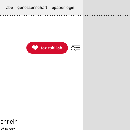
abo
genossenschaft
epaper login

taz zahl ich
taz zahl ich
ehr ein
 da so