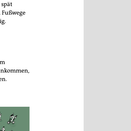
 spät
nd Fußwege
ig.
um
orankommen,
en.