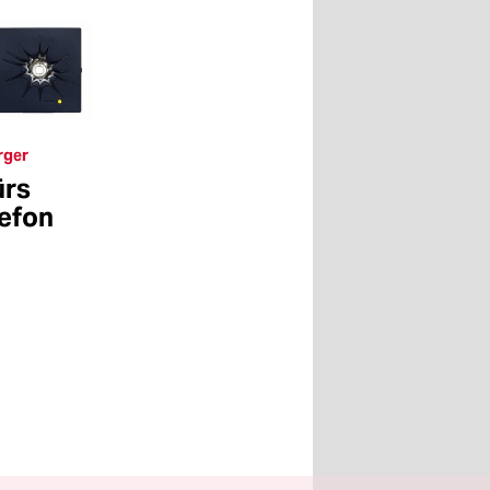
rger
ürs
lefon