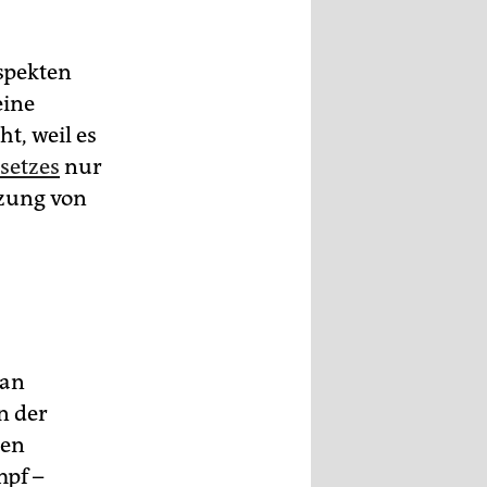
spekten
eine
t, weil es
setzes
nur
tzung von
lan
n der
den
pf –