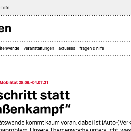
 hilfe
en
itenwende
veranstaltungen
aktuelles
fragen & hilfe
obilität 28.06.-04.07.21
chritt statt
aßenkampf“
tätswende kommt kaum voran, dabei ist (Auto-)Verk
maproblem. Unsere Themenwoche untersucht, was