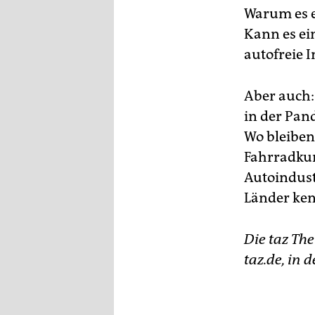
Warum es e
Kann es ei
autofreie 
Aber auch: 
in der Pan
Wo bleiben
Fahrradkur
Autoindust
Länder ken
Die taz The
taz.de, in 