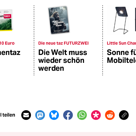
10 Euro
Die neue taz FUTURZWEI
Little Sun Cha
hentaz
Die Welt muss
Sonne f
wieder schön
Mobilte
werden
 teilen