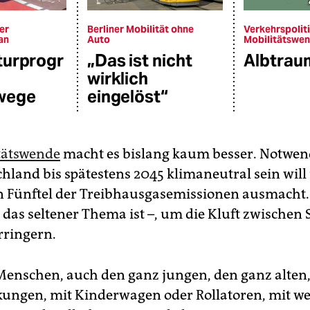
er
Berliner Mobilität ohne
Verkehrspolit
an
Auto
Mobilitätswe
turprogr
„Das ist nicht
Albtrau
wirklich
wege
eingelöst“
tätswende
macht es bislang kaum besser. Notwendi
chland bis spätestens 2045 klimaneutral sein will
n Fünftel der Treibhausgasemissionen ausmacht.
das seltener Thema ist –, um die Kluft zwischen 
rringern.
nschen, auch den ganz jungen, den ganz alten,
ungen, mit Kinderwagen oder Rollatoren, mit we