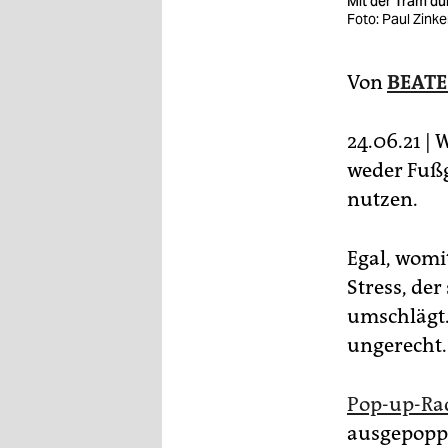
Mit der Tram dur
epaper login
Foto: Paul Zink
Von
BEATE
24.06.21 | 
weder Fußg
nutzen.
Egal, womi
Stress, de
umschlägt.
ungerecht.
Pop-up-Ra
ausgepopp