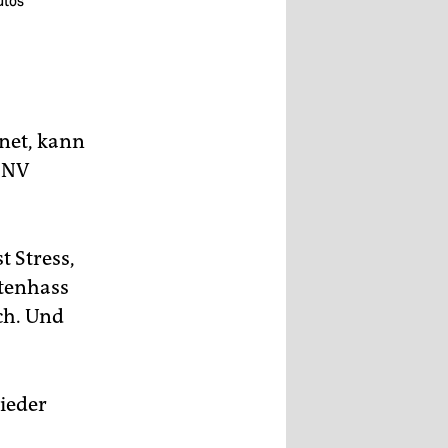
utos
hnet, kann
ÖPNV
t Stress,
utenhass
ch. Und
ieder