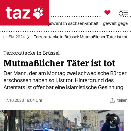

taz zahl ich
hitze
surfen
landtagswahl in sachsen-anhalt
gewalt gegen

taz zahl ich
ßball-EM 2024
Terrorattacke in Brüssel: Mutmaßlicher Täter ist tot
taz zahl ich
themen
Terrorattacke in Brüssel
Mutmaßlicher Täter ist tot
politik
Der Mann, der am Montag zwei schwedische Bürger
öko
erschossen haben soll, ist tot. Hintergrund des
Attentats ist offenbar eine islamistische Gesinnung.
gesellschaft
17.10.2023
8:04 Uhr
teilen
kultur
sport