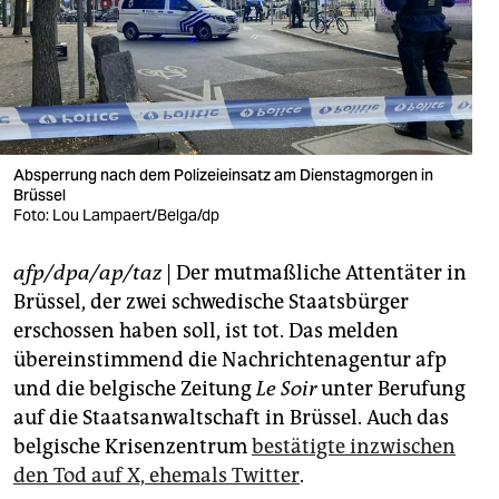
berlin
nord
wahrheit
verlag
Absperrung nach dem Polizeieinsatz am Dienstagmorgen in
verlag
Brüssel
Foto: Lou Lampaert/Belga/dp
veranstaltungen
afp/dpa/ap/taz
| Der mutmaßliche Attentäter in
shop
Brüssel, der zwei schwedische Staatsbürger
fragen & hilfe
erschossen haben soll, ist tot. Das melden
übereinstimmend die Nachrichtenagentur afp
unterstützen
und die belgische Zeitung
Le Soir
unter Berufung
abo
auf die Staatsanwaltschaft in Brüssel. Auch das
belgische Krisenzentrum
bestätigte inzwischen
genossenschaft
den Tod auf X, ehemals Twitter
.