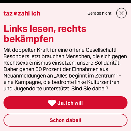
Politik
taz
zahl ich
Gerade nicht

Öko
Links lesen, rechts
bekämpfen
Gesellschaft
Mit doppelter Kraft für eine offene Gesellschaft!
Kultur
Besonders jetzt brauchen Menschen, die sich gegen
Rechtsextremismus einsetzen, unsere Solidarität.
Sport
Daher gehen 50 Prozent der Einnahmen aus
Neuanmeldungen an „Alles beginnt im Zentrum“ –
Berlin
eine Kampagne, die bedrohte linke Kulturzentren
und Jugendorte unterstützt. Sind Sie dabei?
Nord

Ja, ich will
Wahrheit
Schon dabei!