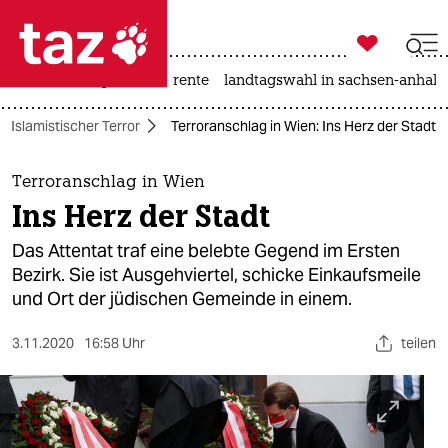

taz zahl ich
hitze
niedrigwasser
rente
landtagswahl in sachsen-anhalt

taz zahl ich
Islamistischer Terror
Terroranschlag in Wien: Ins Herz der Stadt
taz zahl ich
themen
Terroranschlag in Wien
Ins Herz der Stadt
politik
Das Attentat traf eine belebte Gegend im Ersten
öko
Bezirk. Sie ist Ausgehviertel, schicke Einkaufsmeile
und Ort der jüdischen Gemeinde in einem.
gesellschaft
3.11.2020
16:58 Uhr
teilen
kultur
sport