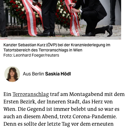
berlin
nord
wahrheit
verlag
Kanzler Sebastian Kurz (ÖVP) bei der Kranzniederlegung im
Tatortsbereich des Terroranschlags in Wien
verlag
Foto: Leonhard Foeger/reuters
veranstaltungen
shop
Aus Berlin
Saskia Hödl
fragen & hilfe
Ein
Terroranschlag
traf am Montagabend mit dem
unterstützen
Ersten Bezirk, der Inneren Stadt, das Herz von
abo
Wien. Die Gegend ist immer belebt und so war es
auch an diesem Abend, trotz Corona-Pandemie.
genossenschaft
Denn es sollte der letzte Tag vor dem erneuten