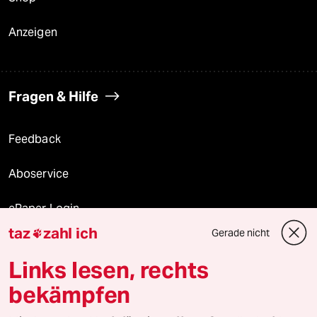
Anzeigen
Fragen & Hilfe
Feedback
Aboservice
ePaper Login
taz
zahl ich
Gerade nicht

Downloads für Abonnierende
Links lesen, rechts
bekämpfen
© 2026 taz Verlags und Vertriebs GmbH