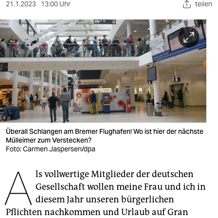
berlin
21.1.2023
13:00 Uhr
teilen
nord
wahrheit
verlag
verlag
veranstaltungen
shop
Überall Schlangen am Bremer Flughafen! Wo ist hier der nächste
Mülleimer zum Verstecken?
fragen & hilfe
Foto: Carmen Jaspersen/dpa
unterstützen
A
ls vollwertige Mitglieder der deutschen
abo
Gesellschaft wollen meine Frau und ich in
diesem Jahr unseren bürgerlichen
genossenschaft
Pflichten nachkommen und Urlaub auf Gran