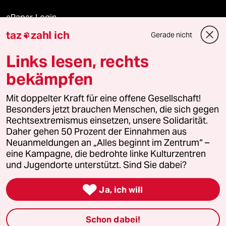
ePaper Login
taz
zahl ich
Gerade nicht

Downloads für Abonnierende
Links lesen, rechts
bekämpfen
© 2026 taz Verlags und Vertriebs GmbH
Alle Rechte vorbehalten. Bei rechtlichen Fragen oder für Genehmigungen
Mit doppelter Kraft für eine offene Gesellschaft!
wenden Sie sich bitte an
lizenzen@taz.de
Besonders jetzt brauchen Menschen, die sich gegen
Rechtsextremismus einsetzen, unsere Solidarität.
Daher gehen 50 Prozent der Einnahmen aus
Feedback
Redaktionsstatut
Kommune-Richtlinien
KI-
Neuanmeldungen an „Alles beginnt im Zentrum“ –
eine Kampagne, die bedrohte linke Kulturzentren
Leitlinie
Informant
Datenschutz
Impressum
AGB
und Jugendorte unterstützt. Sind Sie dabei?
Seitenwende
Einwilligungen widerrufen (Ads)

Ja, ich will
Schon dabei!