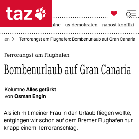

taz zahl ich
hitze
krieg in der ukraine
us-demokraten
nahost-konflikt

taz zahl ich
emen
Terrorangst am Flughafen: Bombenurlaub auf Gran Canaria
taz zahl ich
themen
Terrorangst am Flughafen
Bombenurlaub auf Gran Canaria
politik
öko
Kolumne
Alles getürkt
von
Osman Engin
gesellschaft
kultur
Als ich mit meiner Frau in den Urlaub fliegen wollte,
entgingen wir schon auf dem Bremer Flughafen nur
sport
knapp einem Terroranschlag.