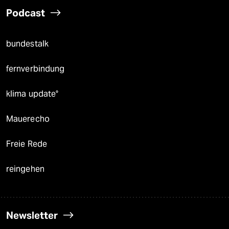
Podcast
bundestalk
fernverbindung
klima update°
Mauerecho
Freie Rede
reingehen
Newsletter