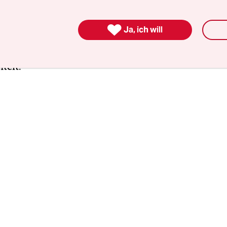
ngesprochen worden, sogar Kinder“, sagte der zu
ter auf einer Pressekonferenz. Weiter wollte er ni

Ja, ich will
en und berief sich auf die laufenden Ermittlunge
el sagte er: Man habe geplante Taten auf schwedi
telt.