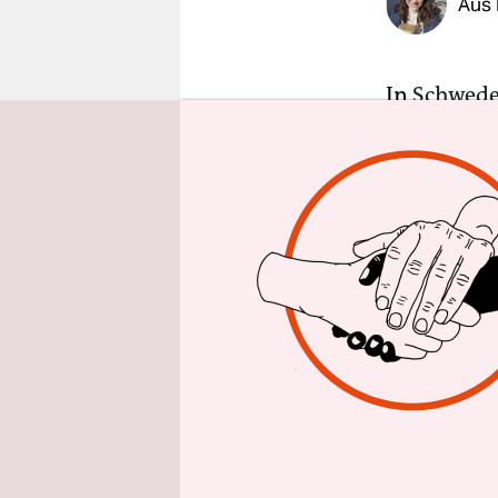
Aus
epaper login
In
Schwed
organisier
der Tod sog
Eskalation.
inzwischen
Regimes Te
durchführ
Von entspr
Mossad ber
und der sc
Netzwerke 
eigenen Ta