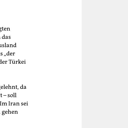
gten
 das
Ausland
s „der
der Türkei
elehnt, da
 – soll
Im Iran sei
u gehen