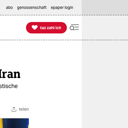
abo
genossenschaft
epaper login

taz zahl ich
taz zahl ich
Iran
stische
teilen