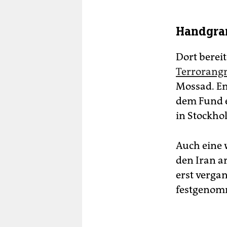
Handgra
Dort berei
Terrorangri
Mossad. En
dem Fund e
in Stockho
Auch eine w
den Iran a
erst verga
festgenomm