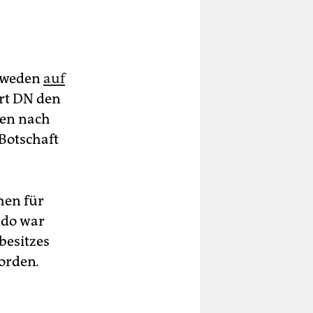
chweden
auf
ert DN den
gen nach
Botschaft
hen für
bdo war
besitzes
worden
.