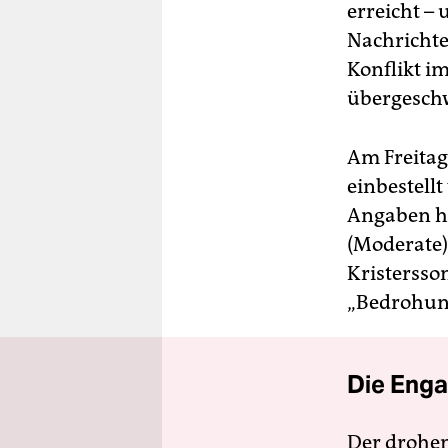
erreicht – 
Nachrichte
Konflikt i
übergeschw
Am Freitag
einbestellt
Angaben ha
(Moderate)
Kristersso
„Bedrohung
Die Enga
Der drohe