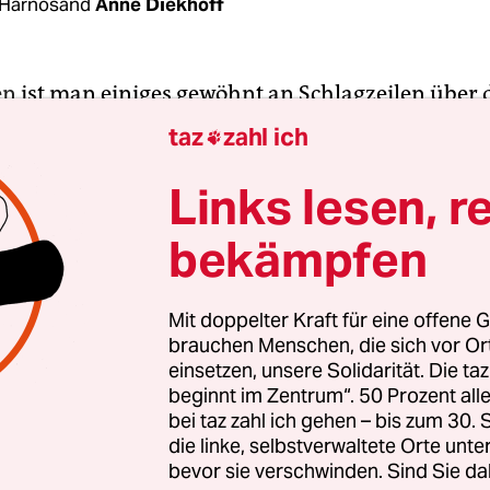
 Härnosand
Anne Diekhoff
en
ist man einiges gewöhnt an Schlagzeilen über 
te Verbrechen. Tödliche Bandenkriege, Teenager al
taz
zahl ich

ar von Unbeteiligten – es scheint wie eine kontin
 Und jetzt das noch: Die
Drogen
-Gangs sind offe
Links lesen, r
 auch Handlanger des Iran. Sie sollen im Auftrag
bekämpfen
rroranschläge gegen israelische Einrichtungen 
en.
Mit doppelter Kraft für eine offene G
brauchen Menschen, die sich vor O
echenden Informationen des israelischen Gehei
einsetzen, unsere Solidarität. Die ta
ichtete am Donnerstag die Zeitung
Dagens Nyhet
beginnt im Zentrum“. 50 Prozent a
hwedische Nachrichtendienst Säpo bestätigte: Kr
bei taz zahl ich gehen – bis zum 30
in Schweden werden vom Iran als Stellvertreter f
die linke, selbstverwaltete Orte unte
bevor sie verschwinden. Sind Sie da
ten genutzt. „In den bekannten Fällen sind sehr 