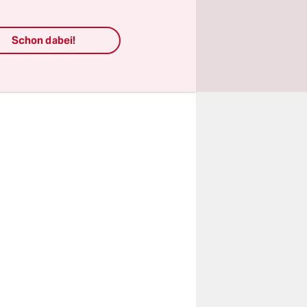
ständige
cht ins
Schon dabei!
n. Aber
schem