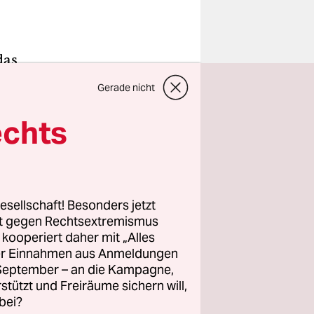
das
s Killer,
Gerade nicht
uierliche
nbar
echts
 des
in Schweden
esellschaft! Besonders jetzt
rt gegen Rechtsextremismus
mdienstes
z kooperiert daher mit „Alles
er
(DN),
ller Einnahmen aus Anmeldungen
iminelle
. September – an die Kampagne,
ür seine
rstützt und Freiräume sichern will,
bei?
junge