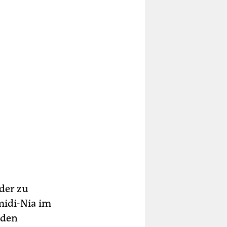
oder zu
amidi-Nia im
eden