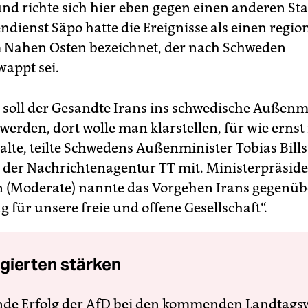
und richte sich hier eben gegen einen anderen Sta
ndienst Säpo hatte die Ereignisse als einen regio
m Nahen Osten bezeichnet, der nach Schweden
appt sei.
 soll der Gesandte Irans ins schwedische Außen
 werden, dort wolle man klarstellen, für wie erns
lte, teilte Schwedens Außenminister Tobias Bill
 der Nachrichtenagentur TT mit. Ministerpräside
n (Moderate) nannte das Vorgehen Irans gegenüb
 für unsere freie und offene Gesellschaft“.
gierten stärken
nde Erfolg der AfD bei den kommenden Landtags