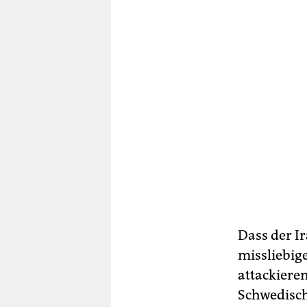
Dass der I
missliebig
attackieren
Schwedisc