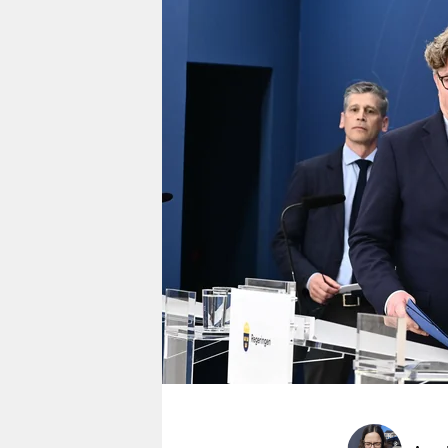
berlin
nord
wahrheit
verlag
verlag
veranstaltungen
shop
fragen & hilfe
unterstützen
abo
genossenschaft