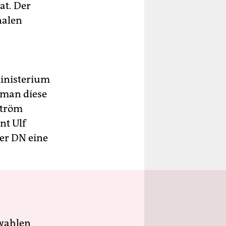
at. Der
nalen
ministerium
t man diese
ström
nt Ulf
er DN eine
wahlen