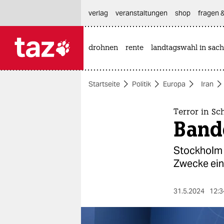
hautnavigation anspringen
hauptinhalt anspringen
footer anspringen
verlag
veranstaltungen
shop
fragen &
drohnen
rente
landtagswahl in sach

taz zahl ich
taz zahl ich
Startseite
Politik
Europa
Iran
themen
politik
Terror in S
Bande
öko
Stockholm b
gesellschaft
Zwecke eins
kultur
31.5.2024
12:3
sport