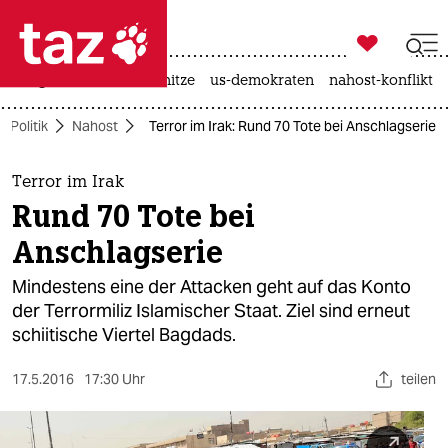

taz zahl ich
krieg in der ukraine
hitze
us-demokraten
nahost-konflikt

taz zahl ich
Politik
Nahost
Terror im Irak: Rund 70 Tote bei Anschlagserie
taz zahl ich
themen
Terror im Irak
Rund 70 Tote bei
politik
Anschlagserie
öko
Mindestens eine der Attacken geht auf das Konto
der Terrormiliz Islamischer Staat. Ziel sind erneut
gesellschaft
schiitische Viertel Bagdads.
kultur
17.5.2016
17:30 Uhr
teilen
sport