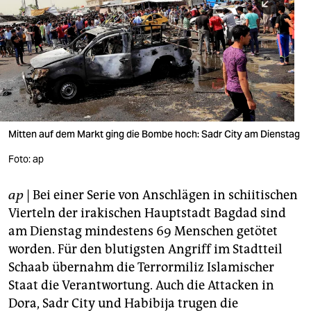
berlin
nord
wahrheit
verlag
verlag
Mitten auf dem Markt ging die Bombe hoch: Sadr City am Dienstag
veranstaltungen
Foto: ap
shop
ap
| Bei einer Serie von Anschlägen in schiitischen
fragen & hilfe
Vierteln der irakischen Hauptstadt Bagdad sind
unterstützen
am Dienstag mindestens 69 Menschen getötet
worden. Für den blutigsten Angriff im Stadtteil
abo
Schaab übernahm die Terrormiliz Islamischer
Staat die Verantwortung. Auch die Attacken in
genossenschaft
Dora, Sadr City und Habibija trugen die