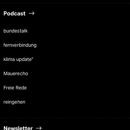
Podcast
bundestalk
fernverbindung
klima update°
Mauerecho
Freie Rede
reingehen
Newsletter