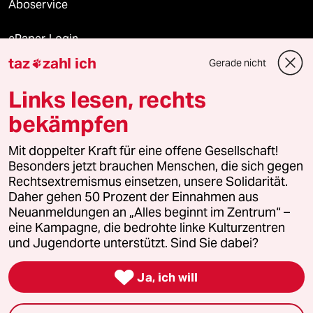
Aboservice
ePaper Login
taz
zahl ich
Gerade nicht

Downloads für Abonnierende
Links lesen, rechts
bekämpfen
© 2026 taz Verlags und Vertriebs GmbH
Mit doppelter Kraft für eine offene Gesellschaft!
Alle Rechte vorbehalten. Bei rechtlichen Fragen oder für Genehmigungen
wenden Sie sich bitte an
lizenzen@taz.de
Besonders jetzt brauchen Menschen, die sich gegen
Rechtsextremismus einsetzen, unsere Solidarität.
Daher gehen 50 Prozent der Einnahmen aus
Feedback
Redaktionsstatut
Kommune-Richtlinien
KI-
Neuanmeldungen an „Alles beginnt im Zentrum“ –
eine Kampagne, die bedrohte linke Kulturzentren
Leitlinie
Informant
Datenschutz
Impressum
AGB
und Jugendorte unterstützt. Sind Sie dabei?
Seitenwende
Einwilligungen widerrufen (Ads)

Ja, ich will