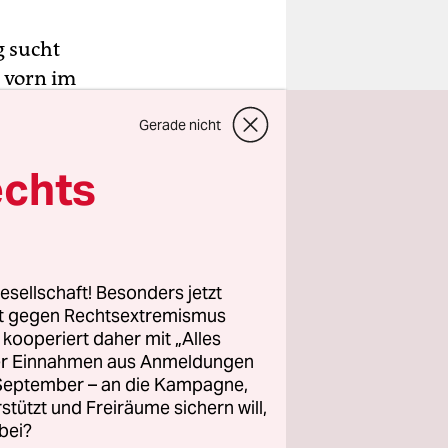
g sucht
z vorn im
 mit
Gerade nicht
echts
ie
te nicht
t halten –
esellschaft! Besonders jetzt
rt gegen Rechtsextremismus
z kooperiert daher mit „Alles
ller Einnahmen aus Anmeldungen
. September – an die Kampagne,
rstützt und Freiräume sichern will,
bei?