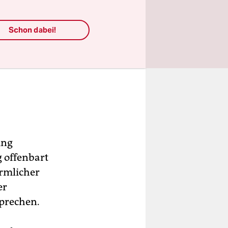
Schon dabei!
ing
g offenbart
ärmlicher
er
sprechen.