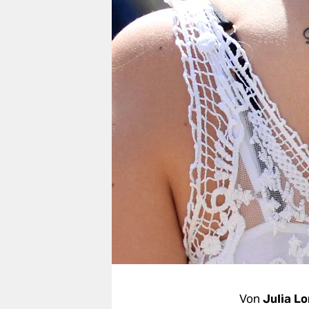
berlin
nord
wahrheit
verlag
verlag
veranstaltungen
shop
fragen & hilfe
unterstützen
abo
genossenschaft
Von
Julia L