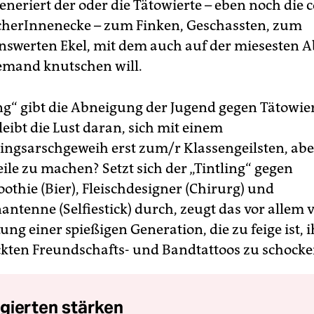
neriert der oder die Tätowierte – eben noch die c
cherInnenecke – zum Finken, Geschassten, zum
nswerten Ekel, mit dem auch auf der miesesten A
iemand knutschen will.
ing“ gibt die Abneigung der Jugend gegen Tätowi
leibt die Lust daran, sich mit einem
ingsarschgeweih erst zum/r Klassengeilsten, abe
eile zu machen? Setzt sich der „Tintling“ gegen
thie (Bier), Fleischdesigner (Chirurg) und
antenne (Selfiestick) durch, zeugt das vor allem 
ung einer spießigen Generation, die zu feige ist, i
kten Freundschafts- und Bandtattoos zu schocken
gierten stärken