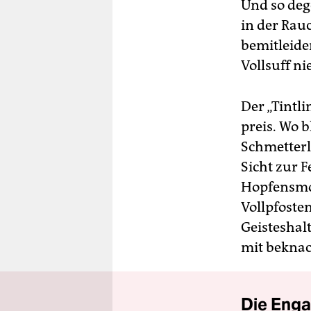
Und so dege
in der Rau
bemitleide
Vollsuff n
Der „Tintl
preis. Wo b
Schmetterl
Sicht zur F
Hopfensmoo
Vollpfosten
Geisteshalt
mit beknac
Die Enga