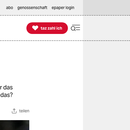
abo
genossenschaft
epaper login

taz zahl ich
taz zahl ich
r das
 das?
teilen