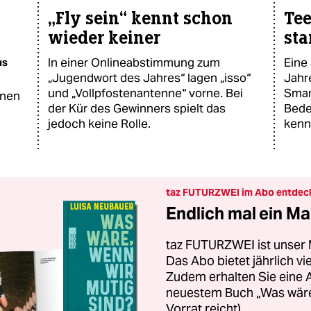
„Fly sein“ kennt schon
Tee
wieder keiner
sta
In einer Onlineabstimmung zum
Eine
us
„Jugendwort des Jahres“ lagen „isso“
Jahr
und „Vollpfostenantenne“ vorne. Bei
Smar
inen
der Kür des Gewinners spielt das
Bede
jedoch keine Rolle.
kennt
taz FUTURZWEI im Abo entdec
Endlich mal ein Ma
taz FUTURZWEI ist unser 
Das Abo bietet jährlich v
Zudem erhalten Sie eine
neuestem Buch „Was wäre,
Vorrat reicht).