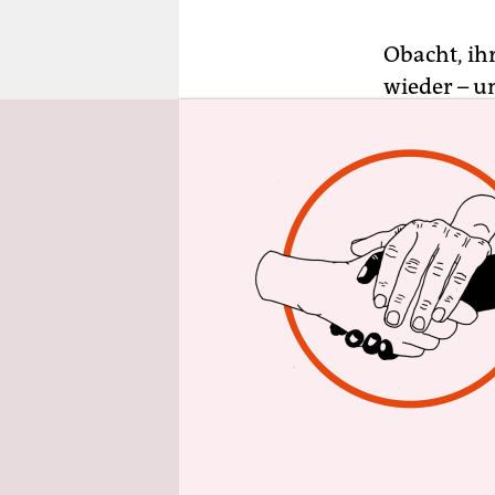
epaper login
Obacht, ih
wieder – u
Rennen ist 
Tattoos.
Geschenkt,
Gürtelrose
stets an w
Altredakte
Was will un