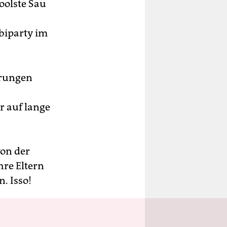
oolste Sau
biparty im
erungen
r auf lange
von der
hre Eltern
. Isso!