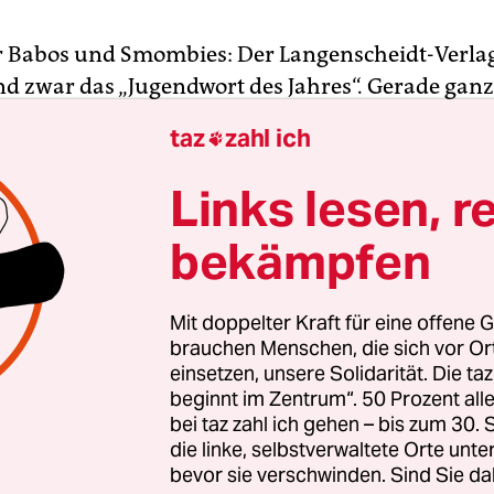
r Babos und Smombies: Der Langenscheidt-Verla
nd zwar das „Jugendwort des Jahres“. Gerade gan
„Tintling“, übersetzt ins Ü18-Deutsch: ein Mensch
taz
zahl ich

Links lesen, r
 dass das „Jugendwort des Jahres“ meist so cool w
bekämpfen
 ist. Angenommen, das Jugendwort des Jahres mu
ie die Schreibtischgeburt snapchattender
urInnen, die ihre Neologismen für fresher als Obs
Mit doppelter Kraft für eine offene G
s der „Tintling“ sagen?
brauchen Menschen, die sich vor O
einsetzen, unsere Solidarität. Die ta
beginnt im Zentrum“. 50 Prozent a
bei taz zahl ich gehen – bis zum 30
die linke, selbstverwaltete Orte unte
bevor sie verschwinden. Sind Sie da