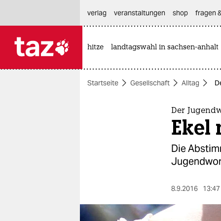
hautnavigation anspringen
hauptinhalt anspringen
footer anspringen
verlag
veranstaltungen
shop
fragen &
hitze
landtagswahl in sachsen-anhalt

taz zahl ich
taz zahl ich
Startseite
Gesellschaft
Alltag
De
themen
politik
Der Jugendw
Ekel
öko
Die Abstim
gesellschaft
Jugendwort 
kultur
8.9.2016
13:47
sport