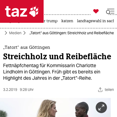

taz zahl ich
bergsteigen
usa unter trump
katzen
landtagswahl in sachs

taz zahl ich
ft
Medien
„Tatort“ aus Göttingen: Streichholz und Reibefläche
taz zahl ich
themen
„Tatort“ aus Göttingen
Streichholz und Reibefläche
politik
Fettnäpfchentag für Kommissarin Charlotte
öko
Lindholm in Göttingen. Früh gibt es bereits ein
Highlight des Jahres in der „Tatort“-Reihe.
gesellschaft
3.2.2019
9:28 Uhr
teilen
kultur
sport