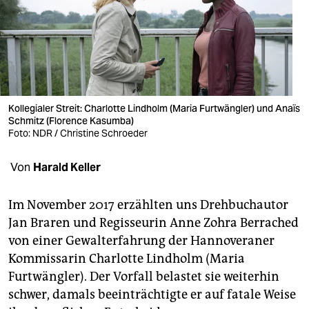
berlin
nord
wahrheit
verlag
Kollegialer Streit: Charlotte Lindholm (Maria Furtwängler) und Anaïs
verlag
Schmitz (Florence Ka­sumba)
Foto: NDR / Christine Schroeder
veranstaltungen
Von
Harald Keller
shop
fragen & hilfe
Im November 2017 erzählten uns Drehbuchautor
Jan Braren und Regisseurin Anne Zohra Berrached
unterstützen
von einer Gewalterfahrung der Hannoveraner
abo
Kommissarin Charlotte Lindholm (Maria
Furtwängler). Der Vorfall belastet sie weiterhin
genossenschaft
schwer, damals beeinträchtigte er auf fatale Weise