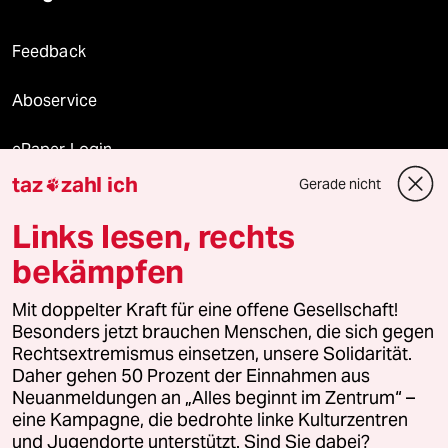
Feedback
Aboservice
ePaper Login
taz
zahl ich
Gerade nicht

Downloads für Abonnierende
Links lesen, rechts
bekämpfen
© 2026 taz Verlags und Vertriebs GmbH
Mit doppelter Kraft für eine offene Gesellschaft!
Alle Rechte vorbehalten. Bei rechtlichen Fragen oder für Genehmigungen
wenden Sie sich bitte an
lizenzen@taz.de
Besonders jetzt brauchen Menschen, die sich gegen
Rechtsextremismus einsetzen, unsere Solidarität.
Daher gehen 50 Prozent der Einnahmen aus
Feedback
Redaktionsstatut
Kommune-Richtlinien
KI-
Neuanmeldungen an „Alles beginnt im Zentrum“ –
eine Kampagne, die bedrohte linke Kulturzentren
Leitlinie
Informant
Datenschutz
Impressum
AGB
und Jugendorte unterstützt. Sind Sie dabei?