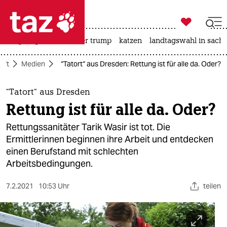

taz zahl ich
bergsteigen
usa unter trump
katzen
landtagswahl in sachs

taz zahl ich
aft
Medien
“Tatort“ aus Dresden: Rettung ist für alle da. Oder?
taz zahl ich
themen
“Tatort“ aus Dresden
Rettung ist für alle da. Oder?
politik
Rettungssanitäter Tarik Wasir ist tot. Die
öko
Ermittlerinnen beginnen ihre Arbeit und entdecken
einen Berufstand mit schlechten
gesellschaft
Arbeitsbedingungen.
kultur
7.2.2021
10:53 Uhr
teilen
sport