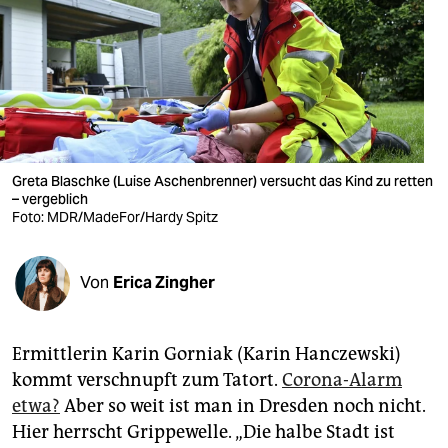
berlin
nord
wahrheit
verlag
verlag
Greta Blaschke (Luise Aschenbrenner) versucht das Kind zu retten
– vergeblich
veranstaltungen
Foto: MDR/MadeFor/Hardy Spitz
shop
Von
Erica Zingher
fragen & hilfe
unterstützen
Ermittlerin Karin Gorniak (Karin Hanczewski)
abo
kommt verschnupft zum Tatort.
Corona-Alarm
etwa?
Aber so weit ist man in Dresden noch nicht.
genossenschaft
Hier herrscht Grippewelle. „Die halbe Stadt ist