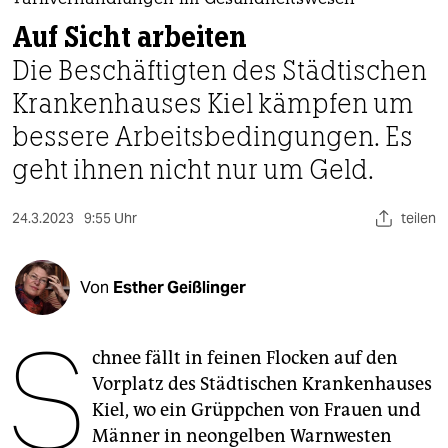
berlin
Tarifverhandlungen im Gesundheitswesen
Auf Sicht arbeiten
nord
Die Beschäftigten des Städtischen
wahrheit
Krankenhauses Kiel kämpfen um
bessere Arbeitsbedingungen. Es
verlag
geht ihnen nicht nur um Geld.
verlag
veranstaltungen
24.3.2023
9:55 Uhr
teilen
shop
Von
Esther Geißlinger
fragen & hilfe
S
unterstützen
chnee fällt in feinen Flocken auf den
abo
Vorplatz des Städtischen Krankenhauses
Kiel, wo ein Grüppchen von Frauen und
genossenschaft
Männer in neongelben Warnwesten