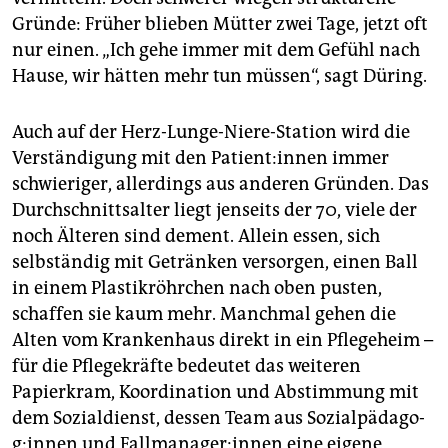
Gründe: Früher blieben Mütter zwei Tage, jetzt oft
nur einen. „Ich gehe immer mit dem Gefühl nach
Hause, wir hätten mehr tun müssen“, sagt Düring.
Auch auf der Herz-Lunge-Niere-Station wird die
Verständigung mit den Pa­ti­en­t:in­nen immer
schwieriger, allerdings aus anderen Gründen. Das
Durchschnittsalter liegt jenseits der 70, viele der
noch Älteren sind dement. Allein essen, sich
selbständig mit Getränken versorgen, einen Ball
in einem Plastikröhrchen nach oben pusten,
schaffen sie kaum mehr. Manchmal gehen die
Alten vom Krankenhaus direkt in ein Pflegeheim –
für die Pflegekräfte bedeutet das weiteren
Papierkram, Koordination und Abstimmung mit
dem Sozialdienst, dessen Team aus So­zi­al­päd­ago­
g:in­nen und Fall­ma­na­ge­r:in­nen eine eigene