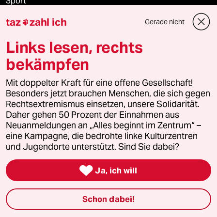
Sport
taz
zahl ich
Gerade nicht

Berlin
Links lesen, rechts
Nord
bekämpfen
Wahrheit
Mit doppelter Kraft für eine offene Gesellschaft!
Besonders jetzt brauchen Menschen, die sich gegen
Rechtsextremismus einsetzen, unsere Solidarität.
Daher gehen 50 Prozent der Einnahmen aus
Themen
Neuanmeldungen an „Alles beginnt im Zentrum“ –
eine Kampagne, die bedrohte linke Kulturzentren
Bergsteigen
und Jugendorte unterstützt. Sind Sie dabei?

USA unter Trump
Ja, ich will
Katzen
Schon dabei!
Landtagswahl in Sachsen-Anhalt