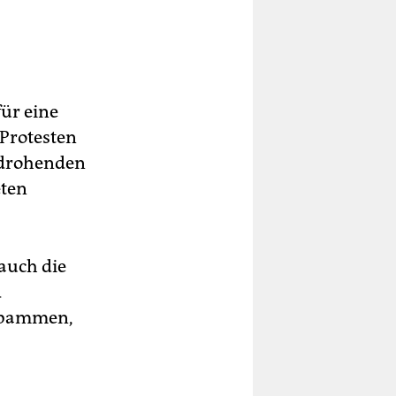
für eine
Protesten
g drohenden
eten
 auch die
d
Hebammen,