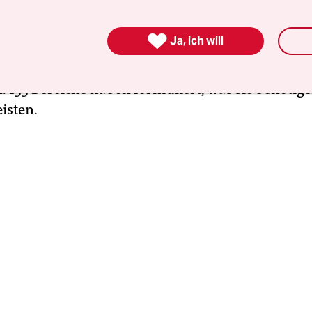
 wie eingruppiert wird oder ein bisschen mehr Ge
 geht es um Verbesserungen der Arbeitsbedingu

Ja, ich will
katalog, den Ver.­di dem Ministerium übergeben h
endigen, basisdemokratischen Beteiligungsproz
. 133 Bereiche haben formuliert, was sie benötig
eisten.