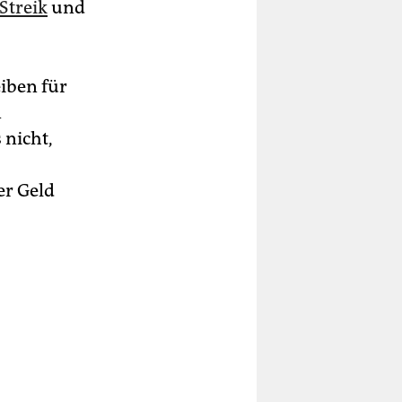
Streik
und
­ben für
n
 nicht,
er Geld