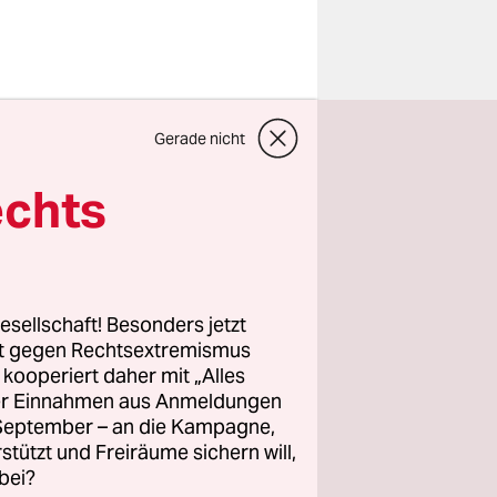
der
Gerade nicht
ochschule
 seit
echts
flikt. Die
TV-E) nach
gen MHH
di und die
esellschaft! Besonders jetzt
rt gegen Rechtsextremismus
z kooperiert daher mit „Alles
ller Einnahmen aus Anmeldungen
 elf Jahren
. September – an die Kampagne,
rstützt und Freiräume sichern will,
bei?
s nicht