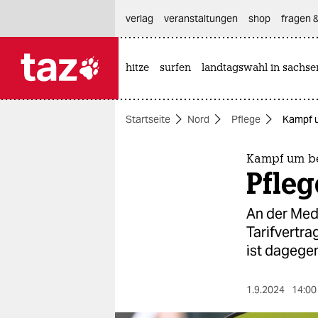
hautnavigation anspringen
hauptinhalt anspringen
footer anspringen
verlag
veranstaltungen
shop
fragen &
hitze
surfen
landtagswahl in sachse

taz zahl ich
taz zahl ich
Startseite
Nord
Pflege
Kampf u
themen
politik
Kampf um be
Pfleg
öko
An der Med
gesellschaft
Tarifvertra
ist dagegen
kultur
sport
1.9.2024
14:00