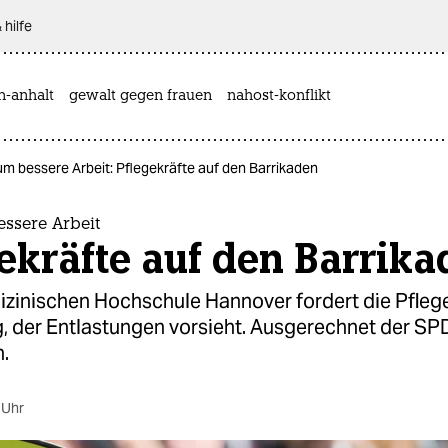
 hilfe
n-anhalt
gewalt gegen frauen
nahost-konflikt
m bessere Arbeit: Pflegekräfte auf den Barrikaden
ssere Arbeit
ekräfte auf den Barrik
izinischen Hochschule Hannover fordert die Pfleg
g, der Entlastungen vorsieht. Ausgerechnet der SP
.
 Uhr