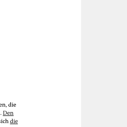
en, die
n.
Den
sich
die