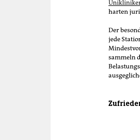
Uniklinike
harten jur
Der besond
jede Statio
Mindestvor
sammeln di
Belastungs
ausgeglich
Zufriede