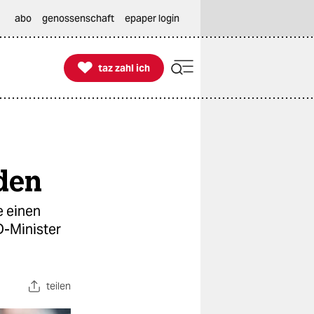
abo
genossenschaft
epaper login

taz zahl ich
taz zahl ich
aden
e einen
D-Minister
teilen