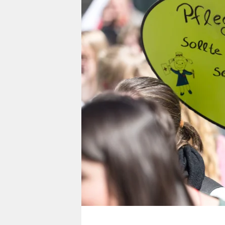
berlin
nord
wahrheit
verlag
verlag
veranstaltungen
shop
fragen & hilfe
unterstützen
abo
genossenschaft