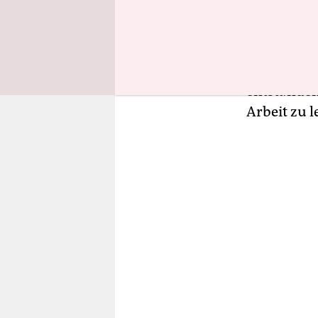
darum, wer
Dieses Mal
Forderungs
einem aufw
entstanden
Arbeit zu l