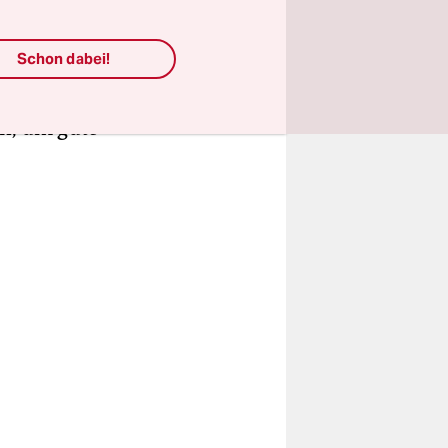
ld kriegt.
ngen. Der
Schon dabei!
at, ist in
ess
en, um gute