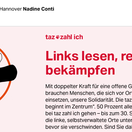
 Hannover
Nadine Conti
e oder streiken sie nicht? Das ist die Frage, die an 
taz
zahl ich

edersächsischen Uniklinik,
der Medizinischen H
 (MHH)
Patienten, Pflegepersonal und Ärzte schon
Links lesen, r
reibt. Es geht um mehr als den üblichen Tarifkon
bekämpfen
ft Ver.di fordert einen Tarifvertrag Entlastung (
d anderer Unikliniken. Geht rechtlich nicht, sa
erium. Dann macht halt, dass es geht, sagen Ver.
Mit doppelter Kraft für eine offene G
enden Pflegekräfte.
brauchen Menschen, die sich vor O
einsetzen, unsere Solidarität. Die ta
beginnt im Zentrum“. 50 Prozent a
agt Burkhard Sohn, habe er noch nicht erlebt. Seit
bei taz zahl ich gehen – bis zum 30
ankenpfleger an der MHH, war schon an
die linke, selbstverwaltete Orte unte
bevor sie verschwinden. Sind Sie da
nandersetzungen beteiligt. Doch dieses Mal geht e