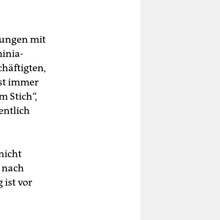
ltungen mit
inia-
chäftigten,
nst immer
m Stich“,
entlich
nicht
e nach
 ist vor