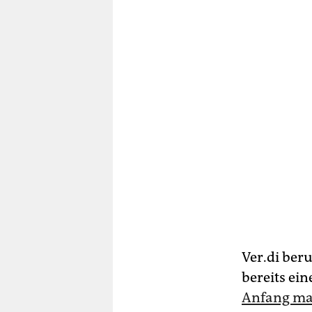
Ver.di beru
bereits ei
Anfang mac