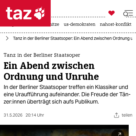

taz zahl ich
krieg in der ukraine
hitze
us-demokraten
nahost-konflikt

taz zahl ich
te
Tanz in der Berliner Staatsoper: Ein Abend zwischen Ordnung u
taz zahl ich
themen
Tanz in der Berliner Staatsoper
Ein Abend zwischen
politik
Ordnung und Unruhe
öko
In der Berliner Staatsoper treffen ein Klassiker und
eine Uraufführung aufeinander. Die Freude der Tän­
gesellschaft
ze­r:in­nen überträgt sich aufs Publikum.
kultur
31.5.2026
20:14 Uhr
teilen
sport