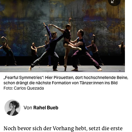
berlin
nord
wahrheit
verlag
verlag
veranstaltungen
shop
„Fearful Symmetries“: Hier Pirouetten, dort hochschnellende Beine,
schon drängt die nächste Formation von Tän­ze­r:in­nen ins Bild
fragen & hilfe
Foto: Carlos Quezada
unterstützen
Von
Rahel Bueb
abo
genossenschaft
Noch bevor sich der Vorhang hebt, setzt die erste