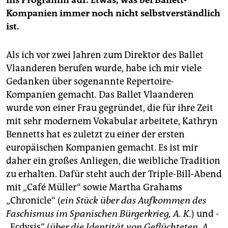
ins Programm auf. Etwas, was bei Ballett-
Kompanien immer noch nicht selbstverständlich
ist.
Als ich vor zwei Jahren zum Direktor des Ballet
Vlaanderen berufen wurde, habe ich mir viele
Gedanken über sogenannte Repertoire-
Kompanien gemacht. Das Ballet Vlaanderen
wurde von einer Frau gegründet, die für ihre Zeit
mit sehr modernem Vokabular arbeitete, Kath­ryn
Bennetts hat es zuletzt zu einer der ersten
europäischen Kompanien gemacht. Es ist mir
daher ein großes Anliegen, die weibliche Tradition
zu erhalten. Dafür steht auch der Triple-Bill-Abend
mit „Café Müller“ sowie Martha Grahams
„Chronicle“ (
ein Stück über das Aufkommen des
Faschismus im Spanischen Bürgerkrieg, A. K.
) und ­
„Ecdysis“ (
über die Identität von Geflüchteten, A.