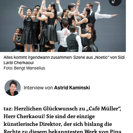
berlin
nord
wahrheit
verlag
verlag
Alles kommt irgendwann zusammen: Szene aus „Noetic“ von Sidi
Larbi Cherkaoui
veranstaltungen
Foto: Bengt Wanselius
shop
fragen & hilfe
Interview von
Astrid Kaminski
unterstützen
taz: Herzlichen Glückwunsch zu „Café Müller“,
abo
Herr Cherkaoui! Sie sind der einzige
genossenschaft
künstlerische Direktor, der sich bislang die
Rechte zu diesem bekanntesten Werk von Pina