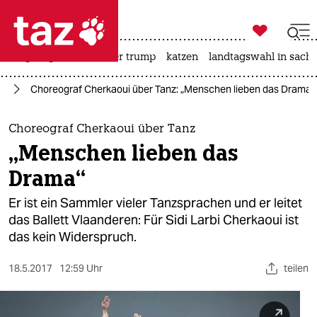

taz zahl ich
bergsteigen
usa unter trump
katzen
landtagswahl in sachs

taz zahl ich
te
Choreograf Cherkaoui über Tanz: „Menschen lieben das Drama“
taz zahl ich
themen
Choreograf Cherkaoui über Tanz
„Menschen lieben das
politik
Drama“
öko
Er ist ein Sammler vieler Tanzsprachen und er leitet
das Ballett Vlaanderen: Für Sidi Larbi Cherkaoui ist
gesellschaft
das kein Widerspruch.
kultur
18.5.2017
12:59 Uhr
teilen
sport