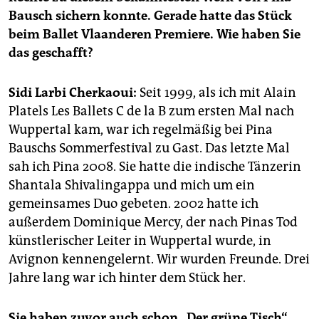
epaper login
Bausch sichern konnte. Gerade hatte das Stück
beim Ballet Vlaan­deren Premiere. Wie haben Sie
das geschafft?
Sidi Larbi Cherkaoui:
Seit 1999, als ich mit Alain
Platels Les Ballets C de la B zum ersten Mal nach
Wuppertal kam, war ich regelmäßig bei Pina
Bauschs Sommerfestival zu Gast. Das letzte Mal
sah ich Pina 2008. Sie hatte die indische Tänzerin
Shantala Shivalingappa und mich um ein
gemeinsames Duo gebeten. 2002 hatte ich
außerdem Dominique Mercy, der nach Pinas Tod
künstlerischer Leiter in Wuppertal wurde, in
Avignon kennengelernt. Wir wurden Freunde. Drei
Jahre lang war ich hinter dem Stück her.
Sie haben zuvor auch schon „Der grüne Tisch“